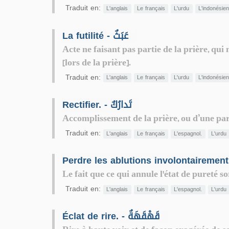
Traduit en:
L'anglais
Le français
L'urdu
L'indonésie
La futilité - عَبَثٌ
Acte ne faisant pas partie de la prière, qui
[lors de la prière].
Traduit en:
L'anglais
Le français
L'urdu
L'indonésie
Rectifier. - تَدارُكٌ
Accomplissement de la prière, ou d’une parti
Traduit en:
L'anglais
Le français
L'espagnol.
L'urdu
Le fait que ce qui annule l'état de pureté 
Traduit en:
L'anglais
Le français
L'espagnol.
L'urdu
Éclat de rire. - قَهْقَهَةٌ