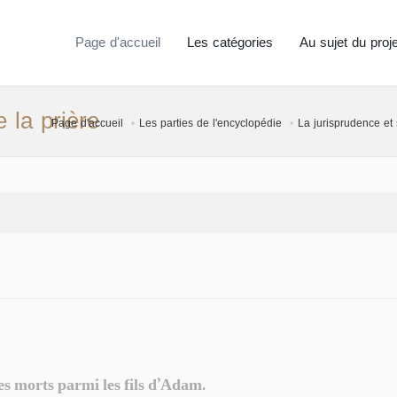
Page d'accueil
Les catégories
Au sujet du proje
e la prière
Page d'accueil
Les parties de l'encyclopédie
La jurisprudence et
des morts parmi les fils d’Adam.