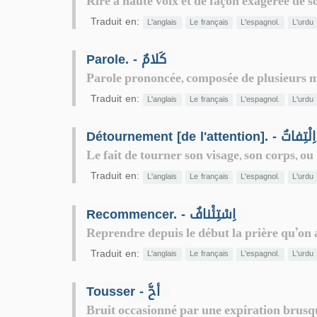
Rire à haute voix et de façon exagérée de so
Traduit en:
L'anglais
Le français
L'espagnol.
L'urdu
Parole. - كَلامٌ
Parole prononcée, composée de plusieurs mo
Traduit en:
L'anglais
Le français
L'espagnol.
L'urdu
Détournement [de l'attention]. - اِلْتِفاتٌ
Le fait de tourner son visage, son corps, ou l
Traduit en:
L'anglais
Le français
L'espagnol.
L'urdu
Recommencer. - اِسْتِئْنافٌ
Reprendre depuis le début la prière qu’on 
Traduit en:
L'anglais
Le français
L'espagnol.
L'urdu
Tousser - أحَّ
Bruit occasionné par une expiration brusqu