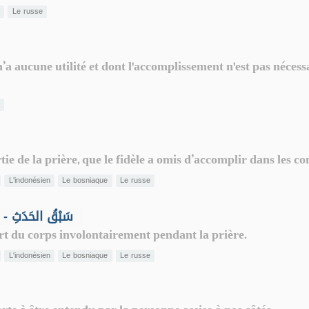
n
Le russe
 n’a aucune utilité et dont l'accomplissement n'est pas néce
n
e de la prière, que le fidèle a omis d’accomplir dans les co
L'indonésien
Le bosniaque
Le russe
Perdre les ablutions involontairement - سَبْقُ الحَدَثِ
sort du corps involontairement pendant la prière.
L'indonésien
Le bosniaque
Le russe