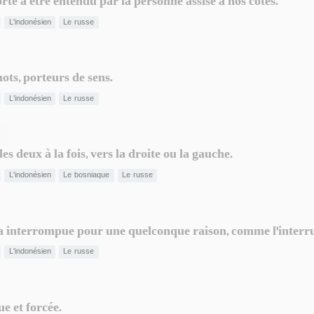
rte à être entendu par la personne assise à nos côtés.
L'indonésien
Le russe
ts, porteurs de sens.
L'indonésien
Le russe
es deux à la fois, vers la droite ou la gauche.
L'indonésien
Le bosniaque
Le russe
a interrompue pour une quelconque raison, comme l'interrupt
L'indonésien
Le russe
e et forcée.