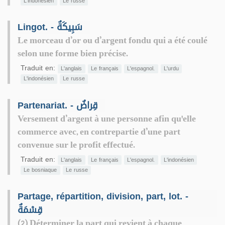
L'indonésien
Le russe
Lingot. - سَبِيكَةٌ
Le morceau d’or ou d’argent fondu qui a été coulé
selon une forme bien précise.
Traduit en:
L'anglais
Le français
L'espagnol.
L'urdu
L'indonésien
Le russe
Partenariat. - قِراضٌ
Versement d’argent à une personne afin qu'elle
commerce avec, en contrepartie d’une part
convenue sur le profit effectué.
Traduit en:
L'anglais
Le français
L'espagnol.
L'indonésien
Le bosniaque
Le russe
Partage, répartition, division, part, lot. -
قِسْمَةٌ
(2) Déterminer la part qui revient à chaque