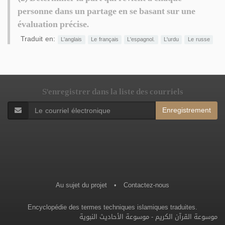
personne dans un partage en se basant sur une
évaluation précise.
Traduit en:
L'anglais
Le français
L'espagnol.
L'urdu
Le russe
S'enregistrer dans la liste des courriels
Enregistrement
Au sujet du projet
•
Contactez-nous
Encyclopédie des termes techniques islamiques traduites.
موسوعة الأحاديث النبوية
-
موسوعة القرآن الكريم