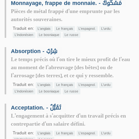
Monnayage, frappe de monnaie. - مَسْكُوكٌ
Pièces de métal frappé d’une emprunte par les
autorités souveraines.
Traduit en:
L'anglais
Le français
L'espagnol.
L'urdu
L'indonésien
Le bosniaque
Le russe
Absorption - شِرْبٌ
Le temps précis où l’on tire le mieux profit de l’eau
au moment de l’abreuvage [des bêtes] ou de
l’arrosage [des terres], et ce qui y ressemble.
Traduit en:
L'anglais
Le français
L'espagnol.
L'urdu
L'indonésien
Le bosniaque
Le russe
Acceptation. - تَقَبُّلٌ
L’engagement à s’acquitter d’un travail précis en
contrepartie d’un salaire défini.
Traduit en:
L'anglais
Le français
L'espagnol.
L'urdu