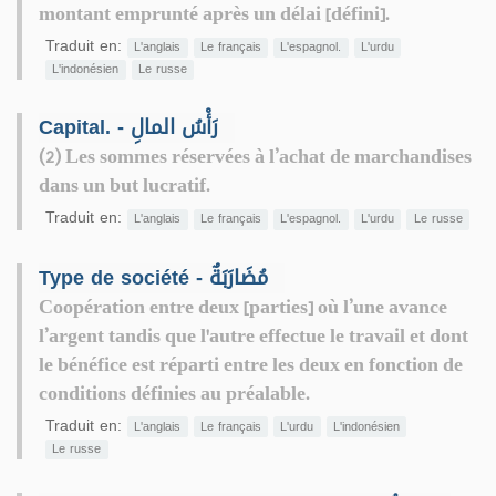
montant emprunté après un délai [défini].
Traduit en:
L'anglais
Le français
L'espagnol.
L'urdu
L'indonésien
Le russe
Capital. - رَأْسُ المالِ
(2) Les sommes réservées à l’achat de marchandises
dans un but lucratif.
Traduit en:
L'anglais
Le français
L'espagnol.
L'urdu
Le russe
Type de société - مُضَارَبَةٌ
Coopération entre deux [parties] où l’une avance
l’argent tandis que l'autre effectue le travail et dont
le bénéfice est réparti entre les deux en fonction de
conditions définies au préalable.
Traduit en:
L'anglais
Le français
L'urdu
L'indonésien
Le russe