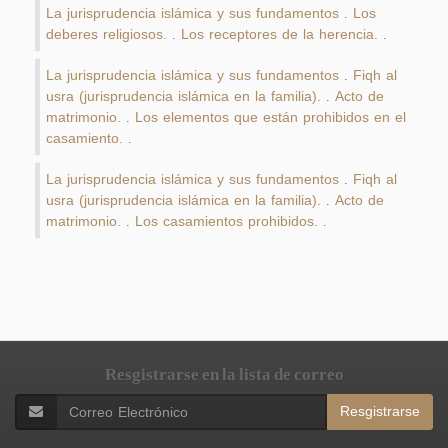
La jurisprudencia islámica y sus fundamentos
Los
.
deberes religiosos.
Los receptores de la herencia.
.
.
La jurisprudencia islámica y sus fundamentos
Fiqh al
.
usra (jurisprudencia islámica en la familia).
Acto de
.
matrimonio.
Los elementos que están prohibidos en el
.
casamiento.
.
La jurisprudencia islámica y sus fundamentos
Fiqh al
.
usra (jurisprudencia islámica en la familia).
Acto de
.
matrimonio.
Los casamientos prohibidos.
.
.
Resgistrarse en la lista de correo
Resgistrarse