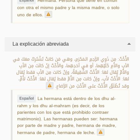
Hermana: Persona que tiene en común
Español
con otra el mismo padre y la misma madre, o solo
uno de ellos.
La explicación abreviada
الأُخْتُ: مِن ذَوِي الرَّحِمِ الـمَحْرَمِ، وهي مَن كانتْ تَشْتَرِكُ معَكَ في
الأبِ والأُمِ كَلَيْهِما، أو في أحَدِهِما، والأُخْتُ إنْ كانَت مِن الأَبِ
والأُمِّ يُقال لها: الأُخْتُ الشَّقِيقَةُ، وإنْ كانت مِن الأَبِ فقط يُقال
لها: الأُخْتُ لأَبٍ، وإنْ كانت مِن الأُمِّ فقط يُقال لها: الأُخْتُ لأُمٍّ،
وقد تُطْلَقُ الأُخْتُ على الأُخْتِ من الرَّضاعِ.
La hermana está dentro de los dhu al-
Español
rahm y los dhu al-mahram (es decir, de los
parientes con los que está prohibido contraer
matrimonio). Las hermanas pueden ser: hermana
por parte de madre y padre, hermana de madre,
hermana de padre, hermana de leche.