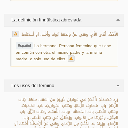
La definición lingüística abreviada
الأُخْتُ: أُنْثَى الأَخِ، وهي مَنْ وَلدَها أبُوك وأُمُّك، أو أَحَدُهُما.
La hermana. Persona femenina que tiene
Español
en común con otra el mismo padre y la misma
madre, o solo uno de ellos.
Los usos del término
يَرِد مُصْطلَحُ (أُخْت) في مَواطِن كَثِيرَةٍ من الفقه، منها: كِتاب
الزَّكاةِ، باب: مَصارِف الزَّكاةِ، وكتاب الـمَواريثِ، باب: العَصَبات،
وكتاب النِّكاح، باب: الـحَضانَة، وباب: النَّفَقَة، وكتاب الرِّقِّ، باب:
العِتْق، وغَيْرها من الأبواب. ويُطْلَقُ في كِتابِ النِّكاحِ، باب:
الرَّضاع، ويُرادُ به: الأُخْتِ مِن الرَّضاعِ، وهي مَن أَرْضَعَتْكَ أُمُّها، أو