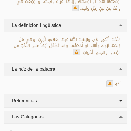
أَرْضَعَتْها أُمُّكَ، أو أَرْضَعَتْكَ وإيّاها امْرَأَةٌ واحِدَةٌ، أو أُرْضِعْتَ هي
وأنْتَ مِن لَبَنِ رَجُلٍ واحِدٍ.
La definición lingüística
الأُخْتُ: أُنْثَى الأَخِ، ولَيْسَت التَّاءُ فيها بِعَلامَةِ تَأْنِيثٍ، وهي مَنْ
وَلدَها أبُوك وأُمّك، أو أَحَدُهُما، وقد تُطْلَقُ أيْضاً على الأُخْتِ من
الرَّضاعِ. والجَمْعُ: أَخَواتٍ.
La raíz de la palabra
أخو
Referencias
Las Categorías