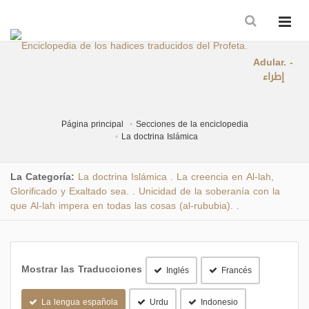
Adular. -
إطراء
Página principal
Secciones de la enciclopedia
La doctrina Islámica
La Categoría:
La doctrina Islámica
La creencia en Al-lah,
.
Glorificado y Exaltado sea.
Unicidad de la soberanía con la
.
que Al-lah impera en todas las cosas (al-rububia).
.
Mostrar las Traducciones
Inglés
Francés
La lengua española
Urdu
Indonesio