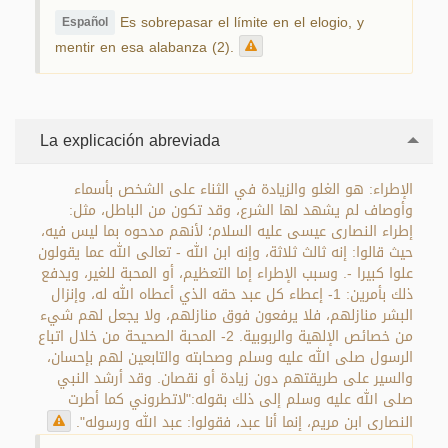
Es sobrepasar el límite en el elogio, y
Español
mentir en esa alabanza (2).
La explicación abreviada
الإطراء: هو الغلو والزيادة في الثناء على الشخص بأسماء
وأوصاف لم يشهد لها الشرع، وقد تكون من الباطل، مثل:
إطراء النصارى عيسى عليه السلام؛ لأنهم مدحوه بما ليس فيه،
حيث قالوا: إنه ثالث ثلاثة، وإنه ابن الله - تعالى الله عما يقولون
علوا كبيرا -. وسبب الإطراء إما التعظيم، أو المحبة للغير، ويدفع
ذلك بأمرين: 1- إعطاء كل عبد حقه الذي أعطاه الله له، وإنزال
البشر منازلهم، فلا يرفعون فوق منازلهم، ولا يجعل لهم شيء
من خصائص الإلهية والربوبية. 2- المحبة الصحيحة من خلال اتباع
الرسول صلى الله عليه وسلم وصحابته والتابعين لهم بإحسان،
والسير على طريقتهم دون زيادة أو نقصان. وقد أرشد النبي
صلى الله عليه وسلم إلى ذلك بقوله:"لاتطروني كما أطرت
النصارى ابن مريم، إنما أنا عبد، فقولوا: عبد الله ورسوله".