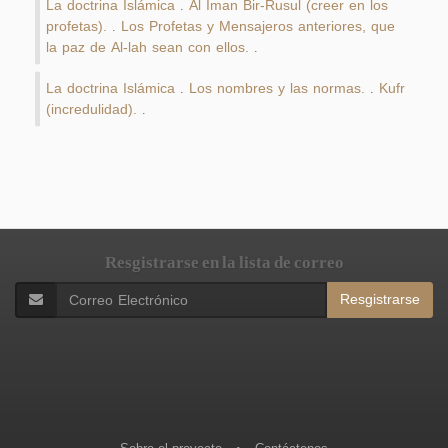
La doctrina Islámica
Al Iman Bir-Rusul (creer en los
.
profetas).
Los Profetas y Mensajeros anteriores, que
.
la paz de Al-lah sean con ellos.
.
La doctrina Islámica
Los nombres y las normas.
Kufr
.
.
(incredulidad).
.
Resgistrarse en la lista de correo
Resgistrarse