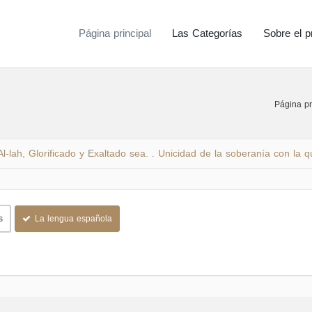
Página principal
Las Categorías
Sobre el p
Página pr
l-lah, Glorificado y Exaltado sea.
Unicidad de la soberanía con la qu
.
s
La lengua española