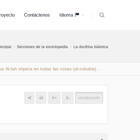
royecto
Contáctenos
Idioma
incipal
Secciones de la enciclopedia
La doctrina Islámica
e Al-lah impera en todas las cosas (al-rububia).
.
+
-
vocalización