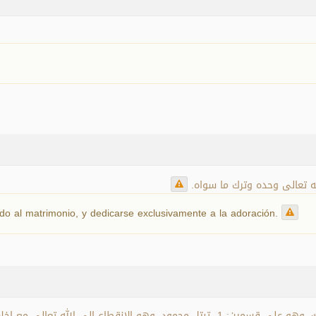
الله تعالى وحده وترك ما سواه
o al matrimonio, y dedicarse exclusivamente a la adoración.
التبتل: هو الإقبال على الله وطاعته وتفريغ النفس لذلك، وهو على قسمين: 1- تبتل محمود،