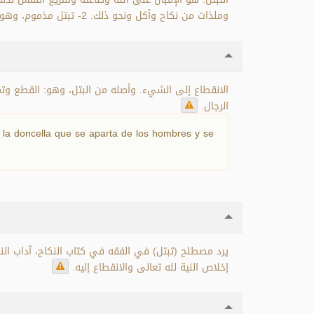
وملذات من نكاح وأكل ونحو ذلك. 2- تبتل مذموم، وهو ترك النكاح والملذات مطلقا بقصد التفرغ للعبادة.
الانقطاع إلى الشيء. وأصله من البتل، وهو: القطع وتم
الرجال.
es la doncella que se aparta de los hombres y se
يرد مصطلح (تبتل) في الفقه في كتاب النكاح، آداب الن:
إخلاص النية لله تعالى والانقطاع إليه.