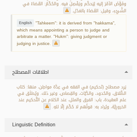
وفَوَّضَ الأمْرَ إليه لِيَحكُم ويَفْصِلَ فيه. والحُكْمُ: القَضاءُ في
الشَّيْءِ، وقيل: القَضاءُ بالعَدْل.
"Tahkeem": it is derived from "hakkama",
English
which means appointing a person to judge and
arbitrate a matter. "Hukm": giving judgment or
judging in justice.
اطلاقات المصطلح
يَرِد مصطلح (تَحكيم) في الفقه في عِدَّة مواطِن، منها: كتاب
الطَّلاق، والحُدود، والدَّيّات، والقِصاص، وغير ذلك. ويُطلَق في
علم العقيدة، باب: الفرق والملل، عند الكلام عن التَّحكيم عند
الحَرورِيَّة، ويُراد به: قولُهم لا حُكْمَ إلّا للهِ.
Linguistic Definition