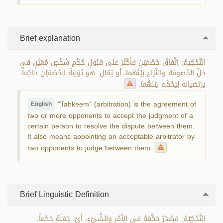
Brief explanation
التَّحْكِيمُ: اِتِّفاقُ خَصْمَيْنِ فأَكْثَرَ على قَبُولِ حُكْمِ شَخْصٍ مُعَيَّنٍ في
حَلِّ الخُصومَة والنِّزاعِ بَيْنَهُما، أو يُقال: هو تَوْلِيَةُ الخَصْمَيْنِ حاكِماً
يرتَضيانه لِيَحْكُم بيْنَهُما.
"Tahkeem" (arbitration) is the agreement of
English
two or more opponents to accept the judgment of a
certain person to resolve the dispute between them.
It also means appointing an acceptable arbitrator by
two opponents to judge between them.
Brief Linguistic Definition
التَّحْكِيْمُ: مَصْدَرُ حَكَّمَهُ في الأَمْرِ والشَّيْءِ، أيْ: جَعَلَهُ حَكَماً،