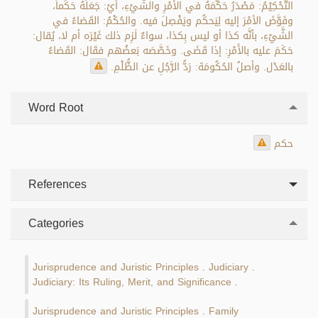
التَّحْكِيْمُ: مَصْدَرُ حَكَّمَهُ في الأَمْرِ والشَّيْءِ، أيْ: جَعَلَهُ حَكَماً،
وفَوَّضَ الأمْرَ إليه لِيَحكُم ويَفْصِلَ فيه. والحُكْمُ: القَضاءُ في
الشَّيْءِ، بأنَّه كذا أو ليس بِكذا، سواءٌ لَزِم ذلك غَيْرَه أم لا، يُقال:
حَكَمَ عليه بالأَمْرِ: إذا قَضَى. وخَصَّصَه بَعضُهم فقَال: القَضاءُ
بالعَدْل. وأصلُ الحُكُومَة: رَدُّ الرَّجُلِ عن الظُّلْمِ.
Word Root
حكم
References
Categories
Jurisprudence and Juristic Principles
Judiciary
.
.
Judiciary: Its Ruling, Merit, and Significance
.
Jurisprudence and Juristic Principles
Family
.