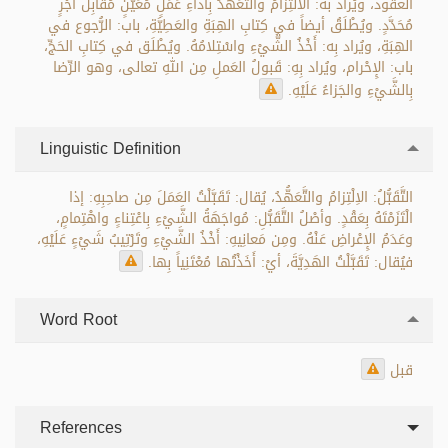
العقود، ويُراد به: الالْتِزامُ والتَّعَهُّدُ بِأَداءِ عَمَلٍ مُعَيَّنٍ مُقابِلَ أَجْرٍ
مُحَدَّدٍ. ويُطْلَقُ أيضاً في كِتابِ الهِبَةِ والعَطِيَّةِ، باب: الرُّجوع في
الهِبَةِ، ويُراد بِه: أَخْذُ الشَّيْءِ واسْتِلامُهُ. ويُطْلَق في كِتابِ الحَجِّ،
باب: الإِحْرام، ويُراد بِهِ: قَبولُ العَملِ مِن اللهِ تعالى، وهو الرِّضا
بِالشَّيْءِ والجَزاءُ عَلَيْهِ.
Linguistic Definition
التَّقَبُّلُ: الاِلْتِزامُ والتَّعَهُّدُ، يُقال: تَقَبَّلْتُ العَمَلَ مِن صاحِبِهِ: إذا
الْتَزَمْتَهُ بِعَقْدٍ. وأصْلُ التَّقَبُّلِ: مُواجَهَةُ الشَّيْءِ بِاعْتِناءٍ واهْتِمامٍ،
وعَدَمُ الإِعْراضِ عَنْهُ. ومِن مَعانِيهِ: أَخْذُ الشَّيْءِ وتَرْتِيبُ شَيْءٍ عَلَيْهِ،
فيُقال: تَقَبَّلْتُ الهَدِيَّةَ، أيْ: أَخَذْتُها مُعْتَنِياً بِها.
Word Root
قبل
References