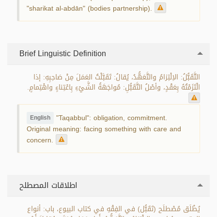
"sharikat al-abdān" (bodies partnership).
Brief Linguistic Definition
التَّقَبُّلُ: الاِلْتِزامُ والتَّعَهُّدُ، يُقالُ: تَقَبَّلْتُ العَمَلَ مِنْ صَاحِبِهِ: إذا
الْتَزَمْتُهُ بِعَقْدٍ، وأصْلُ التَّقَبُّلِ: مُواجَهَةُ الشَّيْءِ بِاعْتِناءٍ واهْتِمامٍ.
"Taqabbul": obligation, commitment.
English
Original meaning: facing something with care and
concern.
اطلاقات المصطلح
يُطْلَق مُصْطلَح (تَقَبُّل) في الفِقْهِ في كتاب البيوع، باب: أنواع