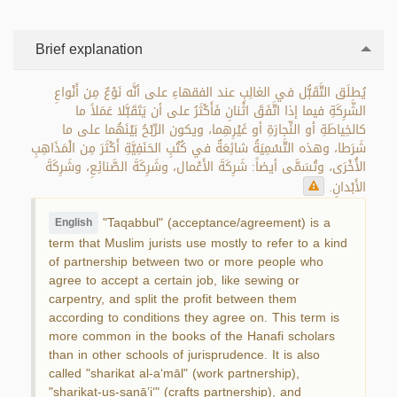
Brief explanation
يُطلَق التَّقَبُّل في الغالِبِ عند الفقهاءِ على أنَّه نَوْعٌ مِن أَنْواعِ
الشَّرِكَةِ فيما إذا اتَّفَقَ اثْنانِ فَأَكْثَرُ على أن يَتَقَبَّلا عَمَلاً ما
كالخِياطَةِ أو النِّجارَةِ أو غَيْرِهِما، ويكون الرِّبْحُ بَيْنَهُما على ما
شَرَطا، وهذه التَّسْمِيَةُ شائِعَةٌ في كُتُبِ الحَنَفِيَّةِ أَكْثَرَ مِن الْمَذَاهِبِ
الأُخْرَى، وتُسَمَّى أيضاً: شَرِكَةَ الأَعْمال، وشَرِكَةَ الصَّنائِعِ، وشَرِكَةَ
الأَبْدانِ.
"Taqabbul" (acceptance/agreement) is a
English
term that Muslim jurists use mostly to refer to a kind
of partnership between two or more people who
agree to accept a certain job, like sewing or
carpentry, and split the profit between them
according to conditions they agree on. This term is
more common in the books of the Hanafi scholars
than in other schools of jurisprudence. It is also
called "sharikat al-a‘māl" (work partnership),
"sharikat-us-sanā’i‘" (crafts partnership), and