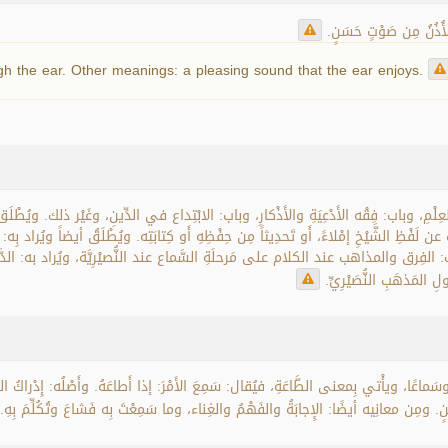
لأُذُنُ مِن صَوْتٍ حَسَنٍ
h the ear. Other meanings: a pleasing sound that the ear enjoys.
اب: فِقْه الأَدْعِيَةِ والأَذْكارِ، وباب: الابْتِداع في الدِّينِ، وغَيْر ذلك. ويُطْلَق ويُرادُ 
ثِ عن لَفْظِ الشَّيْخِ إمْلاءً، أَو تَحدِيثاً مِن حِفْظِهِ أَو كِتابَتِه. ويُطْلَقُ أيضاً ويُراد 
ِرق والمذاهب عند الكلام على مَرحلَةِ السَّماع عند النُّصيْرِيَّة، ويُراد به: الدَّرَ
المَذهَبِ النُّصَيْرِيِّ
َماعًا، ويأْتي بِمعنى الطَّاعَةِ، فيُقال: سَمِعَ الأَمْرَ: إذا أَطاعَهُ. وأَصْلُه: إِدْراكُ الصَّوْ
. ومِن معانِيه أيضًا: الإِجابَةُ والفَهْمُ والغِناء، وما سَمِعْتَ بِه فَشاعَ وتُكُلِّمَ بِهِ