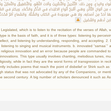
لأَهْواءِ والبِدَعِ، ومِن ذلك: التَّلْحِينُ والتَّطْرِيبُ وآلات اللَّهْوِ، والتَّصْفِيقُ والتَّمايُلُ
لوانِ التَّأثُّرِ، وهي أَقْبَحُ أَنْواعِ الاعْتِداءِ في الذِّكْرِ والدُّعاءِ. ويكثر في السَّما
 بِها أحَدٌ مِن أصحابه، ولا هي موجودة في الكتاب والسُّنَّة. والسَّماع أمْرٌ مُحْدَثٌ 
 كابن أدهَم والفُضَيل
. Legislated, which is to listen to the recitation of the verses of All
pe is the basis of faith, and it is of three types: listening by percei
ellect, and listening by understanding, responding, and accepting. 2. D
 listening to singing and musical instruments. b. innovated “samaa`” a
s a religious innovation and an error because people are commanded t
s innovations. This type usually involves chanting, melodious tunes, mu
giosity, while in fact they are the worst forms of transgression in recit
ently includes poems that reach the point of disbelief or Shirk such a
gh status that was not advocated by any of the Companions, or ment
he second century. A big number of scholars denounced it such as As