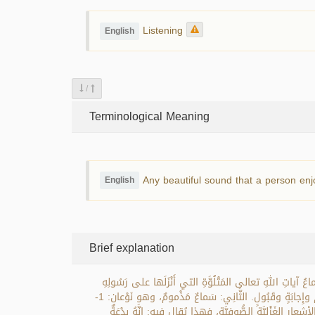
Listening
English
/
Terminological Meaning
Any beautiful sound that a person enjo
English
Brief explanation
ياتِ اللهِ تعالى المَتْلُوَّةِ التي أَنْزَلَها على رَسُولِهِ
صَلَّى اللهُ عليه وسَلَّمَ، وهذا النَّوعُ أَساسُ الإِيمانِ، وهو على ثَلاثَةِ أَنْواعٍ: سَماعُ إِدْراكٍ بِحاسَّةِ الأُذُنِ، وسَماعُ فَهْمٍ وعَقْلٍ، وسَماعُ فَهْمٍ وإِجابَةٍ وقَبُولٍ. الثَّانِي: سَماعٌ مَذْمومٌ، وهو نَوْعانِ: 1-
ُوفِيَّةِ للأناشِيدِ والأشعارِ الغَزْلِيَّةِ الصُّوفِيَّة، فهذا يُقال فيه: إنَّهُ بِدْعَةٌ