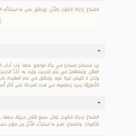
السَّماعُ: إِدْراكُ الصَّوْتِ بِالأُذُنِ. ويُطلَق على ما استلذَّته ا.
يَرِد مُصطلح (سَماع) في عِدَّة مَوَاضِعَ، منها: باب: آداب العِلْمِ، وب
العَقْلِ. ويُسْتَعْمَلُ في عِلْمِ الحَدِيثِ، ويُراد به: أَخْذُ الحَدِي،
ولكن لا تَقِيسُ غَيرَهُ عليه. ويُطلق في علم العقيدة، باب: الف
النُّصَيْرِيَّة؛ بحيث يُطلِعونَه في هذه المرحلة على أكثَر أُصولِ .
السَّماعُ: إدراكُ الصَّوتِ، يُقال: سَمِعَ لفُلانٍ حَدِيثَهُ، سَمْعًا، وس
الأَصْواتُ. والسّماعُ: اسْم ما استلذَّت الأُذُنُ مِن صَوْتٍ حَسَنٍ.