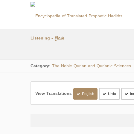
Listening - سَماعٌ
Category:
The Noble Qur'an and Qur'anic Sciences
.
View Translations
English
Urdu
In