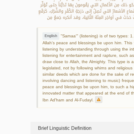
 ونَحْو ذلك مِن الأَعْمالِ التي يَقُومونَ بِها تَدَيُّناً حتى تُؤثِّر
عِ الأشعارُ التي تَصِلُ إلى دَرَجَةِ الكُفْرِ والشِّرْكِ، كَرَفْعِ
حَدَثَ في أواخِر المِئَة الثّانِية، وقد أنكره جَمعٌ مِن
"Samaa‘" (listening) is of two types: 1
English
Allah’s peace and blessings be upon him. This ty
listening by understanding through using the int
listening for entertainment and rapture, such as
draw close to Allah, the Almighty. This type i
legislated, not by following whims and religiou
similar deeds which are done for the sake of reli
involving dancing and listening to music) frequ
peace and blessings be upon him, to such a hi
innovated matter that appeared at the end of t
Ibn Ad'ham and Al-Fudayl.
Brief Linguistic Definition