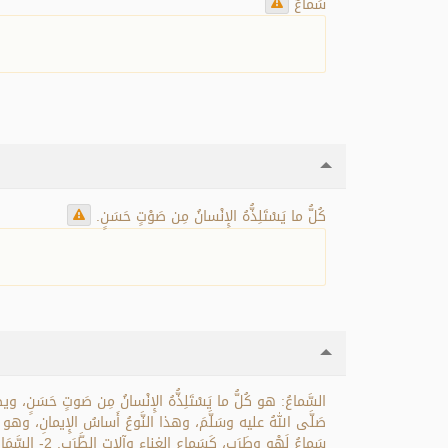
سَماعٌ
كُلُّ ما يَسْتَلِذُّهُ الإِنْسانُ مِن صَوْتٍ حَسَنٍ.
السَّماعُ: هو كُلُّ ما يَسْتَلِذُّهُ الإِنْسانُ مِن صَوتٍ حَسَنٍ،
سَماعُ لَهْوٍ 