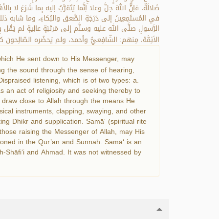
ضَلالَةٌ، فإنَّ اللهَ جلَّ وعلا إنَّما يُتَقرَّبُ إليه بِما شَرَعَ لا بِا
في المُستَمِعِينَ إلى دَرَجَةِ الصَّعق والبُكاءِ، وما شابه ذلك مِن أ
الرَّسولِ صلَّى الله عليه وسلَّم إلى مَرتَبَةٍ عالِيةٍ لم يَقُل
الأئِمَّة، مِنهم: الشّافِعيُّ وأحمد، ولم يَحضُره الصّالِحون.
ah, which He sent down to His Messenger, may
ving the sound through the sense of hearing,
ispraised listening, which is of two types: a.
s an act of religiosity and seeking thereby to
o draw close to Allah through the means He
sical instruments, clapping, swaying, and other
ing Dhikr and supplication. Samā‘ (spiritual rite
s those raising the Messenger of Allah, may His
ioned in the Qur’an and Sunnah. Samā‘ is an
h-Shāfi‘i and Ahmad. It was not witnessed by