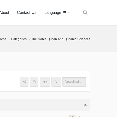
About
Contact Us
Language
ome
Categories
The Noble Qur'an and Qur'anic Sciences
+
-
Vowelization