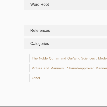
Word Root
References
Categories
The Noble Qur'an and Qur'anic Sciences
Modes
.
Virtues and Manners
Shariah-approved Manne
.
Other
.