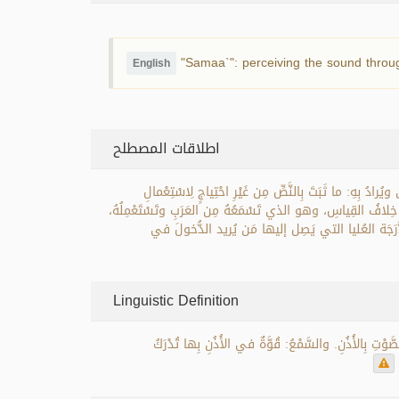
"Samaa`": perceiving the sound throug
English
اطلاقات المصطلح
بِهِ: ما ثَبَتَ بِالنَّصِّ مِن غَيْرِ احْتِياجٍ لِاسْتِعْمالِ
بِه: خِلافُ القِياسِ، وهو الذي تَسْمَعُهُ مِن العَرَبِ وتَسْتَعْمِلُهُ
جَة العُليا التي يَصِل إليها مَن يُريد الدُّخولَ في
Linguistic Definition
تِ بِالأُذُنِ. والسَّمْعُ: قُوَّةٌ في الأُذُنِ بِها تُدْرَكُ