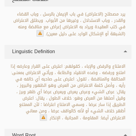
يرد مصطلح (الاعتراض) في باب الإيمان بالرسل ، وباب القضاء
والقدر ، وباب الاستدلال ، وغيرها من الأبواب. ويطلق الاعتراض
في كتب العقيدة ويراد به الاعتراض إعراض مع مناقضة ومنه
(الشبهة أو الإشكال الوارد على دليل معين).
Linguistic Definition
الامتناع والرفض والإباء ، كقولهم: اعترض على القرار وعارضه إذا
امتنع ورفضه ، وضده الانقياد والطاعة ، ويأتي الاعتراض بمعنى:
المخالفة والمناقضة ، تقول: اعترض على صاحبه أي خالفه في
رأيه ، وأصل كلمة الاعتراض من العرض وهو الظهور والبروز ،
يقال: عرض الشيء وعرض يعرض ويعرض عرضا أي ظهر وبرز ،
وقيل أصلها من العرض وهو: خلاف الطول ، يقال: اعترض
الطريق إذا سار عرضا ، وسمي الامتناع اعتراضا ؛ لأن الممتنع
أظهر خلاف الشيء أو لأنه كالواقف عرضا ، ومن معاني
الاعتراض أيضا: المقاومة ، المجانبة ، الإنكار.
Word Root