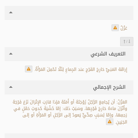
عَزْلٌ
/
التعريف الشرعي
إِراقَة المَنِيِّ خارِجَ الفَرْجِ عند الجِماعِ لِئَلّا تَحْمِلَ المَرْأَةُ.
الشرح الإجمالي
العَزْلُ: أن يُجامِعَ الرَّجُلُ زَوْجَتَهُ أو أَمَتَهُ فإذا قارَبَ الإِنْزالَ نَزَعَ فَرْجَهُ
وأَنْزَلَ ماءَهُ خارِجَ فَرْجِها، وسَبَبُ ذلك: إمّا خَشْيَةَ حُدوثِ حَمْلٍ في
رَحِمِها، وإمّا لِسَبَبٍ صِحِّيٍّ يَعودُ إلى الرَّجُلِ أو المَرْأَةِ أو إلى
الجَنِينِ.