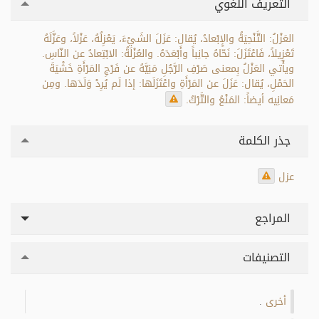
التعريف اللغوي
العَزْلُ: التَّنْحِيَةُ والإِبْعادُ، يُقال: عَزَلَ الشَيْءَ، يَعْزِلُهُ، عَزْلاً، وعَزَّلَهُ
تَعْزِيلاً، فَاعْتَزَلَ: نَحّاهُ جانِباً وأَبْعَدَهُ. والعُزْلَةُ: الابْتِعادُ عن النّاسِ.
ويأْتي العَزْلُ بِمعنى صَرْفِ الرَّجُلِ مَنِيَّهُ عن فَرْجِ المَرْأَةِ خَشْيَةَ
الحَمْلِ، يُقال: عَزَلَ عن المَرْأَةِ واعْتَزَلَها: إذا لَم يُرِدْ وَلَدَها. ومِن
مَعانِيه أيضاً: المَنْعُ والتَّرْكُ.
جذر الكلمة
عزل
المراجع
التصنيفات
أخرى
.