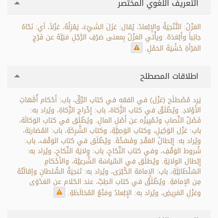
التعريف اللغوي المختصر
العَزْلُ: التَّنْحِيَةُ والإِبْعادُ، يُقال: عَزَلَ الشَيْءَ، يَعْزِلُهُ، عَزْلاً، أي: نَحّاهُ
جانِباً وأَبْعَدَهُ. ويأْتي العَزْلُ بِمعنى صَرْفِ الرَّجُلِ مَنِيَّهُ عن فَرْجِ
المَرْأَةِ خَشْيَةَ الحَمْلِ.
اطلاقات المصطلح
يَرِد مُصْطلَح (عَزْل) في الفقه في كتاب الرِّقِّ، باب: أَحْكام أُمَّهاتِ
الأَوْلادِ. ويُطْلَقُ في كتاب الزَّكاة، باب: إِخْراج الزَّكاةِ، ويُراد به:
فَصْلُ النِّصابِ وتَـمْيِيزُه عن أَصْلِ المالِ. ويُطْلَق في كتاب الوَكالَة،
باب: عَزْل الوَكِيلِ، وكتاب الوَصِيَّةِ، وكتاب الشَّرِكَةِ، باب: المُضاربَة،
ويُراد به: إِبْطالُ العَقْدِ وفَسْخُهُ. ويُطْلَق في كتاب الوَقْف، باب:
شُروط الوَقْفِ، وفي كتاب النِّكاحِ، باب: وِلايَة النِّكاحِ، ويُراد به:
إِبْطال الوِلايَةِ. ويُطلَق في السِّياسَة الشَّرعِيَّة، والأَحْكامِ
السُلْطَانِيَّةِ، باب: الإِمامَة الكُبْرَى، ويُراد به: تَنحِيَةُ السُّلطانِ وإقالَتُهُ
مِن الإمامَةِ. ويُطْلَقُ في كتاب الطِبِّ، عند الكلام عن العَدْوَى
وعَزْلِ المَرِيضِ، ويُراد به: الإِبْعادُ ومَنْعُ المُخالَطَةِ.