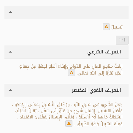
تَسبِيلٌ
/
التعريف الشرعي
إِبَاحَةُ مَنَافِعِ الـمَالِ عَلى الدَّوامِ وَإِبْقَاءُ أَصْلِهِ لِجِهَةٍ مِنْ جِهاتِ
الخَيْرِ تَقَرُّبًا إلى اللهِ تعالى.
التعريف اللغوي المختصر
جَعْلُ الشَّيْءِ في سَبيلِ اللهِ ، ويُطْلَقُ التَّسْبيلُ بِـمَعْنَى: الإِبَاحَةِ ،
وَأَصْلُ التَسْبيلِ: إِرْسَالِ شَيْءٍ مِنْ عُلُوٍّ إِلَى سُفْلٍ ، يُقَالُ: أَسْبَلَتِ
السَّحَابَةُ مَاءَهَا أَيْ أَرْسَلَتْهُ ، وَيَأْتِي الإِسْبَالُ بِمَعْنَى: الامْتِدَادِ ،
وَمِنْهُ السَّبِيلُ وَهُوَ الطَّرِيقُ .