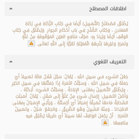
اطلاقات المصطلح
يُطْلَقُ مُصْطَلَحُ (التَّسْبِيلِ) أَيْضًا فِي كِتَابِ الزَّكَاةِ فِي زَكَاةِ
المَعَادِنِ ، وَكِتَابِ الصُّلْحِ فِي بَابِ أَحْكَامِ الجِوارِ. وَيُطْلَقُ فِي كِتَابِ
الوَقْفِ أَيْضًا وَيُرادُ بِهِ: صَرْفُ مَنَافِعِ العَيْنِ المَوْقُوفَةِ مِنْ غَلَّةٍ
وَثَمَرَةٍ وَغَيْرِهَا لِلْجِهَةِ الْمُعَيَّنَةِ تَقَرُّبًا إِلَى اللَّهِ تَعَالَى.
التعريف اللغوي
جَعْلُ الشَيْءِ في سَبيلِ اللهِ ، يُقَالُ: سَبَّلَ فُلَانٌ مَالَهُ تَسْبيلاً أَيْ
جَعَلَهُ فِي سَبيلِ اللهِ ، وَسَبَّلْتُ الثَمَرَةَ إِذَا جَعَلْتُهَا فِي سَبيلِ الخَيْرِ
، ويُطْلَقُ التَّسْبيلُ بِـمَعْنَى: الإِبَاحَةُ ، وسَبَّلْتُ الشَيْءَ: أَبَـحْتُهُ ،
وَأَصْلُ التَسْبيلِ: إِرْسَالِ شَيْءٍ مِنْ عُلُوٍّ إِلَى سُفْلٍ ، يُقَالُ: أَسْبَلَتِ
السَّحَابَةُ مَاءَهَا تُسْبِلُهُ إِسْبَالاً أَيْ أَرْسَلَتْهُ ، وَيَأْتِي الإِسْبَالُ بِمَعْنَى:
الامْتِدَادُ ، وَمِنْهُ السَّبِيلُ وَهُوَ الطَّرِيقُ ، وَالجَمْعُ: سُبُلٌ ، وتَسْبيلُ
الثَمَرَةِ : أَنْ يَجْعَلَ الوَاقِفُ لَهَا سَبيلاً أَيْ طَريقًا يُطْلِقُ فيهِ
مِنَافِعِهَا .