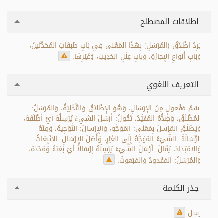
اطلاقات المصطلح
يَرِدُ اطْلاَقُ (المُرْسَلِ) بِهَذَا المَعْنى فِي بَابِ طَبقَاتِ المُحَدِّثينَ،
وَبَابِ أَنواعِ الإِجازَةِ، وَبابِ عِلَلِ الحَدِيثِ، وَغَيْرِهَا.
التعريف اللغوي
اسْمُ مَفْعولٍ مِنَ الإرْسَالِ، وَهُوَ الإِطْلاَقُ وَالتَّخْلِيَةُ، وَالمُرْسَلُ:
المُطْلَقُ، وَضِدُّهُ المُقَيَّدُ، تَقُولُ: أَرْسَلَ الشيءَ يُرْسِلُهُ أيْ أطْلَقَهُ،
وَيُطْلَقُ المُرْسَلُ بِمَعْنَى: المُوَجَّهِ، وَالإِرْسَالُ: التَّوْجِيهُ، وَمِنْهُ
الرِّسَالَةُ: الشَّيْءُ المُوَجَّهُ إِلَى الغَيْرِ، وَأَصْلُ الإِرْسَالِ: الانْبِعَاثُ
وَالامْتِدَادُ، يُقَالُ: أَرْسَلَ الشَّيْءَ يُرْسِلُهُ إِرْسَالاً أَيْ بَعَثَهُ وَمَدَّدَهُ،
وَالمُرْسَلُ: المَمْدودُ وَالمَبْعوثُ.
جذر الكلمة
رسل