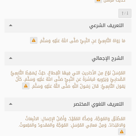
حديثٌ مُرْسَلٌ
/
التعريف الشرعي
مَا رَوَاهُ التَّابِعِيُّ عَنِ النَّبِيِّ صَلَّى اللهُ عَلَيْهِ وَسَلَّمَ.
الشرح الإجمالي
المُرْسَلُ نَوْعٌ مِنَ الأَحَادِيثِ التي فِيهَا انْقِطاعٌ، حَيْثُ يُسْقِطُ التَّابِعِيُّ
الصَّحابِيَّ وَيَرْوِيهِ مُباشَرَةً عَنِ النَّبِيِّ صَلَّى اللهُ عَلَيْهِ وَسَلَّمَ، كَأَنْ
يَقوَل التَّابِعِيُّ: قَالَ رَسُولُ اللَّهِ صَلَّى اللَّهُ عَلَيْهِ وَسَلَّمَ.
التعريف اللغوي المختصر
المُطْلَقُ وَالمُوَجَّهُ، وَضِدُّهُ المُقَيَّدُ، وَأَصْلُ الإِرْسَالِ: الانْبِعَاثُ
وَالامْتِدَادُ، وَمِنْ مَعانِي المُرْسَلِ: المُوَجَّهُ والمَمْدودُ والمَبْعوثُ.