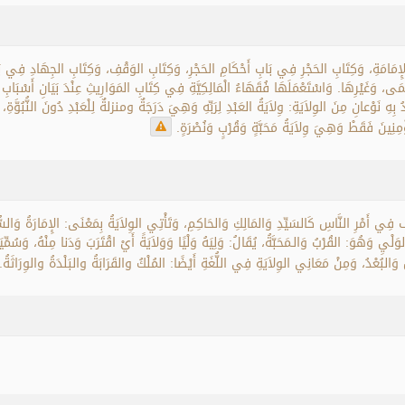
إِمَامَةِ، وَكِتَابِ الحَجْرِ فِي بَابِ أَحْكَامِ الحَجْرِ، وَكِتَابِ الوَقْفِ، وَكِتَابِ الجِهَادِ فِي
 وَغَيْرِهَا. وَاسْتَعْمَلَهَا فُقَهَاءُ الْمَالِكِيَّةِ فِي كِتَابِ المَوَارِيثِ عِنْدَ بَيَانِ أَسْبَابِ ال
ِ نَوْعانِ مِنَ الوِلاَيَةِ: وِلاَيَةُ العَبْدِ لِرَبِّهِ وَهِيَ دَرَجَةٌ ومنزلةٌ لِلْعَبْدِ دُونَ النُّبُوَّةِ، و
مِنِينَ فَقَطْ وَهِيَ وِلاَيَةُ مَحَبَّةٍ وَقُرْبٍ وَنُصْرَةٍ.
ي أَمْرِ النَّاسِ كَالسَيِّدِ وَالمَالِكِ وَالحَاكِمِ، وَتَأْتِي الوِلاَيَةُ بِمَعْنَى: الإِمَارَةُ وَالسُّلْطَ
وَلْيِ وَهُوَ: القُرْبُ وَالـمَحَبَّةُ، يُقَالُ: وَلِيَهُ وَلْيًا وَوَلاَيَةً أَيْ اقْتَرَبَ وَدَنا مِنْهُ، وَسُمِّي
ضُ وَالبُعْدُ، وَمِنْ مَعَانِي الوِلاَيَةِ فِي اللُّغَةِ أَيْضًا: المُلْكُ والقَرَابَةُ والبَلْدَةُ والوِرَاثَةُ.