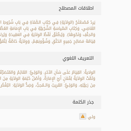
اطلاقات المصطلح
يَرِدُ مُصْطَلَحُ (الوِلاَيَةِ) فِي كِتَابِ الصَّلاَةِ فِي بَابِ شُرُوطِ ال
القَاضِي، وَكِتَابِ السِّياسَةِ الشَّرْعِيَّةِ فِي بَابِ الإِمَامَةِ العُظْمَى،
وَالحِلْفِ وَنَحْوِهَا). وَيُطْلَقُ لَفْظُ الوِلاَيَةِ فِي العَقِيدَةِ وَيُرادُ بِه
قِيَامُهُ مَصَالِحِ جَمِيعِ الخَلْقِ وَشُؤُونِهِمْ، وَوِلاَيَةٌ خَاصَّةٌ لِلْمُؤْ
التعريف اللغوي
الوِلايةُ: القِيَامُ عَلَى شأنِ الآخَرِ، وَالوَلِيُّ: القَائِمُ وَالمُتَصَرِّفُ فِ
وَتَمَّتْ الوِلاَيَةُ لِفُلاَنٍ أَيْ الإِمَارَةُ، وَأصْلُ كَلِمَةِ الوِلاَيَةِ مِنَ ال
مِنَ رَعِيَّتِهِ، وَالوَلِيُّ: القَرِيبُ وَالــمُحِبُّ، وَضِدُّ الوَلاَيَةِ: البُغْ
جذر الكلمة
ولي