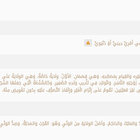
 أَمْرِيٍّ دِينِيٍّ أَوْ دُنْيَوِيٍّ.
غَيْرِه وَالقِيامِ بِمَصَالِحِهِ، وَهِيَ قِسْمَانِ: الأَوَّلُ: وِلَايَةٌ خَاصَّةٌ، وَهِيَ الوِلَايَةُ عَلَى
زَوْجَتِهِ النَّاشِزِ، وَالْوَالِدِ فِي تَأْدِيبِ وَلَدِهِ الصَّغِيرِ، وَكَالسُّلْطَةُ الَّتِي جَعَلَهَا الشّ
غَيْرَ مُعَيَّنِينَ، تَقُومُ عَلَى إِلْزَامِ الْغَيْرِ وَإِنْفَاذِ التَّصَرُّفِ عَلَيْهِ بِدُونِ تَفْوِيضٍ مِنْهُ، 
 وَالمَالِكُ وَالحَاكِمُ، وَأصْلُ الوِلاَيَةِ مِنَ الوَلْيِ وَهُوَ: القُرْبُ وَالـمَحَبَّةُ، وَضِدُّ الوَلْيِ