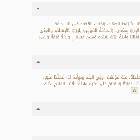
 بَابِ شُرُوطِ الجِهَادِ، وَكِتَابِ القَضَاءِ فِي بَابِ صِفَةِ
إِرْثِ بِمَعْنَى: (العَلاَقَةُ المُوجِبَةِ لِلإِرْثِ كَالإِسْلاَمِ وَالعِتْقِ
َثَانِيًا وِلاَيَةُ الرَّبِّ لِعَبْدِهِ وَهِيَ قِسْمَانِ وِلاَيَةٌ عَامَّةٌ وَهِيَ
ةُ، مِنْهُ قَوْلُهُمْ: وَلِيَ البَلَدَ وَتَوَلَّاهُ إِذَا تَسَلَّطَ عَلَيْهِ،
َتْ الإِمَارَةُ وَالقِيَامُ عَلَى غَيْرِه وِلاَيَةً؛ لِقُرْبِ القَائِمِ بِذَلِكَ