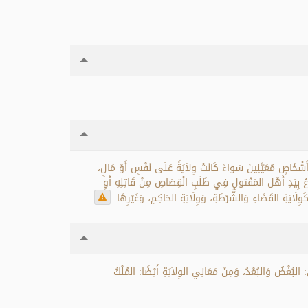
 أَشْخَاصٍ مُعَيَّنِينَ سَواءً كَانَتْ وِلاَيَةً عَلَى نَفْسٍ أَوْ مَالٍ،
َرْعُ بِيَدِ أَهْل المَقْتولِ فِي طَلَبِ الْقِصَاصِ مِنْ قَاتِلِهِ أَوِ
كَوِلَايَةِ القَضَاءِ وَالشُّرْطَةِ، وَوِلَايَةِ الحَاكِمِ، وَغَيْرِهَا.
: البُغْضُ وَالبُعْدُ، وَمِنْ مَعَانِي الوِلاَيَةِ أَيْضًا: المُلْكُ