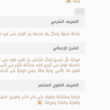
وِلايَةُ
/
التعريف الشرعي
سُلْطَةٌ شَرْعِيَّةٌ يَتَمَكَّنُ بِهَا صَاحِبُهَا مِنَ الْقِيَامِ عَلَى غَيْرِه فِي
الشرح الإجمالي
الوِلاَيَةُ حَقٌّ شَرْعِيٌّ يُمَكِّنُ الشَّخْصَ مِنْ تَنْفِيذِ قَوْلِهِ عَلَى 
كَسُلطَةِ الوَالِدِ فِي تَزْويجِ ابْنَتِهِ، وَسُلْطَةِ الزَّوْجِ فِي تَأْدِيبِ 
الْعَفْوِ عَنْهُ. الثَّانِي: وِلَايَةٌ عَامَّةٌ، وَهِيَ الوِلَايَةُ عَلَى أَشْخَاصٍ 
التعريف اللغوي المختصر
الإِمَارَةُ وَالسُّلْطَةُ وَالقِيَامُ عَلَى شأنِ الآخَرِ، وَالوَلِيُّ: السَيِّدُ
والقَرَابَةُ والبَلْدَةُ والوِرَاثَةُ.