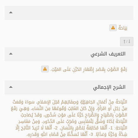
نِيَاحَةٌ
/
التعريف الشرعي
رَفْعُ الصَّوْتِ بِقَصْدِ إِظْهَارِ الحُزْنِ عَلَى المَيِّتِ.
الشرح الإجمالي
النِّيَاحَةُ مِنْ أَعْمَالِ الجَاهِلِيَّةِ وَصِفَاتِهِمْ قَبْلَ الِإسْلاَمِ، سَواءً وَقَعَتْ
مِنْ رَجُلٍ أَو امْرَأَةٍ، وَإِنْ كَانَ الغَالِبُ وُقُوعُهَا مِنَ النِّسَاءِ، وَهِيَ رَفْعُ
الصَّوْتِ بِالصِّيَاحِ وَالصُّرَاخِ حُزْنًا عَلَى مَوْتِ شَخْصٍ، وَقَدْ يُصَاحِبُ
النِّيَاحَةَ بُكَاءٌ وَشَقٌّ لِلْمَلاَبِسِ وَضَرْبٌ عَلَى الخُدُودِ، وَمِنْ مَفَاسِدِ
النِّيَاحَةِ: 1- أَنَّهَا مُخَالِفَةٌ لِلصَّبْرِ بِاللِّسَانِ. 2- أَنَّهَا لَا تَزِيدُ النَّائِحَ إِلَّا
شِدَّةً وَحُزْنًا وَعَذَابًا. 3- أَنَّهَا تَسَخُّطٌ مِنْ قَضَاءِ اللهِ وَقَدَرِهِ،