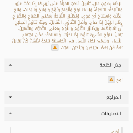
البُكَاءُ بِصَوْتٍ عَالٍ، تَقُولُ: نَاحَتِ المَرْأَةُ عَلَى زَوْجِهَا إِذَا بَكَتْ عَلَيْهِ،
وَالنَّائِحَةُ: البَاكِيَةُ، وَنِسَاءٌ نَوْحٌ وَأَنْوَاحٌ وَنُوَّحٌ وَنَوَائِحُ وَنَائِحَاتٌ، وَنَاحَ
الذِّئْبُ وَاسْتنَاحَ أَيْ عَوَى، وُتُطْلَقُ النِّيَاحَةُ بِمَعْنَى الصِّيَاحِ وَالصُّرَاخِ،
وَنَاحَ الرَّجُلُ إِذَا صَاحَ، وَأَصْلُ التَّنَاوُحِ: التَّقَابُلُ، وَمِنْهُ تَنَاوُحُ الْجَبَلَيْنِ؛
أَيْ تَقَابُلُهُمَا، وَيُطْلَقُ التَّنَوُّحُ وَالنَّوْحُ بِمَعْنَى: التَّحَرُّكُ وَالتَّمَايُلُ،
يُقَالُ: تَنَوَّحَ الشَّيْءُ تنَوُّحًا إِذَا تَحَرَّكَ، وَالمَنَاحَةُ: مَكَانُ اجْتِمَاعِ
النِّسَاءِ، وَسُمِّيَ بُكَاءُ النِّسَاءِ فِي الْجَاهِلِيَّةِ نِيَاحَةً لِأَنَّهُنَّ كُنَّ يُقَابِلُ
بَعْضُهُنَّ بَعْضًا فَيَبْكِينَ وَيَنْدُبْنَ المَيِّتَ.
جذر الكلمة
نوح
المراجع
التصنيفات
أخرى
.