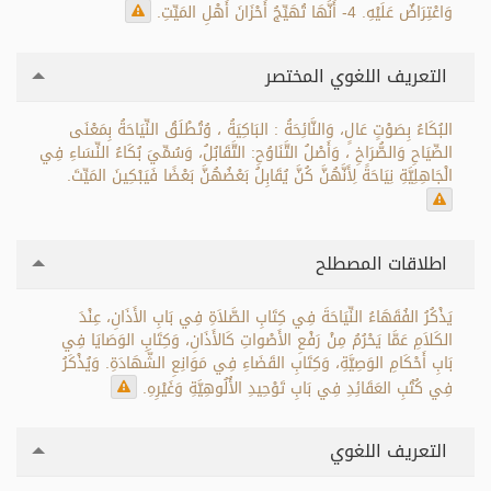
وَاعْتِرَاضٌ عَلَيْهِ. 4- أَنَّهَا تُهَيِّجُ أَحْزَانَ أَهْلِ المَيِّتِ.
التعريف اللغوي المختصر
البُكَاءُ بِصَوْتٍ عَالٍ، وَالنَّائِحَةُ : البَاكِيَةُ ، وُتُطْلَقُ النِّيَاحَةُ بِمَعْنَى
الصِّيَاحِ وَالصُّرَاخِ ، وَأَصْلُ التَّنَاوُحِ: التَّقَابُلُ، وَسُمِّيَ بُكَاءُ النِّسَاءِ فِي
الْجَاهِلِيَّةِ نِيَاحَةً لِأَنَّهُنَّ كُنَّ يُقَابِلُ بَعْضُهُنَّ بَعْضًا فَيَبْكِينَ المَيِّتَ.
اطلاقات المصطلح
يَذْكُرُ الفُقَهَاءُ النِّيَاحَةَ فِي كِتَابِ الصَّلاَةِ فِي بَابِ الأَذَانِ، عِنْدَ
الكَلاَمِ عَمَّا يَحْرُمُ مِنْ رَفْعِ الأَصْواتِ كَالأَذَانِ، وَكِتَابِ الوَصَايَا فِي
بَابِ أَحْكَامِ الوَصِيَّةِ، وَكِتَابِ القَضَاءِ فِي مَوَانِعِ الشَّهَادَةِ. وَيُذْكَرُ
فِي كُتُبِ العَقَائِدِ فِي بَابِ تَوْحِيدِ الأُلُوهِيَّةِ وَغَيْرِهِ.
التعريف اللغوي