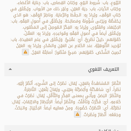
البُيُوعِ، باب: شُروط البَيْعِ، وكِتابُ القِصاصِ، باب: جِنايَة الأَعْضاءِ،
وكِتاب الدِّياتِ، باب: دِيَة العَيْنِ، وغَيْر ذلك من الأبواب. ويُطْلَق في
كِتابِ الوَقْفِ، ويُرادُ بِهِ: الـحِفْظ والرِّعايَة. وناظِرُ الوَقْفِ: هو الذي
يَـحْفَظُهُ ويَرْعَى شُؤُونَهُ ومَصالِـحَهُ. ويُطْلَقُ في أُصولِ الفِقْهِ، باب:
الاِجْتِهاد والفَتْوَى، ويُرادُ بِهِ: الفِكْرُ الـمُوصِلُ إلى الـمَطْلوبِ.
ويُطْلَق أيضاً في أُصولِ الفِقْهِ وقَواعِدِهِ، ويُرادُ بِهِ: العَقْلُ،
كَقَوْلهم: دَلِيلٌ نَظَرِيٌّ، أيْ: عَقْلِيٌّ. وَيُطْلَق في عِلمِ العَقِيدَةِ، باب:
تَوْحِيد الأُلُوهِيَّةِ، عند الكَلامِ عن العَيْنِ والسِّحْرِ، ويُرادُ بِهِ: العَيْنُ
تُصِيبُ الشَّخْصَ، كَقَوْلِهم: صَبيٌّ مَنْظُورٌ: أصابَتْهُ العَيْنُ.
التعريف اللغوي
النَّظَرُ: الـمُشاهَدَةُ بِالعَيْنِ، يُقال: نَظَرْتُ إلى الشَّيْءِ، أَنْظُرُ إلَيْهِ،
نَظَراً، أيْ: شاهَدْتُهُ وأَبْصَرْتُهُ بِعَيْنِي، ويُقالُ لِلْعَيْنِ: النَّاظِرَةُ.
والنَّظَرُ: البَصَرُ، ويأْتي بِـمعنى الفِكْرِ والتَّأَمُّلِ، يُقال: نَظَرْتُ في
كَلامِهِ، أيْ: فَكَّرْتُ وَتَأَمَّلْتُ. والنَّظَرُ أيضاً: الاِنْتِظارُ والارْتِقابُ، يُقال:
نَظَرْتُهُ، أي: انْتَظَرْتُ حُضُورَهُ. ومِنْ مَعانِيه أيضاً: الاِخْتِيَارُ، والـبَحْثُ.
وجَمْعُه: أَنْظارٌ ونَظَراتٌ.