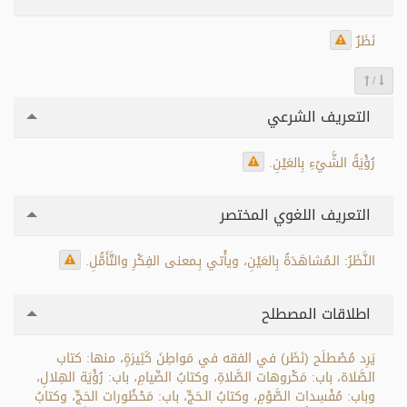
نَظَرٌ
/
التعريف الشرعي
رُؤْيَةُ الشَّيْءِ بِالعَيْنِ.
التعريف اللغوي المختصر
النَّظَرُ: الـمُشاهَدَةُ بِالعَيْنِ، ويأْتي بِـمعنى الفِكْرِ والتَّأَمُّلِ.
اطلاقات المصطلح
يَرِد مُصْطلَح (نَظَر) في الفقه في مَواطِنَ كَثِيرَةٍ، منها: كتاب
الصَّلاة، باب: مَكْروهات الصَّلاةِ، وكتابُ الصِّيامِ، باب: رُؤْيَة الهِلالِ،
وباب: مُفْسِدات الصَّوْمِ، وكتابُ الـحَجِّ، باب: مَحْظُورات الحَجِّ، وكتابُ