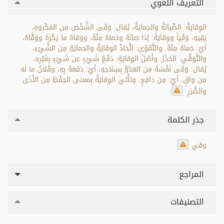
التعريف اللغوي
الوِقايَةُ: الصِّيانَةُ والحِمايَةُ، يُقال: وَقَى الشَّخْصَ مِن المَكْروهِ،
يَقِيهِ، وَقْياً ووِقايَةً: إذا صانَهُ وحَماهُ مِنْهُ، ووَقاهُ ما يَكْرَهُ ووَقَّاهُ،
أيْ: حَماهُ مِنْهُ. والتَّقَوْىَ: اتِّخاذُ الوِقايَةُ والحِمايَةِ مِن الشَّيْءِ،
والتَّوَقِّي: الحَذَرُ. وأَصْلُ الوِقايَةِ: دَفْعُ شَيْءٍ عن شَيْءٍ بِغَيْرِهِ،
يُقال: وَقَى نَفْسَهُ مِن العَدُوِّ بِسِلاحِهِ، أيْ: دَفَعَهُ بِهِ، وفُلانٌ ما له
مِن واقٍ، أيْ: مِن دافِعٍ. وتأْتي الوِقايَةُ بِمعنى الحِفْظِ مِن الأَذَى
والضَّرَرِ.
جذر الكلمة
وقي
المراجع
التصنيفات