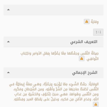
وِقايَةٌ
/
التعريف الشرعي
صِيانَةُ النَّفْسِ وحِفْظُها مِمَّا يَضُرُّها بِفِعْلِ الأوامِرِ واجْتِنابِ
النَّواهِي.
الشرح الإجمالي
الوِقايَةُ: حِفْظُ الشّيْءِ مِمّا يُؤْذِيهِ ويَضُرُّهُ، وهي صِفَةٌ إِيمانِيَّةٌ في
النَّفْسِ تَحْفَظُ صاحِبَها مِن الشَّرِّ وأَهْلِهِ، ومِن الشَّيْطانِ ومَكْرِهِ،
ومِن النَّفْسِ وهَواها، فهي سَبَبٌ لِلْخَوْفِ والخَشْيَةِ مِن عَذابِ
اللهِ، وعَدَمِ الأَمْنِ مِن مَكرهِ، ودليلٌ على يَقَظَةِ العبدِ وفِطْنَتِهِ.