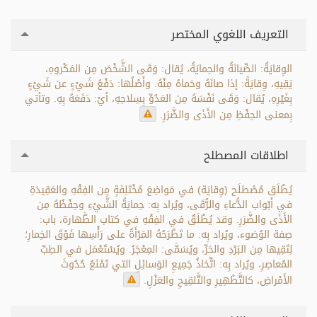
التعريف اللغوي المختصر
الوِقايَةُ: الصِّيانَةُ والحِمايَةُ، يُقال: وَقَى الشَّخْصَ مِن المَكْروهِ،
يَقِيهِ، وِقايَةً: إذا صانَهُ وحَماهُ مِنْهُ. وأَصْلُها: دَفْعُ شَيْءٍ عن شَيْءٍ
بِغَيْرِهِ، يُقال: وَقَى نَفْسَهُ مِن العَدُوِّ بِسِلاحِهِ، أيْ: دَفَعَهُ بِهِ. وتأتي
بِمعنى الحِفْظِ مِن الأَذَى والضَّرَرِ.
اطلاقات المصطلح
يُطْلَق مُصْطلَح (وِقايَة) في مَواضِعَ مُخْتَلِفَةٍ مِن الفِقْهِ والعَقِيدَةِ
في أَبْواب الدُّعاءِ والرُّقَى، ويُراد بِه: حِمايَةُ الشَّيْءِ وحِفْظُهُ مِن
الأَذَى والضَّرَرِ. وقد يُطْلَقُ في الفِقْهِ في كتاب الطَّهارة، باب:
صِفة الوُضوء، ويُراد بِه: ما تَطْرَحُهُ المَرْأَةُ على رَأْسِها فَوْقَ الخِمارِ؛
لِتَقِيها مِن البَرْدِ والحَرِّ، ويُسَمَّى: المِعْجَرُ. ويُسْتَعْمَل في الطِبِّ
المُعاصِرِ، ويُراد بِه: اتِّخاذُ جَمِيعِ الوَسائِلِ التي تَمْنَعُ حُدُوثَ
الأَمْراضِ، كالتَّطْهِيرِ والتَّلقِيحِ والعَزْلِ.