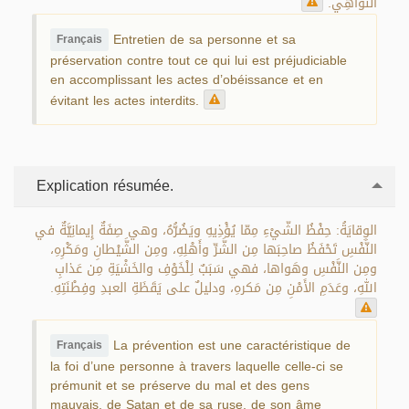
النَّواهِي.
Entretien de sa personne et sa
Français
préservation contre tout ce qui lui est préjudiciable
en accomplissant les actes d’obéissance et en
évitant les actes interdits.
Explication résumée.
الوِقايَةُ: حِفْظُ الشّيْءِ مِمّا يُؤْذِيهِ ويَضُرُّهُ، وهي صِفَةٌ إِيمانِيَّةٌ في
النَّفْسِ تَحْفَظُ صاحِبَها مِن الشَّرِّ وأَهْلِهِ، ومِن الشَّيْطانِ ومَكْرِهِ،
ومِن النَّفْسِ وهَواها، فهي سَبَبٌ لِلْخَوْفِ والخَشْيَةِ مِن عَذابِ
اللهِ، وعَدَمِ الأَمْنِ مِن مَكرهِ، ودليلٌ على يَقَظَةِ العبدِ وفِطْنَتِهِ.
La prévention est une caractéristique de
Français
la foi d’une personne à travers laquelle celle-ci se
prémunit et se préserve du mal et des gens
mauvais, de Satan et de sa ruse, de son âme