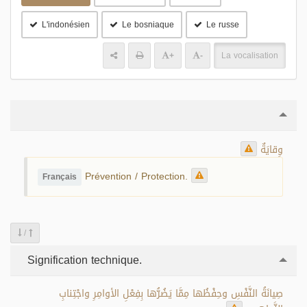
L'indonésien
Le bosniaque
Le russe
+
-
La vocalisation
وِقايَةٌ
Prévention / Protection.
Français
/
Signification technique.
صِيانَةُ النَّفْسِ وحِفْظُها مِمَّا يَضُرُّها بِفِعْلِ الأوامِرِ واجْتِنابِ