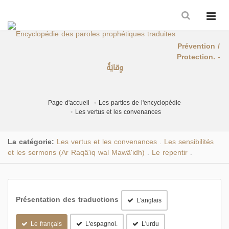
Prévention /
Protection. -
وِقايَةٌ
Page d'accueil
Les parties de l'encyclopédie
Les vertus et les convenances
La catégorie:
Les vertus et les convenances
Les sensibilités
.
et les sermons (Ar Raqâ'iq wal Mawâ'idh)
Le repentir
.
.
Présentation des traductions
L'anglais
Le français
L'espagnol.
L'urdu