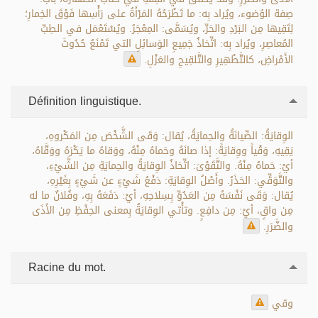
صِفة الوُضوء، ويُراد بِه: ما تَطْرَحُهُ المَرْأَةُ على رَأْسِها فَوْقَ الخِمارِ؛
لِتَقِيها مِن البَرْدِ والحَرِّ، ويُسَمَّى: المِعْجَرُ. ويُسْتَعْمَل في الطِبِّ
المُعاصِرِ، ويُراد بِه: اتِّخاذُ جَمِيعِ الوَسائِلِ التي تَمْنَعُ حُدُوثَ
الأَمْراضِ، كالتَّطْهِيرِ والتَّلقِيحِ والعَزْلِ.
Définition linguistique.
الوِقايَةُ: الصِّيانَةُ والحِمايَةُ، يُقال: وَقَى الشَّخْصَ مِن المَكْروهِ،
يَقِيهِ، وَقْياً ووِقايَةً: إذا صانَهُ وحَماهُ مِنْهُ، ووَقاهُ ما يَكْرَهُ ووَقَّاهُ،
أيْ: حَماهُ مِنْهُ. والتَّقَوْىَ: اتِّخاذُ الوِقايَةُ والحِمايَةِ مِن الشَّيْءِ،
والتَّوَقِّي: الحَذَرُ. وأَصْلُ الوِقايَةِ: دَفْعُ شَيْءٍ عن شَيْءٍ بِغَيْرِهِ،
يُقال: وَقَى نَفْسَهُ مِن العَدُوِّ بِسِلاحِهِ، أيْ: دَفَعَهُ بِهِ، وفُلانٌ ما له
مِن واقٍ، أيْ: مِن دافِعٍ. وتأْتي الوِقايَةُ بِمعنى الحِفْظِ مِن الأَذَى
والضَّرَرِ.
Racine du mot.
وقي