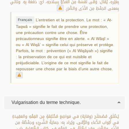
بِغَيْرِهِ، يُقال: وَقَى نَفْسَهُ مِن العَدُوِّ بِسِلاحِهِ، أيْ: دَفَعَهُ بِهِ. وتأتي
بِمعنى الحِفْظِ مِن الأَذَى والضَّرَرِ.
L’entretien et la protection. Le mot : « At-
Français
Taqwâ » signifie le fait de prendre une protection,
une précaution contre une chose. Être
précautionneux signifie être en alerte. « Al Wâqî »
ou « Al Wiqâ’ » signifie celui qui préserve et protège.
Parfois, le mot : prévention (« Al Wiqâyah ») signifie
: la préservation de ce qui est nuisible et
préjudiciable. L’origine de ce mot signifie le fait de
repousser une chose par le biais d’une autre chose.
Vulgarisation du terme technique.
يُطْلَق مُصْطلَح (وِقايَة) في مَواضِعَ مُخْتَلِفَةٍ مِن الفِقْهِ والعَقِيدَةِ
في أَبْواب الدُّعاءِ والرُّقَى، ويُراد بِه: حِمايَةُ الشَّيْءِ وحِفْظُهُ مِن
الأَذَى والضَّرَرِ. وقد يُطْلَقُ في الفِقْهِ في كتاب الطَّهارة، باب: