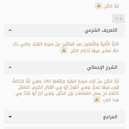
آيةُ الدَّيْنِ
/
التعريف الشرعي
الآيَةُ الثَّانيةُ وَالثَّمَانِونَ بعد المِائَتَينِ مِنْ سُورَةِ البَقَرَةِ، والتي ذَكَرَ
اللهُ تعالى فِيهَا أَحْكَامَ الدَّيْنِ.
الشرح الإجمالي
آيَةُ الدَّيْنِ مِنْ آيَاتِ سُورَةِ البَقَرَةِ وَرَقْمُهَا 282، وَهِيَ آيَةٌ مُحْكَمَةٌ
لَيْسَ فِيهَا نَسْخٌ، وَهِيَ أَطْوَلُ آيَةٍ فِي القُرْآنِ الكَرِيمِ، تَتَضَمَّنُ
الكَلاَمَ عَنِ بعض المُعَامَلَاتِ بَيْنَ الخَلْقِ، وَهِيَ آخِرُ آيَةٍ نَزَلَتْ فِي
هذا البَابِ.
المراجع