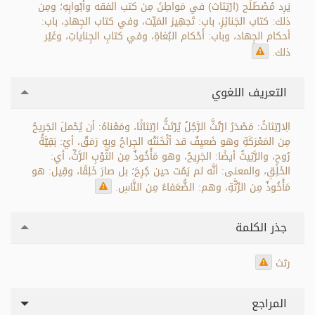
يَرِد مُصْطَلَح (ارْتِثاث) في مَواطِنَ مِن كتب الفقه وأَبْوابِهِ؛ ومِن
ذلك: كتاب الجَنائِزِ، باب: تَجهِيز المَيِّت، وفي كتاب الجِهادِ، باب:
أحكام الجِهاد، وباب: أَحْكام البُغاةِ، وفي كتابِ الجِناياتِ، وغَيْر
ذلك.
التعريف اللغوي
الِارْتِثاثُ: مَصْدَرُ ارْتُثَّ الرَّجُلُ يُرْتَثُّ ارْتِثاثًا، ومَعْناهُ: أن يُحْملَ الجَرِيحُ
مِن المَعْرَكَةِ وهو ضَعيِفٌ قد أثْخَنَتْه الجِراحُ وبِهِ رَمَقٌ، أيْ: بَقِيَّةُ
رُوحٍ، والرَّثِيثُ أيضًا: الجَرِيحُ، وهو مَأْخُوذٌ مِن الثَّوْبِ الرَّثِّ، أي:
الخَلِقِ، والمعنى: أنَّه لم يَمُت حين جُرِحَ؛ بل صارَ خَلِقًا، وقِيل: هو
مَأْخُوذٌ مِن الرِّثَّةِ، وهم: الضُّعَفاءُ مِن النَّاسِ.
جذر الكلمة
رثث
المراجع