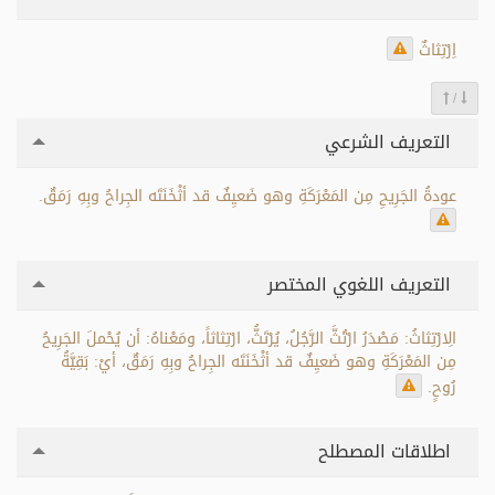
اِرْتِثاثٌ
/
التعريف الشرعي
عودةُ الجَرِيحِ مِن المَعْرَكَةِ وهو ضَعيِفٌ قد أثْخَنَتَه الجِراحُ وبِهِ رَمَقٌ.
التعريف اللغوي المختصر
الِارْتِثاثُ: مَصْدَرُ ارْتُثَّ الرَّجُلُ، يُرْتَثُّ، ارْتِثاثاً، ومَعْناهُ: أن يُحْملَ الجَرِيحُ
مِن المَعْرَكَةِ وهو ضَعيِفٌ قد أثْخَنَتَه الجِراحُ وبِهِ رَمَقٌ، أيْ: بَقِيَّةُ
رُوحٍ.
اطلاقات المصطلح