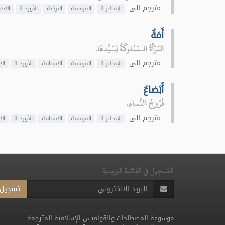
مترجم إلى:
الإنجليزية
الفرنسية
التركية
الأوردية
الإند
أَمَةٌ
المَرْأةُ الـمَمْلوكَةُ لِسَيِّدهَا.
مترجم إلى:
الإنجليزية
الفرنسية
الإسبانية
الأوردية
الإ
أَبْضاعٌ
فُرُوجُ النِّساءِ.
مترجم إلى:
الإنجليزية
الفرنسية
الإسبانية
الأوردية
الإ
التسجيل في القائمة البريدية
تسجيل
موسوعة المصطلحات والقواميس الإسلامية المترجمة