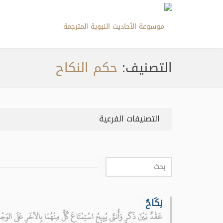
التصنيف:
حكم النكاح
التصنيفات الفرعية
نِكَاحٌ
عَقْدٌ بَيْنَ ذَكَرٍ وَأُنثَى يُبِيحُ اسْتِمْتَاعَ كُلٍّ مِنْهُمَا بِالآخَرِ عَلَى الوَج