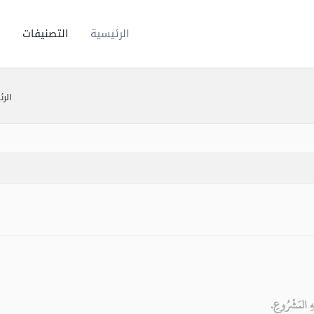
الرئيسية
التصنيفات
الر
ْهِ المَشْرُوعِ.