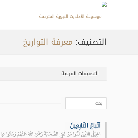
التصنيف:
معرفة التواريخ
التصنيفات الفرعية
أتْباعُ التّابِعِينَ
الجِيْلُ الذِيْنَ لَقُوا مَنْ لَقِيَ الصَّحَابَةَ رَضْيَ اللهُ عَنْهُمْ وَمَاتُوا على ال