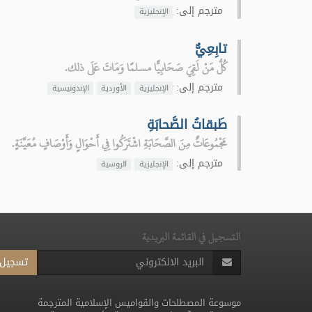
مترجم إلى:
الإنجليزية
تابِعِيٌّ
كُلُّ مَنْ لَقِيَ صَحَابِيًّا مسلمًا وَمَاتَ عَلَى ذلك.
مترجم إلى:
الإنجليزية
الأوردية
الإندونيسية
طَبقاتُ الصَّحابَةِ
مَجْمُوعَاتٌ مِنَ الصَّحَابَةِ اشْتَرَكُوا فِي أَحْوَالٍ وَأَوْصَافٍ مُعَيَّنَةٍ.
مترجم إلى:
الإنجليزية
الروسية
التسجيل في القائمة البريدية
تسجيل
موسوعة المصطلحات والقواميس الإسلامية المترجمة