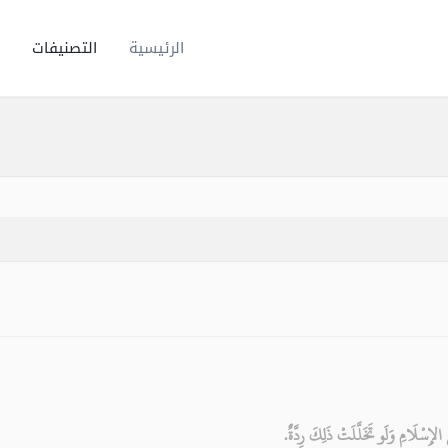
الرئيسية
التصنيفات
إِسْلَامِ وَلَو تَخَلَّلَتْ ذَلِكَ رِدَّةٌ.