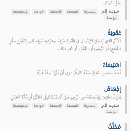
حَقِّ العِبَادِ.
مترجم إلى:
الإنجليزية
الفرنسية
الإسبانية
الأوردية
الإندونيسية
الروسية
عُقُوبَةٌ
الألَمُ الذي يَلْحَقُ الإنْسانَ في الدُّنيا جَزاءَ جِنايَتِهِ، سَواء كان بِالضَّرْبِ، أوِ
القَطْعِ، أوِ الرَّجْمِ، أوِ القَتْل، أو نحوِ ذلك.
اسْتِيفاءٌ
أَخْذُ صاحِبِ الحَقِّ حَقَّهُ كامِلًا دون أنْ يَتْرُكَ مِنْهُ شَيْئًا.
إِجْهاضٌ
إنْزالُ الجَنِينِ وإسْقاطُهُ مِن الرَّحِمِ قبل أن يَسْتَكمِلَ الخَلْقَ أو مُدَّةَ الحَمْلِ.
مترجم إلى:
الإنجليزية
الفرنسية
الإسبانية
الأوردية
الإندونيسية
الروسية
مُـخَنَّثٌ