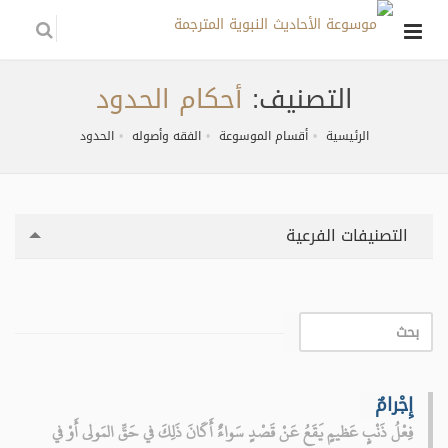
التصنيف:
أحكام الحدود
الرئيسية
أقسام الموسوعة
الفقه وأصوله
الحدود
التصنيفات الفرعية
إِجْرامٌ
فِعْلُ ذَنْبٍ عَظيمٍ يَقَعُ عَنْ قَصْدٍ سَواءٌ أَكَانَ ذَلِكَ في حَقِّ المَولى أَوْ في