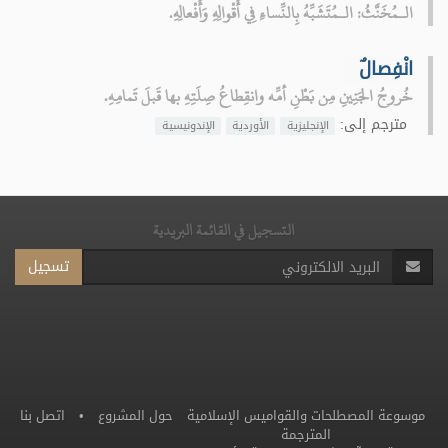
الـمُخَنَّثُ: الـمُتَشَبِّهُ بِالنِّساءِ فِي أَقْوالِهِ وَأَفْعالِهِ.
انْفِصالٌ
خُروجُ الجَنِينِ مِن بَطْنِ أمِّه وانقِطاعُ صِلَتِهِ بها قَبلَ تَمامِهِ.
مترجم إلى:
الإنجليزية
الأوردية
الإندونيسية
التسجيل في القائمة البريدية
تسجيل
موسوعة المصطلحات والقواميس الإسلامية
حول المشروع
•
اتصل بنا
المترجمة