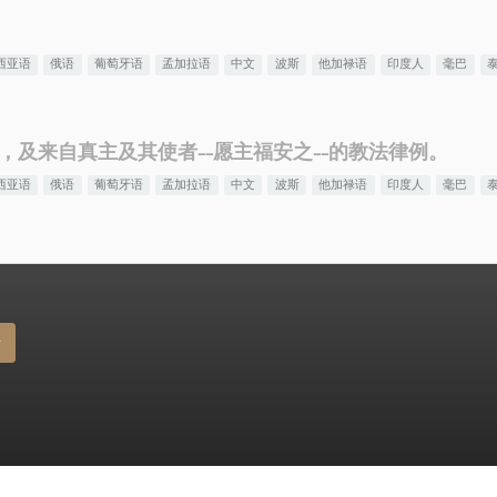
西亚语
俄语
葡萄牙语
孟加拉语
中文
波斯
他加禄语
印度人
毫巴
及来自真主及其使者--愿主福安之--的教法律例。
西亚语
俄语
葡萄牙语
孟加拉语
中文
波斯
他加禄语
印度人
毫巴
册