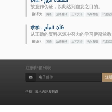
伪证 - شَهادَة الزُّورِ
故意作伪证，以此达到虚妄之目的。
翻译为:
英语
法语翻译
土耳其语
乌尔都语
印度尼
求学 - طَلَبُ العِلْمِ
从正确的资料来源中努力的学习伊斯兰教，
翻译为:
英语
法语翻译
土耳其语
乌尔都语
印度尼
注册邮箱列表
注
伊斯兰教术语辞典翻译