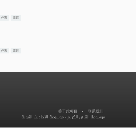
泰卢古
泰国
泰卢古
泰国
关于此项目
•
联系我们
موسوعة الأحاديث النبوية
-
موسوعة القرآن الكريم