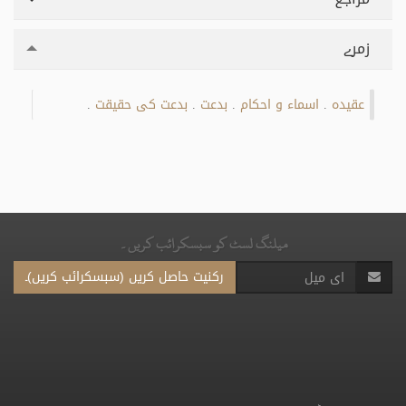
زمرے
عقیدہ
اسماء و احکام
بدعت
بدعت کی حقیقت
.
.
.
.
میلنگ لسٹ کو سبسکرائب کریں۔
رکنیت حاصل کریں (سبسکرائب کریں)۔