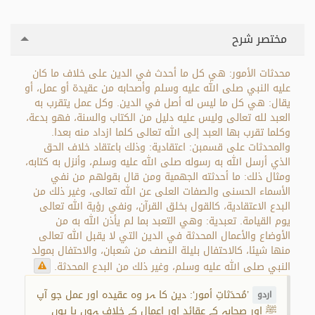
مختصر شرح
محدثات الأمور: هي كل ما أحدث في الدين على خلاف ما كان
عليه النبي صلى الله عليه وسلم وأصحابه من عقيدة أو عمل، أو
يقال: هي كل ما ليس له أصل في الدين. وكل عمل يتقرب به
العبد لله تعالى وليس عليه دليل من الكتاب والسنة، فهو بدعة،
وكلما تقرب بها العبد إلى الله تعالى كلما ازداد منه بعدا.
والمحدثات على قسمبن: اعتقادية: وذلك باعتقاد خلاف الحق
الذي أرسل الله به رسوله صلى الله عليه وسلم، وأنزل به كتابه،
ومثال ذلك: ما أحدثته الجهمية ومن قال بقولهم من نفي
الأسماء الحسنى والصفات العلى عن الله تعالى، وغير ذلك من
البدع الاعتقادية، كالقول بخلق القرآن، ونفي رؤية الله تعالى
يوم القيامة. تعبدية: وهي التعبد بما لم يأذن الله به من
الأوضاع والأعمال المحدثة في الدين التي لا يقبل الله تعالى
منها شيئا، كالاحتفال بليلة النصف من شعبان، والاحتفال بمولد
النبي صلى الله عليه وسلم، وغير ذلك من البدع المحدثة.
’مُحدَثاتِ أمور‘: دین کا ہر وہ عقیدہ اور عمل جو آپ
اردو
ﷺ اور صحابہ کے عقائد اور اعمال کے خلاف ہوں یا یوں