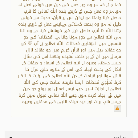
کہا جائے کہ ہر وہ چیز جس کی دین میں کوئی اصل نہ
ہو۔ ہر وہ عمل جس کے ذریعے بندہ اللہ تعالیٰ کا قرب
حاصل کرنا چاہتا ہو لیکن اس پر قرآن، حدیث سے کوئی
دلیل نہ ہو وہ بدعت کہلاتی ہے۔ایسے عمل کے ذریعے بندہ
جتنا اللہ کا قُرب حاصل کرنے کی کوشش کرتا ہے وہ اتنا
ہی اللہ تعالیٰ سے دور ہوتا جاتا ہے۔ ’مُحدَثات‘ کی دو
قسمیں ہیں: اعتِقادِی مُحدثات: اللہ تعالیٰ نے آپ ﷺ کو
جو عقائد دیئے ہیں اور قرآنِ کریم میں جو عقائد نازل
فرمائے ہیں ان کے بر خلاف عقیدہ رکھنا۔ اس کی مثال
جیسے جہمیّہ وغیرہ نے اللہ تعالیٰ کے اسماء و صفات کے
انکار کی بدعت ایجاد کی۔ اس کے علاوہ خلقِ قرآن کا
قائل ہونا اور قیامت کے دن اللہ تعالیٰ کی رؤیت کا انکار
کرنا۔ تَعَبُّدِي مُحدثات: ایسا طریقۂ عبادت جس کی اللہ
تعالیٰ نے اجازت نہیں دی، ایسے اعمال اور رواج جو دین
میں نئے ایجاد کردہ ہوں جسے اللہ تعالیٰ قبول نہیں کرتا
جیسے شبِ برات اور عید میلاد النبی کی محفلیں وغیرہ۔
مراجع