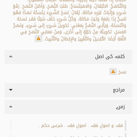
وَالتَّنَاسُخُ: الانْتِقَالُ، وَالاسْتِنْسَاخُ: طَلَبُ النَّسْخِ، وَأَصْلُ النَّسْخِ: رَفْعُ
شَيْءٍ وَإِثْبَاتُ غَيْرِهِ مَكَانَهُ، يُقَالُ: نَسَخَ الشَّيْءَ يَنْسَخُهُ نَسْخًا فَهُوَ
نَاسِخٌ إِذَا رَفَعَهُ وَثَبَتَ مَكَانَهُ، وَكُلُّ شَيْءٍ خَلَفَ شَيْئًا فَقَدِ نَسَخَهُ
وَانْتَسَخَهُ، وَيَأْتِي النَّسْخُ بِمَعْنَى: تَحْوِيلُ شَيْءٍ إِلَى شَيْءٍ، وَنَسْخُ
العَسَلِ: تَحْوِيلُهُ مِنْ خَلِيَّةٍ إِلَى أُخْرَى، وَمِنْ مَعَانِي النَّسْخِ فِي
اللُّغَةِ أَيْضًا: التَّبْدِيلُ والتَّغْيِيرُ والإِبْطَالُ والتَّثْبِيتُ.
کلمہ کی اصل
نسخ
مراجع
زمرے
فقہ و اصولِ فقہ
اصولِ فقہ
شرعی حکم
.
.
.