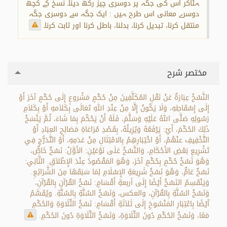
ہٹاکر اس کی جگہ پر دوسری چیز رکھ دینا۔ نسخ کے کچھ
دوسرے معانی اس طرح ہیں : ایک جگہ سے دوسری جگہ
منتقل کرنا، تبدیل کرنا، بدلنا، باطل کرنا اور ثابت کرنا۔
مختصر شرح
النَّسْخُ عِبَارَةٌ عَنْ نَقْلِ المُكَلَّفِينَ مِنْ حُكْمٍ مَشْروعٍ إِلَى حُكْمٍ آخَرَ أَوْ
إِلَى إِسْقَاطِهِ، وَلَا يَكُونُ إِلَّا مِنْ عِنْدِ اللهِ تَعَالَى بِكَلاَمهِ أَوْ بِكَلاَمِ
رَسُولِهِ صَلَّى اللهُ عَلَيْهِ وَسَلَّمَ، فَلَهُ أَنْ يَحْكُمَ بِمَا شَاءَ، ثُمَّ يَنْسَخُ
ذَلِكَ الحُكْمَ، أَيْ: يَرْفَعُهُ وَيُزِيلُهُ، بِقَصْدِ مُرَاعَاةِ مَصَالِحِ العِبَادِ أَوْ
التَّخْفِيفِ عنْهُمْ، أَوْ اخْتِبَارِهِمْ بِالامْتِثَالِ مِنْ عَدَمِهِ، أَوْ التَّدَرُّجِ فِي
تَشْرِيعِ بَعْضِ الأَحْكَامِ، وَالنَّسْخُ عَلَى نَوْعَيْنِ: الأَوَّلُ: نَسْخٌ خَاصٌّ،
وَهُوَ نَسْخُ حُكْمٍ بِحُكْمٍ آخَرَ، وَهُوَ المَقْصُودُ عِنْدَ الإِطْلاَقِ. الثَّانِي:
نَسْخٌ عَامٌّ، وَهُوَ نَسْخُ شَرِيعَةِ الإِسْلَامِ لِمَا سَبَقَهَا مِنَ الشَّرَائِعِ.
وَيَنْقَسِمُ النَسْخُ أَيْضًا إِلَى أربعةِ أَقْسَامٍ: نَسْخُ القُرْآنِ بِالقُرْآنِ،
وَنَسْخُ السُنَّةِ بِالقُرْآنِ، والعكس، وَنَسْخُ السُنَّةِ بِالسُنَّةِ. ويُقَسَّمُ
َأيْضًا بِاعْتِبَارِ المَنْسُوخِ إِلَى ثَلاَثَةِ أَقْسَامٍ: نَسْخُ التِّلَاوَةِ وَالحُكْمِ
مَعًا، وَنَسْخُ الحُكْمِ دُونَ التِّلَاوَةِ، وَنَسْخُ التِّلَاوَةِ دُونَ الحُكْمِ.