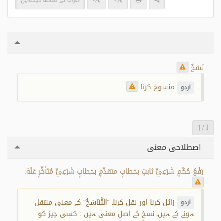
+
-
اعراب کے ساتھ دیکھیں
نَسْخٌ
منسوخ کرنا
اردو
/
اصطلاحی معنی
رَفْعُ حُكْمٍ شَرْعِيٍّ ثابتٍ بخطابٍ متقدِّمٍ بخطابٍ شَرْعِيٍّ مُتَأَخِّرٍ عَنْهُ.
زائل کرنا اور نقل کرنا۔ "التَّنَاسُخُ" کے معنی منتقل
اردو
ہونے کے ہیں۔ نسخ کے اصل معنی ہیں : کسی چیز کو