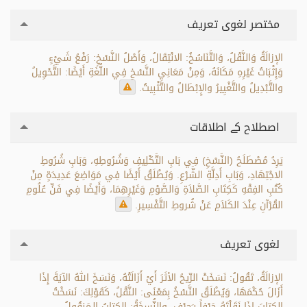
مختصر لغوی تعریف
الإزالَةُ وَالنَّقْلُ، وَالتَّنَاسُخُ: الانْتِقَالُ، وَأَصْلُ النَّسْخِ: رَفْعُ شَيْءٍ
وَإِثْبَاتُ غَيْرِهِ مَكَانَهُ، وَمِنْ مَعَانِي النَّسْخِ فِي اللُّغَةِ أَيْضًا: التَّحْوِيلُ
والتَّبْدِيلُ والتَّغْيِيرُ والإِبْطَالُ والتَّثْبِيتُ.
اصطلاح کے اطلاقات
يَرِدُ مُصْطَلَحُ (النَّسْخِ) فِي بَابِ التَّكْلِيفِ وَشُرُوطِهِ، وَبَابِ شُرُوطِ
الاجْتِهَادِ، وَبَابِ أَدِلَّةِ الشَّرْعِ. وَيُطْلَقُ أَيْضًا فِي مَوَاضِعَ عَدِيدَةٍ مِنْ
كُتُبِ الفِقْهِ كَكِتَابِ الصَّلاَةِ وَالصَّوْمِ وَغَيْرِهِمَا، وَأَيْضًا فِي فَنِّ عُلُومِ
القُرْآنِ عِنْدَ الكَلاَمِ عَنْ شُروطِ التَّفْسِيرِ.
لغوی تعریف
الإزالَةُ، تَقُولُ: نَسَخَتْ الرِّيحُ الأثَرَ أَيْ أَزَالَتْهُ، وَنَسَخَ اللهُ الآيَةَ إِذَا
أَزَالَ حُكْمَهَا، وَيُطْلَقُ النَّسْخُ بِمَعْنَى: النَّقْلُ، كَقَوْلِكَ: نَسَخْتُ
الكِتابَ إِذَا نَقَلْتَهُ حَرْفاً بِـَحرْفٍ، والنُّسخَةُ: الكِتابُ الـمَنقُولُ،