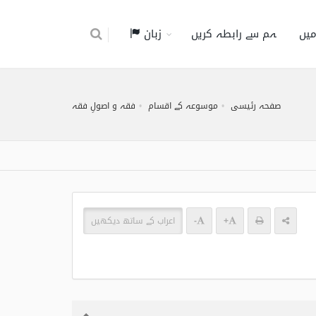
میں
ہم سے رابطہ کریں
زبان
صفحہ رئیسی
موسوعہ کے اقسام
فقہ و اصولِ فقہ
+
-
اعراب کے ساتھ دیکھیں