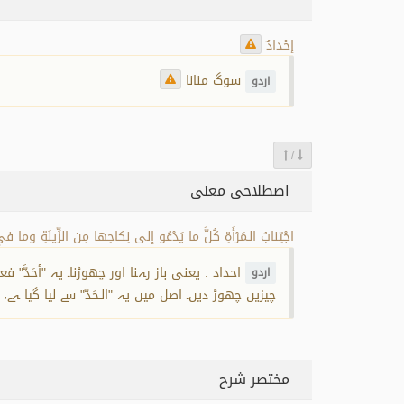
إحْدادٌ
سوگ منانا
اردو
/
اصطلاحی معنی
اجْتِنابُ الـمَرْأَةِ كُلَّ ما يَدْعُو إلى نِكاحِها مِن الزِّينَةِ وما 
احداد : یعنی باز رہنا اور چھوڑنا۔ یہ "أحَدَّ" 
اردو
چیزیں چھوڑ دیں۔ اصل میں یہ "الـحَدّ" سے لیا گیا ہے
مختصر شرح