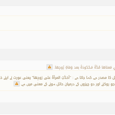
في مَعناها مُدَّةً مَـحْدُودَةً بعد وَفاةِ زَوجِها.
فعل کا مصدر ہے۔ کہا جاتا ہے : ’’أحَدَّتِ المرأۃُ علی زوجِھا" یعنی عورت نے ا
، جو روکنے اور دو چيزوں کے درمیان حائل ہونے کے معنی میں ہے۔