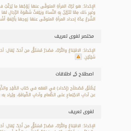
الإِحْدادُ: هو تَرْكُ المَرأةِ المتوفَّى عنها زَوْجُها ما يُرَغِّبُ في ا
وغيرِ ذلك مِمّا تَتَزَيَّنُ بِهِ النِّساءُ ويَبْعَثُ شَهْوَةَ الرِّجال
الشَّرعُ عِدَّة إحداد المرأةِ المتوفّى عنها زوجها بأَرْبَعَةِ أَشْهُرٍ وع
مختصر لغوی تعریف
الإحْدادُ: الامْتِناعُ والتَّرْكُ، مَصْدَرٌ مُشتَقٌّ من أَحَدّ، يُقال: أحَدّ
شَيْئَيْنِ.
اصطلاح کے اطلاقات
يُطْلَقُ مُصْطلَح (إِحْداد) في الفقه في كتاب الصَّيْدِ والذَّبائِ
عن آدابِ الاجْتِماعِ على الطَّعامِ وآدابِ الضِّيافَةِ، ويُراد به: التَّ
لغوی تعریف
الإحْدادُ: الامْتِناعُ والتَّرْكُ، مَصْدَرٌ مُشتَقٌّ من أَحَدّ، يُقال: أحَد