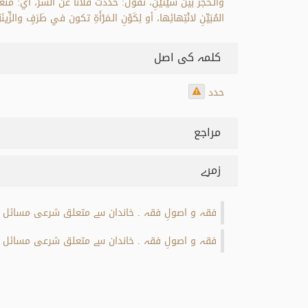
والـحَجْزُ بين شَيْئَيْنِ، تَقول: حَدَدْتُ فُلاناً عن الشَّرِّ، أي: مَن
المُبَيِّنِ لانْتِهائِها، أو لِكَوْنِ الـمَرْأَةِ تكون في طَرَفٍ والزِّي
کلمہ کی اصل
حدد
مراجع
زمرے
فقہ و اصولِ فقہ
خاندان سے متعلق شرعی مسائل
.
فقہ و اصولِ فقہ
خاندان سے متعلق شرعی مسائل
.