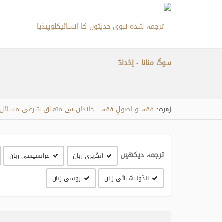
سوگ منانا - إحْدادٌ
زمره:
فقہ و اصولِ فقہ
خاندان سے متعلق شرعی مسائل
.
ترجمہ دیکھیں
انگریزی زبان
فرانسیسی زبان
انڈونیشیائی زبان
روسی زبان