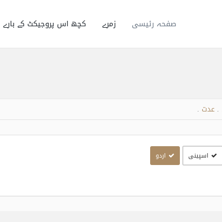
صفحہ رئیسی
زمرے
کچھ اس پروجیکٹ کے بارے 
عدت
.
.
اسپینی
اردو