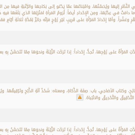
لنَّظَرِ إليها ويُحَسِّنُها، وامْتِناعُها عمّا يَدْعُو إلى نِكاحِها والرَّغْبَةِ فيها مِن الزِّيْن
ِ لها ما دامَتْ في عِدَّتِها، ومِن الإِحْدادِ أيضاً: لُزومُ المَرأةِ لمَنْزِلِها الذي بَلَغَها في
َشْراً. وأمّا إِحْدادُ المَرْأَةِ على قَرِيبٍ غَيْرِ زَوْجٍ فإنّه جائِزٌ لِمُدَّةِ ثَلاثَةِ أيّامٍ ف
َتِ المَرْأَةُ على زَوْجِها، تُحِدُّ، إِحْداداً: إذا تَرَكَت الزِّيْنَةَ ونحوَها مِمّا تَتَحَسَّنُ بِهِ 
حِ، وكتاب الأضاحِي، باب: صِفَة الذَّكاةِ، ومعناه: شَحْذُ آلَةِ الذَّبْحِ وتَرْقِيقُها. 
دْقِيقُ والتَّحْدِيقُ والانْتِباهُ.
َّتِ المَرْأَةُ على زَوْجِها، تُحِدُّ، إِحْداداً: إذا تَرَكَت الزِّيْنَةَ ونحوَها مِمّا تَتَحَسَّنُ بِه