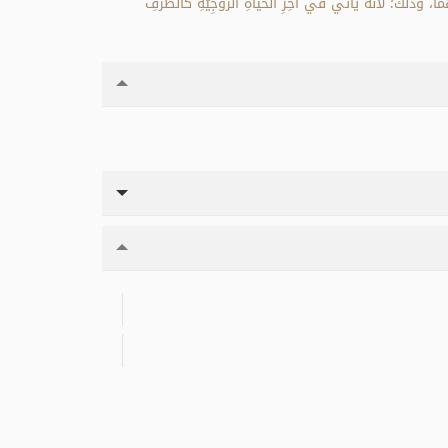
ما، وذلك؛ لأنّهُ يأتي في آخِرِ الحَياةِ الزَّوْجِيَّةِ كالطَّرَفِ