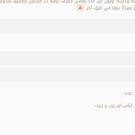
َعْتُهُ وحَجَزْتُهُ. وقِيل: مِن الحَدِّ بِمعنى الطَّرَف، ومِنه حَدُّ السِّكِّينِ والسَّيْفِ ونحوه
نَةِ بَعِيدَةٌ عنها في طَرَفٍ آخَرَ.
عدت
.
.
لباس اور زیب و زینت
.
.