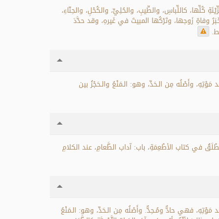
َةِ كُلِّها، كاللِّباسِ، والطِّيبِ، والحُلِيِّ، والكُحْلِ، والحِنّاءِ،
هِ خَبَرُ وفاةِ زَوجها، وتَرْكُها المبيتَ في غَيرهِ، وقد حدَّدَ
قط.
بعد مَوْتِهِ، وأَصْلُه مِن الـحَدِّ، وهو: الـمَنْعُ والـحَجْزُ بين
ويُطْلَقُ في كتاب الأطْعِمَةِ، باب: آداب الطَّعامِ، عند الكلامِ
ِ بعد مَوْتِهِ، فهي حادٌّ ومُـحِدٌّ. وأَصْلُه مِن الـحَدِّ، وهو: الـمَنْعُ