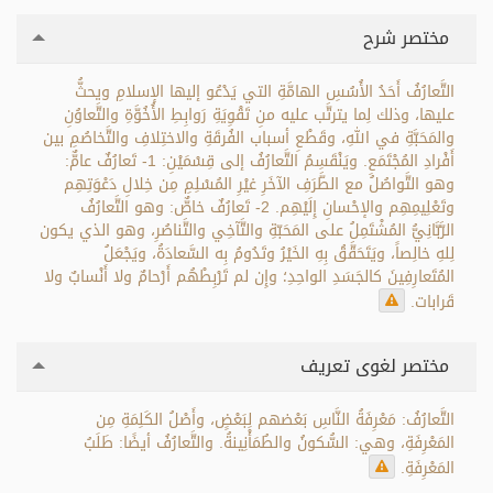
مختصر شرح
التَّعارُفُ أَحَدُ الأُسُسِ الهامَّةِ التي يَدْعُو إليها الإسلامِ ويحثُّ
عليها، وذلك لِما يترتَّب عليه منِ تَقْوِيَةِ رَوابِطِ الأُخُوَّةِ والتَّعاوُنِ
والمَحَبَّةِ في اللهِ، وقَطْعِ أسباب الفُرقَةِ والاختِلافِ والتَّخاصُمِ بين
أَفْرادِ المُجْتَمَعِ. ويَنْقَسِمُ التَّعارُفُ إلى قِسْمَيْنِ: 1- تَعارُفٌ عامٌّ:
وهو التَّواصُلُ مع الطَّرَفِ الآخَرِ غيْرِ المُسْلِمِ مِن خِلالِ دَعْوَتِهِم
وتَعْلِيمِهِم والإحْسانِ إِلَيْهِم. 2- تَعارُفٌ خاصٌّ: وهو التَّعارُفُ
الرَّبَّانِيُّ المُشْتَمِلُ على المَحَبّةِ والتَّآخِي والتَّناصُرِ، وهو الذي يكون
لِلهِ خالِصاً، ويَتَحَقَّقُ بِهِ الخَيْرُ وتَدُومُ بِه السَّعادَةُ، ويَجْعَلُ
المُتَعارِفِينَ كالجَسَدِ الواحِدِ؛ وإِن لم تَرْبِطْهُم أَرْحامٌ ولا أَنْسابٌ ولا
قَرابات.
مختصر لغوی تعریف
التَّعارُفُ: مَعْرِفَةُ النَّاسِ بَعْضهم لِبَعْضٍ، وأَصْلُ الكَلِمَةِ مِن
المَعْرِفَةِ، وهي: السُّكونُ والطُمَأْنِينةُ. والتَّعارُفُ أيضًا: طَلَبُ
المَعْرِفَةِ.