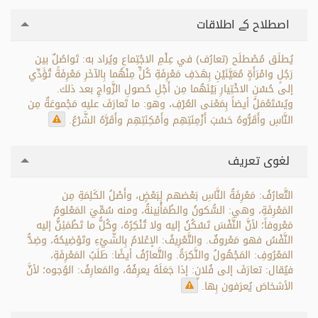
اصطلاح کے اطلاقات
يُطلَق مُصْطلَح (تعارُف) في عِلْمِ الاجْتِماعِ ويُراد به: تَواصُلٌ بين
رَجُلٍ وامْرَأَةٍ مُعَيَّنَيْنِ بِهَدَفِ مَعْرِفَةِ كُلٍّ مِنْهُما بِالآخَرِ مَعْرِفَةً تُؤَدِّي
إلى حُسْنِ الاخْتِيارِ بَيْنَهُما مِن أَجْلِ حُصولِ الزَّواجِ بعد ذلك.
ويُسْتَعْمَلُ أيضاً بِمَعْنى العُرْفِ، وهو: ما تَعارَفَ عليه مَجْموعَةٌ مِن
النَّاسِ وأَقَرُّوهُ حَسْبَ أَزْمِنَتِهِم وأَمْكِنَتِهِم وأَقَرَّهُ الشَّرْعُ.
لغوی تعریف
التَّعارُفُ: مَعْرِفَةُ النَّاسِ بَعْضهم لِبَعْضٍ، وأَصْلُ الكَلِمَةِ مِن
المَعْرِفَةِ، وهي: السُّكونُ والطُمَأْنِينةُ، ومنه سُمِّيَ المَعْلومُ
مَعْروفاً؛ لأنَّ النَّفْسَ تَسْكُنُ إليه ولا تُنْكِرُهُ، وكُلُّ ما تَطْمَئِنُّ إليه
النَّفْسُ فهو مَعْروفٌ. والتَّعْرِيفُ: الإعْلامُ بِالشَّيْءِ وتَوْضِيحُهُ، وضِدُّ
المَعْرُوفِ: المَجْهُولُ والنَّكِرَةُ. والتَّعارُفُ أيضًا: طَلَبُ المَعْرِفَةِ،
فيُقال: تعارَفَ إلى فُلانٍ: إذا جَعَلَهُ يعرِفُهُ، والمَعارِفُ: الوُجوه؛ لأنَّ
الأشخاصَ يُعرَفون بِها.