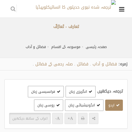
تعارف - تَعارُفٌ
صفحہ رئیسی
موسوعہ کے اقسام
فضائل و آداب
زمره:
فضائل و آداب
فضائل
صلہ رحمی کے فضائل
.
.
.
ترجمہ دیکھیں
انگریزی زبان
فرانسیسی زبان
اردو
انڈونیشیائی زبان
روسی زبان
+
-
اعراب کے ساتھ دیکھیں