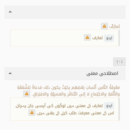
تَعارُفٌ
تعارف
اردو
/
اصطلاحی معنی
مَعْرِفَةُ النَّاسِ أَنْسابَ بَعْضِهِم بِحَيْثُ يكون ذلك مَدعاةً لِلشَّفَقَةِ
والأُلْفةِ والاجْتِماعِ لا إلى التّنافُرِ والعَصبِيَّةِ والافتِراقِ.
تعارف کے معنی ہیں لوگوں کی آپسی جان پہچان۔
اردو
اس کے معنی معرفت طلب کرنے کے بھی ہیں۔