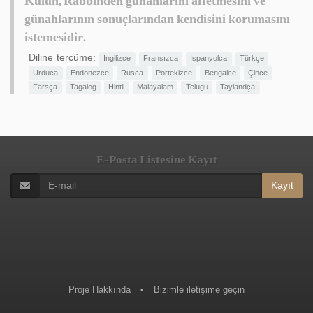
Kulun, Rabbinden günahlarını affetmesini ve
günahlarının sonuçlarından kendisini korumasını
istemesidir.
Diline tercüme:
İngilizce
Fransızca
İspanyolca
Türkçe
Urduca
Endonezce
Rusca
Portekizce
Bengalce
Çince
Farsça
Tagalog
Hintli
Malayalam
Telugu
Taylandça
E-Posta Listesine Kayıt
Kayıt
Proje Hakkında
•
Bizimle iletişime geçin