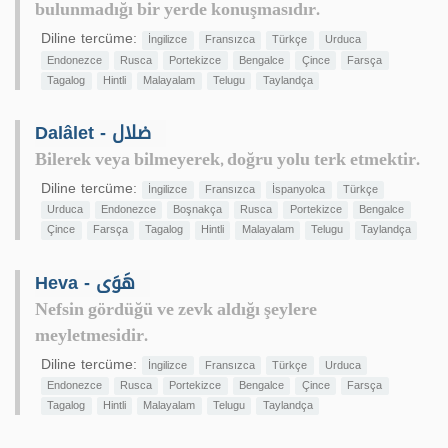
bulunmadığı bir yerde konuşmasıdır.
Diline tercüme:
İngilizce
Fransızca
Türkçe
Urduca
Endonezce
Rusca
Portekizce
Bengalce
Çince
Farsça
Tagalog
Hintli
Malayalam
Telugu
Taylandça
Dalâlet - ضلال
Bilerek veya bilmeyerek, doğru yolu terk etmektir.
Diline tercüme:
İngilizce
Fransızca
İspanyolca
Türkçe
Urduca
Endonezce
Boşnakça
Rusca
Portekizce
Bengalce
Çince
Farsça
Tagalog
Hintli
Malayalam
Telugu
Taylandça
Heva - هَوَى
Nefsin gördüğü ve zevk aldığı şeylere
meyletmesidir.
Diline tercüme:
İngilizce
Fransızca
Türkçe
Urduca
Endonezce
Rusca
Portekizce
Bengalce
Çince
Farsça
Tagalog
Hintli
Malayalam
Telugu
Taylandça