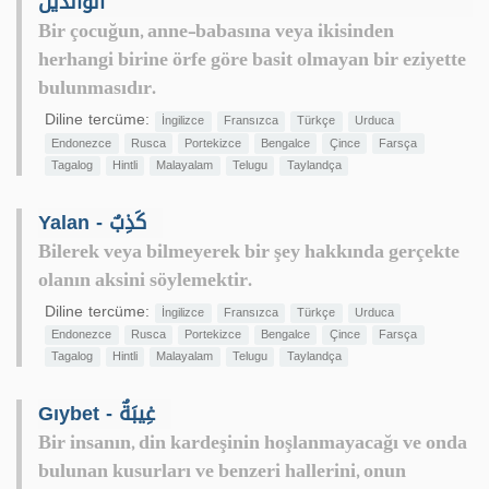
الوالدين
Bir çocuğun, anne-babasına veya ikisinden
herhangi birine örfe göre basit olmayan bir eziyette
bulunmasıdır.
Diline tercüme:
İngilizce
Fransızca
Türkçe
Urduca
Endonezce
Rusca
Portekizce
Bengalce
Çince
Farsça
Tagalog
Hintli
Malayalam
Telugu
Taylandça
Yalan - كَذِبٌ
Bilerek veya bilmeyerek bir şey hakkında gerçekte
olanın aksini söylemektir.
Diline tercüme:
İngilizce
Fransızca
Türkçe
Urduca
Endonezce
Rusca
Portekizce
Bengalce
Çince
Farsça
Tagalog
Hintli
Malayalam
Telugu
Taylandça
Gıybet - غِيبَةٌ
Bir insanın, din kardeşinin hoşlanmayacağı ve onda
bulunan kusurları ve benzeri hallerini, onun