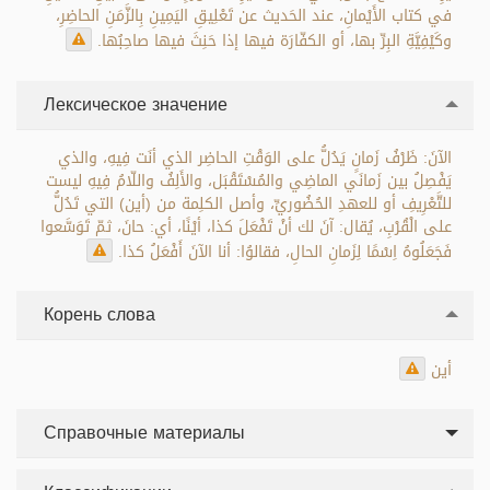
في كتاب الأَيْمانِ، عند الحَديث عن تَعْلِيقِ اليَمِينِ بِالزَّمَنِ الحاضِرِ،
وكَيْفِيَّةِ البِرِّ بها، أو الكفّارَة فيها إذا حَنِثَ فيها صاحِبُها.
Лексическое значение
الآنَ: ظَرْفُ زَمانٍ يَدُلُّ على الوَقْتِ الحاضِر الذي أنَت فِيهِ، والذي
يَفْصِلُ بين زَمانَي الماضِي والمُسْتَقْبَل، والأَلِفُ واللّامُ فِيهِ ليست
للتَّعْرِيفِ أو للعهدِ الحُضُوريِّ، وأصل الكلِمة من (أين) التي تَدُلُّ
على الْقُرْبِ، يُقال: آنَ لك أنْ تَفْعَلَ كذا، أيْنًا، أي: حانَ، ثمّ تَوَسَّعوا
فَجَعَلُوهُ اِسْمًا لِزَمانِ الحالِ، فقالوُا: أنا الآنَ أَفْعَلُ كذا.
Корень слова
أين
Справочные материалы