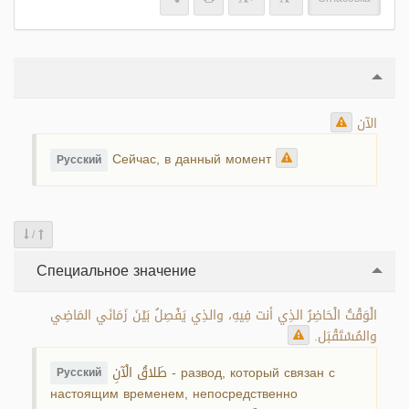
الآن
Сейчас, в данный момент
Русский
/
Специальное значение
الْوَقْتُ الْحَاضِرُ الذِي أنت فِيهِ، والذِي يَفْصِلُ بَيْنَ زَمَانَي المَاضِي
والمُسْتَقْبَل.
طَلاقُ الْآنِ - развод, который связан с
Русский
настоящим временем, непосредственно