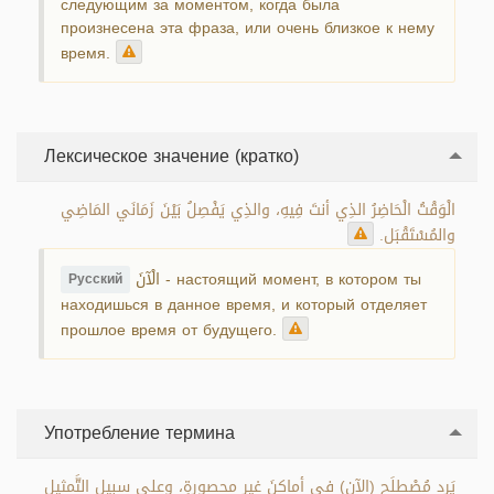
следующим за моментом, когда была
произнесена эта фраза, или очень близкое к нему
время.
Лексическое значение (кратко)
الْوَقْتُ الْحَاضِرُ الذِي أنتَ فِيهِ، والذِي يَفْصِلُ بَيْنَ زَمَانَي المَاضِي
والمُسْتَقْبَل.
الْآنَ - настоящий момент, в котором ты
Русский
находишься в данное время, и который отделяет
прошлое время от будущего.
Употребление термина
يَرِد مُصْطلَح (الآن) في أماكنَ غيرِ محصورةٍ، وعلى سبيلِ التَّمثيلِ