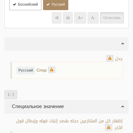
Боснийский
Русский
+
-
Огласовка
جدل
Спор
Русский
/
Специальное значение
إظهار كل من المتنازعين حجته بقصد إثبات قوله وإبطال قول
الآخر.