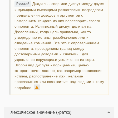
Джадаль - спор или диспут между двумя
Русский
индивидами имеющими разногласия. посредсвом
предъявления доводов и аргументов с
намерением каждого из них переспорить своего
оппонента. Религиозный диспут делится на:
Дозволенный, когда цель правильна, как то
утверждение истины, разоблачение лжи и
отведение сомнений. Все это с опровержением
оппонента, проведением границ между
достоверными доводами и слабыми., для
укрепления верующих,и увеличения их веры.
Второй вид диспута - порицаемый, целью
которого нечто ложное, как например оставление
истины, распостранение лжи, желание
прославиться или возвыситься над людьми и тому
подобное.
Лексическое значение (кратко)