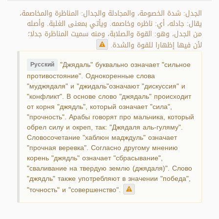
الجدل: شدة الخصومة، والمجادلة والجدال: المناظرة والمخاصمة،
يقال: جادله، أي: ناظره وخاصمه. ويأتي بمعنى الغلبة. وأصله
من الجدل، وهو: القوة والصلابة، ومنه سميت المناظرة جدلا؛
لأن فيها إظهارا للقوة والشدة.
"Джядаль" буквально означает "сильное
Русский
противостояние". Однокоренные слова
"муджядаля" и "джидаль"означают "дискуссия" и
"конфликт". В основе слово "джядаль" происходит
от корня "джядль", который означает "сила",
"прочность". Арабы говорят про мальчика, который
обрел силу и окреп, так: "Джядаля аль-гуляму".
Словосочетание "хаблюн мадждуль" означает
"прочная веревка". Согласно другому мнению
корень "джядль" означает "сбрасывание",
"сваливание на твердую землю (джядаля)". Слово
"джядль" также употребляют в значении "победа",
"точность" и "совершенство".