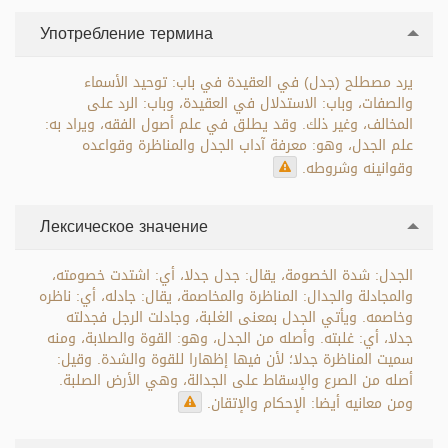
Употребление термина
يرد مصطلح (جدل) في العقيدة في باب: توحيد الأسماء
والصفات، وباب: الاستدلال في العقيدة، وباب: الرد على
المخالف، وغير ذلك. وقد يطلق في علم أصول الفقه، ويراد به:
علم الجدل، وهو: معرفة آداب الجدل والمناظرة وقواعده
وقوانينه وشروطه.
Лексическое значение
الجدل: شدة الخصومة، يقال: جدل جدلا، أي: اشتدت خصومته،
والمجادلة والجدال: المناظرة والمخاصمة، يقال: جادله، أي: ناظره
وخاصمه. ويأتي الجدل بمعنى الغلبة، وجادلت الرجل فجدلته
جدلا، أي: غلبته. وأصله من الجدل، وهو: القوة والصلابة، ومنه
سميت المناظرة جدلا؛ لأن فيها إظهارا للقوة والشدة. وقيل:
أصله من الصرع والإسقاط على الجدالة، وهي الأرض الصلبة.
ومن معانيه أيضا: الإحكام والإتقان.