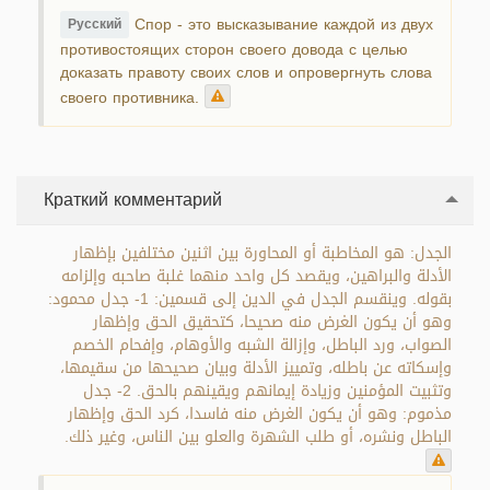
Спор - это высказывание каждой из двух
Русский
противостоящих сторон своего довода с целью
доказать правоту своих слов и опровергнуть слова
своего противника.
Краткий комментарий
الجدل: هو المخاطبة أو المحاورة بين اثنين مختلفين بإظهار
الأدلة والبراهين، ويقصد كل واحد منهما غلبة صاحبه وإلزامه
بقوله. وينقسم الجدل في الدين إلى قسمين: 1- جدل محمود:
وهو أن يكون الغرض منه صحيحا، كتحقيق الحق وإظهار
الصواب، ورد الباطل، وإزالة الشبه والأوهام، وإفحام الخصم
وإسكاته عن باطله، وتمييز الأدلة وبيان صحيحها من سقيمها،
وتثبيت المؤمنين وزيادة إيمانهم ويقينهم بالحق. 2- جدل
مذموم: وهو أن يكون الغرض منه فاسدا، كرد الحق وإظهار
الباطل ونشره، أو طلب الشهرة والعلو بين الناس، وغير ذلك.