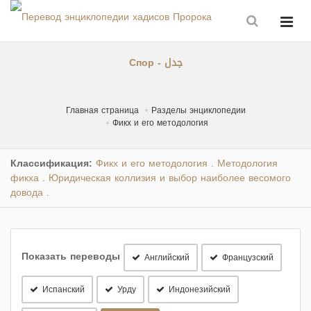
Спор - جدل
Главная страница
Разделы энциклопедии
Фикх и его методология
Классификация:
Фикх и его методология
Методология
.
фикха
Юридическая коллизия и выбор наиболее весомого
.
довода
.
Показать переводы
Английский
Французский
Испанский
Урду
Индонезийский