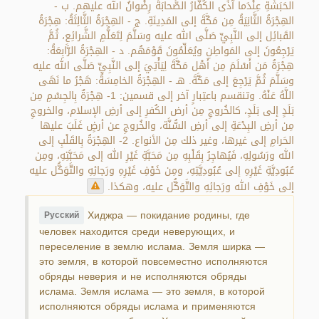
الحَبَشَةِ عِنْدَما آذَى الكُفَّارُ الصَّحابَةَ رِضْوانُ الله عليهم. ب -
الهِجْرَةُ الثَّانِيَةُ مِن مَكَّةَ إلى المَدِينَةِ. ج - الهِجْرَةُ الثَّالِثَةُ: هِجْرَةُ
القَبائِل إلى النَّبِيِّ صَلَّى الله عليه وسَلَّمَ لِتَعَلُّمِ الشَّرائِعِ، ثُمَّ
يَرْجِعُونَ إلى المَواطِنِ ويُعَلِّمُونَ قَوْمَهُم. د - الهِجْرَةُ الرَّابِعَةُ:
هِجْرَةُ مَن أَسْلَمَ مِن أَهْل مَكَّةَ لِيَأْتِيَ إلى النَّبِيِّ صَلَّى الله عليه
وسَلَّمَ ثُمَّ يَرْجِعَ إلى مَكَّةَ. هـ - الهِجْرَةُ الخامِسَةُ: هَجْرُ ما نَهَى
اللَّهُ عَنْهُ. وتنقسم باعتِبارٍ آخر إلى قسمين: 1- هِجْرَةٌ بِالجِسْمِ مِن
بَلَدٍ إلى بَلَدٍ، كالخُروجِ مِن أرض الكُفرِ إلى أرضِ الإسلام، والخروجِ
مِن أرضِ البِدْعَةِ إلى أرضِ السُّنَّة، والخُروجِ عن أرضٍ غَلَبَ عليها
الحَرامِ إلى غيرها، وغير ذلك مِن الأنواع. 2- الهِجْرَةُ بِالقَلْبِ إلى
الله ورَسُولِهِ، فَيُهاجِرُ بِقَلْبِهِ مِن مَحَبَّةِ غَيْرِ الله إلى مَحَبَّتِهِ، ومِن
عُبُودِيَّةِ غَيْرِهِ إلى عُبُودِيَّتِهِ، ومِن خَوْفِ غَيْرِهِ ورَجائِهِ والتَّوَكُّل عليه
إلى خَوْفِ الله ورَجائِهِ والتَّوَكُّل عليه، وهكذا.
Хиджра — покидание родины, где
Русский
человек находится среди неверующих, и
переселение в землю ислама. Земля ширка —
это земля, в которой повсеместно исполняются
обряды неверия и не исполняются обряды
ислама. Земля ислама — это земля, в которой
исполняются обряды ислама и применяются