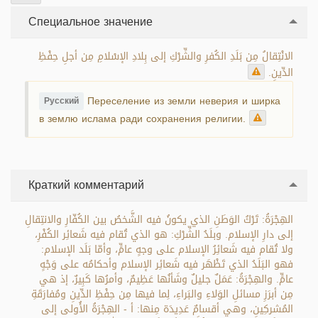
Специальное значение
الانْتِقالُ مِن بَلَدِ الكُفرِ والشِّرْكِ إلى بِلادِ الإسْلامِ مِن أجلِ حِفْظِ
الدِّينِ.
Переселение из земли неверия и ширка
Русский
в землю ислама ради сохранения религии.
Краткий комментарий
الهِجْرَةُ: تَرْكُ الوَطَنِ الذي يكونُ فيه الشَّخصُ بين الكُفّارِ والانتِقالِ
إلى دارِ الإسلام. وبلَدُ الشِّرْكِ: هو الذي تُقام فيه شَعائِر الكُفْرِ،
ولا تُقام فيه شَعائِرُ الإسلام على وجهٍ عامٍّ، وأمّا بَلَد الإسلام:
فهو البَلَدُ الذي تَظْهَر فيه شَعائِر الإسلام وأحكامُه على وَجْهٍ
عامٍّ. والهِجْرَةُ: عَمَلٌ جليلٌ وشَأنُها عَظِيمٌ، وأمرُها كَبِيرٌ، إذ هي
مِن أبرَزِ مسائلِ الوَلاءِ والبَراءِ، لِما فيها مِن حِفْظِ الدِّينِ ومُفارَقَةِ
المُشركِينِ، وهي أقسامٌ عَدِيدَة مِنها: أ - الهِجْرَةُ الأُولى إلى