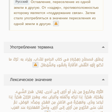
Оставление, переселение из одной
Русский
земли в другую. От «хаджр», противоположностью
которому является «поддержание связи». Затем
стало употребляться в значении переселения из
одной земли в другую.
Употребление термина
يُطلَق مُصطلَح (هِجْرَة) في كتاب الجامع للآداب، ويُراد به: تَرْكُ ما
تَدْعُو إِلَيْهِ النَّفْسُ الأَمَّارَةُ بِالسُّوءِ والشَّيْطانُ.
Лексическое значение
التَّرْكُ والخُروجُ مِن بَلَدٍ أو أَرْضٍ إلى أخرى، يُقال: هَجَرَ الشَّيءَ،
يَهْجُرُهُ، هَجْرَاً: إذا تَرَكَه وأَغْفَله وأعْرَضَ عنه، وهَجَرَ الرَّجُلُ هَجْرَاً: إذا
تَباعَدَ ونأى، والهِجْرَةُ في الأصْلِ مِن الهَجْرِ، وضِدُّه: الوَصْل، ثمَّ
غَلَبَ على الخُرُوج مِن أَرْضٍ إلى أَرْضٍ، وأصلُ المُهاجَرَة عند العَرَب: