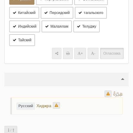
Китайский
Персидский
тагальского
Индийский
Малаялам
Телуджу
Тайский
+
-
Огласовка
هِجْرَةٌ
Хиджра
Русский
/