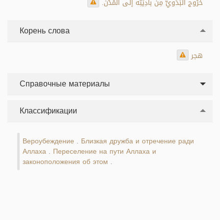
خُرُوج البَدَويِّ مِن بادِيَتِه إلى المُدُن.
Корень слова
هجر
Справочные материалы
Классификации
Вероубеждение
Близкая дружба и отречение ради
.
Аллаха
Переселение на пути Аллаха и
.
законоположения об этом
.