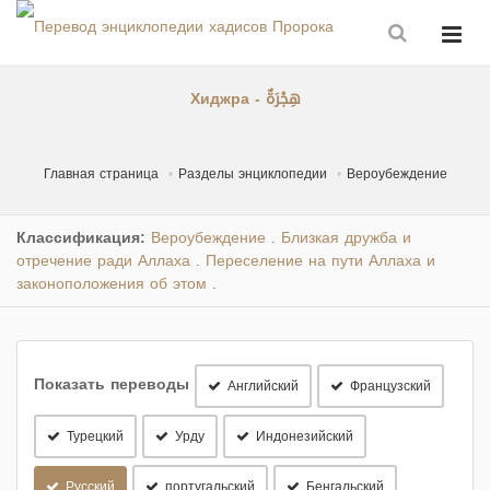
Хиджра - هِجْرَةٌ
Главная страница
Разделы энциклопедии
Вероубеждение
Классификация:
Вероубеждение
Близкая дружба и
.
отречение ради Аллаха
Переселение на пути Аллаха и
.
законоположения об этом
.
Показать переводы
Английский
Французский
Турецкий
Урду
Индонезийский
Русский
португальский
Бенгальский