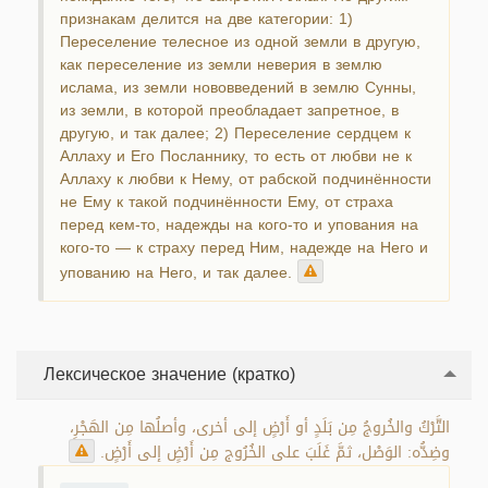
признакам делится на две категории: 1)
Переселение телесное из одной земли в другую,
как переселение из земли неверия в землю
ислама, из земли нововведений в землю Сунны,
из земли, в которой преобладает запретное, в
другую, и так далее; 2) Переселение сердцем к
Аллаху и Его Посланнику, то есть от любви не к
Аллаху к любви к Нему, от рабской подчинённости
не Ему к такой подчинённости Ему, от страха
перед кем-то, надежды на кого-то и упования на
кого-то — к страху перед Ним, надежде на Него и
упованию на Него, и так далее.
Лексическое значение (кратко)
التَّرْكُ والخُروجُ مِن بَلَدٍ أو أَرْضٍ إلى أخرى، وأصلُها مِن الهَجْرِ،
وضِدُّه: الوَصْل، ثمَّ غَلَبَ على الخُرُوج مِن أَرْضٍ إلى أَرْضٍ.