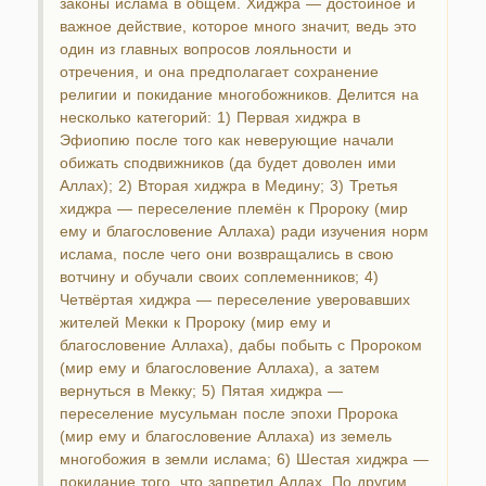
законы ислама в общем. Хиджра — достойное и
важное действие, которое много значит, ведь это
один из главных вопросов лояльности и
отречения, и она предполагает сохранение
религии и покидание многобожников. Делится на
несколько категорий: 1) Первая хиджра в
Эфиопию после того как неверующие начали
обижать сподвижников (да будет доволен ими
Аллах); 2) Вторая хиджра в Медину; 3) Третья
хиджра — переселение племён к Пророку (мир
ему и благословение Аллаха) ради изучения норм
ислама, после чего они возвращались в свою
вотчину и обучали своих соплеменников; 4)
Четвёртая хиджра — переселение уверовавших
жителей Мекки к Пророку (мир ему и
благословение Аллаха), дабы побыть с Пророком
(мир ему и благословение Аллаха), а затем
вернуться в Мекку; 5) Пятая хиджра —
переселение мусульман после эпохи Пророка
(мир ему и благословение Аллаха) из земель
многобожия в земли ислама; 6) Шестая хиджра —
покидание того, что запретил Аллах. По другим