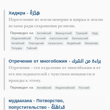
Хиджра - هِجْرَةٌ
Переселение из земли неверия и ширка в землю
ислама ради сохранения религии.
Переведен на:
Английский
Французский
Турецкий
Урду
Индонезийский
Русский
португальский
Бенгальский
Китайский
Персидский
тагальского
Индийский
Малаялам
Телуджу
Тайский
Отречение от многобожия - براءة من الشرك
Отречение - это отдаление от многобожия и от
его последователей с чувством ненависти и
вражды к этому.
Переведен на:
Английский
Индонезийский
Русский
мудаахана - Потворство,
попустительство - مُداهَنَةٌ