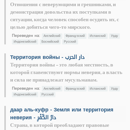
Отношения с неверующими и грешниками, и
демонстрация довольства их поступками в
ситуации, когда человек способен осудить их, с
целью добиться чего-то мирского.
Переведен на:
Английский
Французский
Испанский
Урду
Индонезийский
Боснийский
Русский
Территория войны - دار الحرب
Территория войны - это любая местность, в
которой главенствуют нормы неверия, а власть
и сила не принадлежат мусульманам.
Переведен на:
Английский
Французский
Испанский
Урду
Индонезийский
Русский
даар аль-куфр - Земля или территория
неверия - دارُ الكُفْرِ
Страна, в которой преобладают правовые