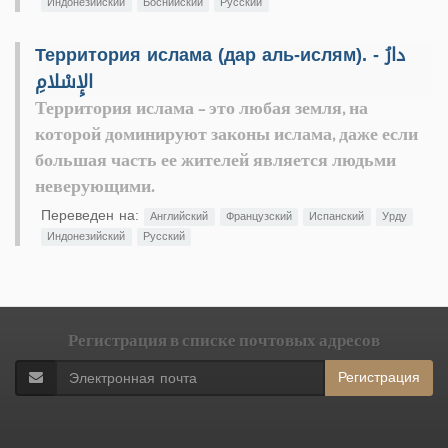
Индонезийский
Боснийский
Русский
Территория ислама (дар аль-ислям). - دارُ
الإِسْلامِ
Территория ислама - это любая земля, на
которой доминируют законы ислама, даже если
большая часть ее жителей является людьми
неверующими.
Переведен на:
Английский
Французский
Испанский
Урду
Индонезийский
Русский
Регистрация в списке почтовых адресов
Регистрация