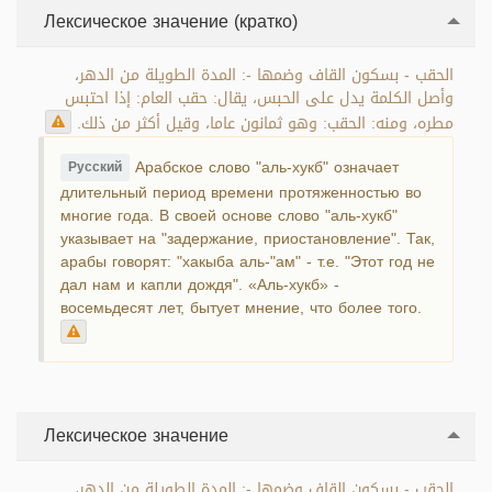
Лексическое значение (кратко)
الحقب - بسكون القاف وضمها -: المدة الطويلة من الدهر،
وأصل الكلمة يدل على الحبس، يقال: حقب العام: إذا احتبس
مطره، ومنه: الحقب: وهو ثمانون عاما، وقيل أكثر من ذلك.
Арабское слово "аль-хукб" означает
Русский
длительный период времени протяженностью во
многие года. В своей основе слово "аль-хукб"
указывает на "задержание, приостановление". Так,
арабы говорят: "хакыба аль-"ам" - т.е. "Этот год не
дал нам и капли дождя". «Аль-хукб» -
восемьдесят лет, бытует мнение, что более того.
Лексическое значение
الحقب - بسكون القاف وضمها -: المدة الطويلة من الدهر،