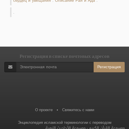
сердец и увещания
Описание Рая и Ада
.
.
.
Регистрация в списке почтовых адресов
Регистрация
О проекте
•
Свяжитесь с нами
Энциклопедия исламской терминологии с переводом
موسوعة الأحاديث النبوية
-
موسوعة القرآن الكريم