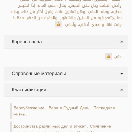
وأصل الكلمة يدل على الحبس، يقال: حقب العام: إذا احتبس
مطره، ومنه: الحقب: وهو ثمانون عاما، وقيل أكثر من ذلك، وذلك
لما يجتمع فيه من السنين والشهور. والحقبة من الدهر: مدة لا
وقت لها، والجمع: أحقاب، وأحقب.
Корень слова
حقب
Справочные материалы
Классификации
Вероубеждение
Вера в Судный День
Последняя
.
.
жизнь
.
Достоинства различных дел и этикет
Смягчение
.