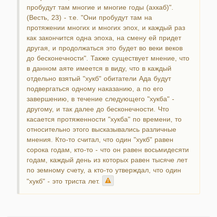
пробудут там многие и многие годы (ахкаб)".
(Весть, 23) - т.е. "Они пробудут там на
протяжении многих и многих эпох, и каждый раз
как закончится одна эпоха, на смену ей придет
другая, и продолжаться это будет во веки веков
до бесконечности". Также существует мнение, что
в данном аяте имеется в виду, что в каждый
отдельно взятый "хукб" обитатели Ада будут
подвергаться одному наказанию, а по его
завершению, в течение следующего "хукба" -
другому, и так далее до бесконечности. Что
касается протяженности "хукба" по времени, то
относительно этого высказывались различные
мнения. Кто-то считал, что один "хукб" равен
сорока годам, кто-то - что он равен восьмидесяти
годам, каждый день из которых равен тысяче лет
по земному счету, а кто-то утверждал, что один
"хукб" - это триста лет.