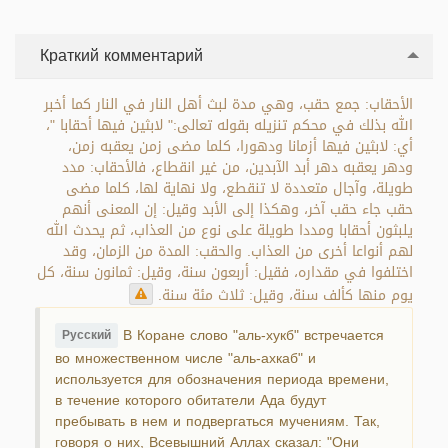
Краткий комментарий
الأحقاب: جمع حقب، وهي مدة لبث أهل النار في النار كما أخبر
الله بذلك في محكم تنزيله بقوله تعالى:" لابثين فيها أحقابا "،
أي: لابثين فيها أزمانا ودهورا، كلما مضى زمن يعقبه زمن،
ودهر يعقبه دهر أبد الآبدين، من غير انقطاع، فالأحقاب: مدد
طويلة، وآجال متعددة لا تنقطع، ولا نهاية لها، كلما مضى
حقب جاء حقب آخر، وهكذا إلى الأبد وقيل: إن المعنى أنهم
يلبثون أحقابا ومددا طويلة على نوع من العذاب، ثم يحدث الله
لهم أنواعا أخرى من العذاب. والحقب: المدة من الزمان، وقد
اختلفوا في مقداره، فقيل: أربعون سنة، وقيل: ثمانون سنة، كل
يوم منها كألف سنة، وقيل: ثلاث مئة سنة.
В Коране слово "аль-хукб" встречается
Русский
во множественном числе "аль-ахкаб" и
используется для обозначения периода времени,
в течение которого обитатели Ада будут
пребывать в нем и подвергаться мучениям. Так,
говоря о них, Всевышний Аллах сказал: "Они