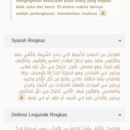
menginginkan keburukan pada orang yang engkau
tidak suka dan benci. Di antara makna lainnya
adalah pertengkaran, memberikan mudarat.
Syarah Ringkas
العُدْوان مِن الصِفاتِ الذَّمِيمَةِ التي جاءَت الشَّرِيعَةُ بِالنَّهْيِ عنها
والتَّرْهِيبِ مِنْها، وهو تَجاوُزُ المِقْدارِ المَأْمورِ بِالوُقُوفِ والانْتِهاءِ
إلَيْهِ شَرْعاً، وهو قِسْمانِ: الأول: عُدْوانٌ في حَقِّ اللهِ تعالى:
ويكون في المُباحاتِ، وهو مُجاوَزَةُ الحَدِّ إمّا بِالإِسْرافِ، وإمّا
بِالِامْتِناعِ مِنْها مُطْلَقاً، كالذي يَمْتَنِعُ مِن أَكْلِ اللَّحْمِ ونَحْوِهِ،
ويكون في العِباداتِ بِانْتِهاكِ المُحَرَّماتِ مِن الشِّرْكِ والبِدَعِ
والمَعاصِي، والوُقُوعِ فيها. الثَّاني: عُدْوانٌ في حَقِّ المَخْلوقِ،
ويكون بِالتَّعَدِّي عليه في نَفْسِهِ، أو مالِهِ، أو في عِرْضِهِ.
Definisi Linguistik Ringkas
العُدْوانُ: الظُّلْمُ، وأَصْلُ الكَلِمَةِ مِن التَّعَدِّي، وهو: مُجاوَزَةُ الحَدِّ.