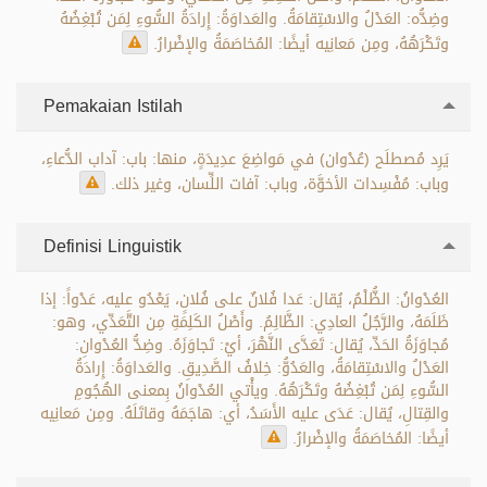
وضِدُّه: العَدْلُ والاسْتِقامَةُ. والعَداوَةُ: إِرادَةُ السُّوءِ لِمَن تُبْغِضُهُ
وتَكْرَهُهُ، ومِن مَعانِيه أيضًا: المُخاصَمَةُ والإضْرارُ.
Pemakaian Istilah
يَرِد مُصطلَح (عُدْوان) في مَواضِعَ عدِيدَةٍ، منها: باب: آداب الدُّعاءِ،
وباب: مُفْسِدات الأخوَّة، وباب: آفات اللِّسان، وغير ذلك.
Definisi Linguistik
العُدْوانُ: الظُّلْمُ، يُقال: عَدا فُلانٌ على فُلانٍ، يَعْدُو عليه، عَدْواً: إذا
ظَلَمَهُ، والرَّجُلُ العادِي: الظَّالِمُ. وأَصْلُ الكَلِمَةِ مِن التَّعَدِّي، وهو:
مُجاوَزَةُ الحَدِّ، يُقال: تَعَدَّى النَّهْرَ، أيْ: تَجاوَزَهُ. وضِدُّ العُدْوانِ:
العَدْلُ والاسْتِقامَةُ، والعَدُوُّ: خِلافُ الصَّدِيقِ. والعَداوَةُ: إِرادَةُ
السُّوءِ لِمَن تُبْغِضُهُ وتَكْرَهُهُ. ويأْتي العُدْوانُ بِمعنى الهُجُومِ
والقِتالِ، يُقال: عَدَى عليه الأَسَدُ، أي: هاجَمَهُ وقاتَلَهُ. ومِن مَعانِيه
أيضًا: المُخاصَمَةُ والإضْرارُ.