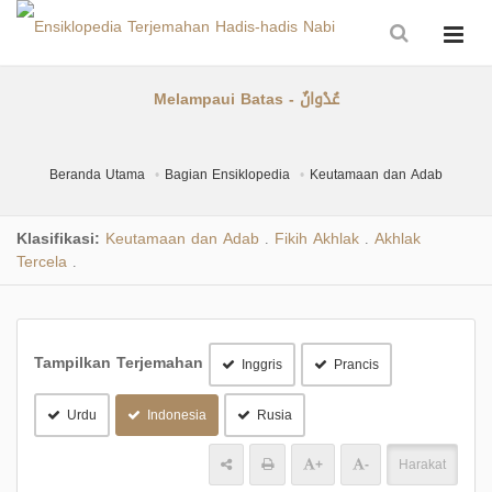
Melampaui Batas - عُدْوانٌ
Beranda Utama
Bagian Ensiklopedia
Keutamaan dan Adab
Klasifikasi:
Keutamaan dan Adab
Fikih Akhlak
Akhlak
.
.
Tercela
.
Tampilkan Terjemahan
Inggris
Prancis
Urdu
Indonesia
Rusia
+
-
Harakat