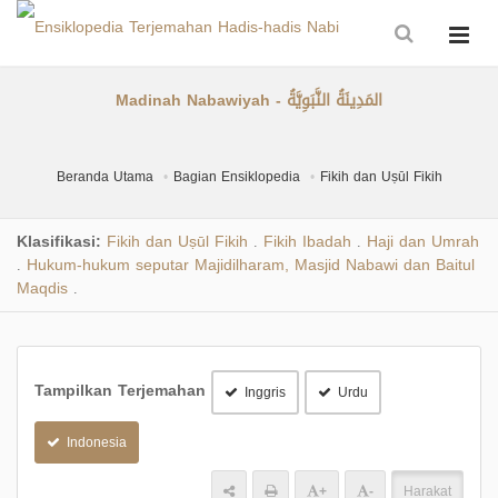
Madinah Nabawiyah - المَدِينَةُ النَّبَوِيَّةُ
Beranda Utama
Bagian Ensiklopedia
Fikih dan Uṣūl Fikih
Klasifikasi:
Fikih dan Uṣūl Fikih
Fikih Ibadah
Haji dan Umrah
.
.
Hukum-hukum seputar Majidilharam, Masjid Nabawi dan Baitul
.
Maqdis
.
Tampilkan Terjemahan
Inggris
Urdu
Indonesia
+
-
Harakat