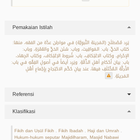
Pemakaian Istilah
يَرِد مُصْطلَح (الـمَدِينة النَّبوِيَّة) في مواطِن عدَّة من الفقه، منها:
كتاب الحَجِّ، باب: الـمَواقِيت، وباب: سُنَن الحَجِّ والعُمْرَةِ، وباب:
الإحْرامِ، وكتاب الاعْتِكافِ، باب: شُروط الاِعْتِكاف، وكتاب الجِهاد،
باب: بيان أَحْكامِ أهلِ الذِّمَّةِ. ويَرِد أيضاً في أصولِ الفِقْهِ في باب:
الأَدِلَّة الـمُخْتَلَفِ فيها، عند بيانِ حُكْم الاحْتِجاجِ بِإِجْماعِ أَهْلِ
الـمَدِينَةِ.
Referensi
Klasifikasi
Fikih dan Uṣūl Fikih
Fikih Ibadah
Haji dan Umrah
.
.
.
Hukum-hukum seputar Majidilharam, Masjid Nabawi