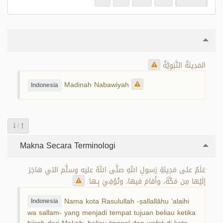
المَدِينَةُ النَّبَوِيَّةُ
Madinah Nabawiyah
Indonesia
/
Makna Secara Terminologi
عَلَمٌ على مَدِينَةِ رَسولِ اللهِ صلَّى اللهُ عليه وسلَّم التي هاجَرَ
إلَيْها مِن مَكَّةَ، وأَقامَ فيها، وتُوُفِيَ بِـها.
Nama kota Rasulullah -ṣallallāhu 'alaihi
Indonesia
wa sallam- yang menjadi tempat tujuan beliau ketika