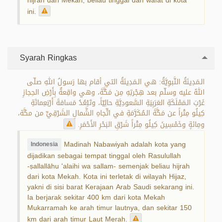
hijrah dari Mekah, beliau tinggal dan wafat di kota
ini.
Syarah Ringkas
الـمَدِينَةُ النَّبوِيَّةُ: هي الـمَدِينَةُ التي أقام بها رَسولُ اللهِ صلّى
اللهُ عليه وسلّم بعد هِجْرتِهِ مِن مَكَّةَ، وهي واقِعةٌ بِأَرْضِ الحِجازِ
غَرْبَ الـمَمْلَكَةِ العَرَبِيَةِ السَّعودِيَّةِ حالِيّاً، وتَبْعُدُ مَسافةَ أَرْبَعِمائَةِ
كِيلُو مِتْراً عن مَكَّةَ الـمُكَرَّمَةِ في اتِّجاهِ الشَّمالِ الشَرْقِيِّ من مكَّة،
ومِائةٍ وخَمْسِينَ كِيلُو مِتْراً شَرْقِ البَحْرِ الأَحْمَرِ.
Madinah Nabawiyah adalah kota yang
Indonesia
dijadikan sebagai tempat tinggal oleh Rasulullah
-ṣallallāhu 'alaihi wa sallam- semenjak beliau hijrah
dari kota Mekah. Kota ini terletak di wilayah Hijaz,
yakni di sisi barat Kerajaan Arab Saudi sekarang ini.
Ia berjarak sekitar 400 km dari kota Mekah
Mukarramah ke arah timur lautnya, dan sekitar 150
km dari arah timur Laut Merah.