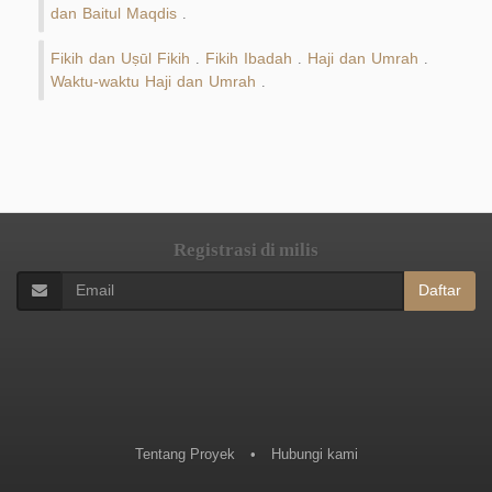
dan Baitul Maqdis
.
Fikih dan Uṣūl Fikih
Fikih Ibadah
Haji dan Umrah
.
.
.
Waktu-waktu Haji dan Umrah
.
Registrasi di milis
Daftar
Tentang Proyek
•
Hubungi kami