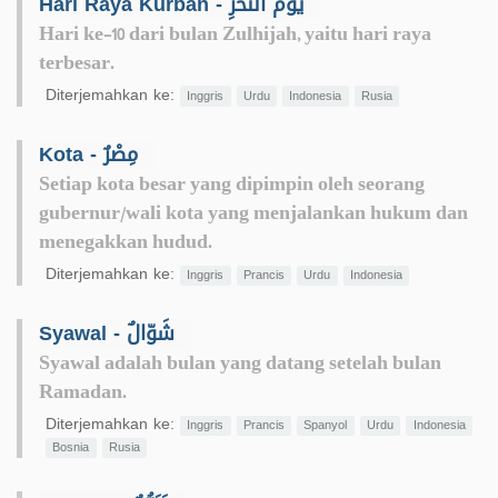
Hari Raya Kurban - يَوْمُ النَّحْرِ
Hari ke-10 dari bulan Zulhijah, yaitu hari raya
terbesar.
Diterjemahkan ke:
Inggris
Urdu
Indonesia
Rusia
Kota - مِصْرٌ
Setiap kota besar yang dipimpin oleh seorang
gubernur/wali kota yang menjalankan hukum dan
menegakkan hudud.
Diterjemahkan ke:
Inggris
Prancis
Urdu
Indonesia
Syawal - شَوّالٌ
Syawal adalah bulan yang datang setelah bulan
Ramadan.
Diterjemahkan ke:
Inggris
Prancis
Spanyol
Urdu
Indonesia
Bosnia
Rusia