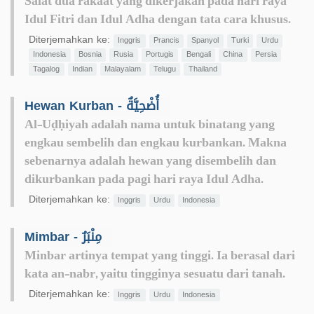
Salat dua rakaat yang dikerjakan pada hari raya
Idul Fitri dan Idul Adha dengan tata cara khusus.
Diterjemahkan ke:
Inggris
Prancis
Spanyol
Turki
Urdu
Indonesia
Bosnia
Rusia
Portugis
Bengali
China
Persia
Tagalog
Indian
Malayalam
Telugu
Thailand
Hewan Kurban - أُضْحِيَّةٌ
Al-Uḍḥiyah adalah nama untuk binatang yang
engkau sembelih dan engkau kurbankan. Makna
sebenarnya adalah hewan yang disembelih dan
dikurbankan pada pagi hari raya Idul Adha.
Diterjemahkan ke:
Inggris
Urdu
Indonesia
Mimbar - مِنْبَرٌ
Minbar artinya tempat yang tinggi. Ia berasal dari
kata an-nabr, yaitu tingginya sesuatu dari tanah.
Diterjemahkan ke:
Inggris
Urdu
Indonesia