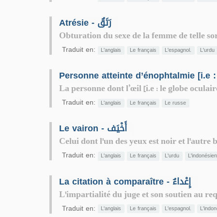
Atrésie - رَتَقٌ
Obturation du sexe de la femme de telle sor
Traduit en:
L'anglais
Le français
L'espagnol.
L'urdu
La personne dont l’œil [i.e : le globe oculair
Traduit en:
L'anglais
Le français
Le russe
Le vairon - أَخْيَف
Celui dont l'un des yeux est noir et l'autre b
Traduit en:
L'anglais
Le français
L'urdu
L'indonésie
La citation à comparaître - إِعْداءٌ
L'impartialité du juge et son soutien au r
Traduit en:
L'anglais
Le français
L'espagnol.
L'indo