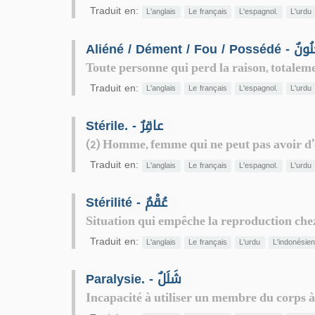
Traduit en:
L'anglais
Le français
L'espagnol.
L'urdu
Aliéné / Dément / Fou / Po
Toute personne qui perd la raison, totalemen
Traduit en:
L'anglais
Le français
L'espagnol.
L'urdu
Stérile. - عاقِرٌ
(2) Homme, femme qui ne peut pas avoir d’
Traduit en:
L'anglais
Le français
L'espagnol.
L'urdu
Stérilité - عُقْمٌ
Situation qui empêche la reproduction che
Traduit en:
L'anglais
Le français
L'urdu
L'indonésie
Paralysie. - شَلَلٌ
Incapacité à utiliser un membre du corps à 