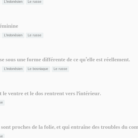
L'indonésien
Le russe
féminine
L'indonésien
Le russe
 sous une forme différente de ce qu’elle est réellement.
L'indonésien
Le bosniaque
Le russe
le ventre et le dos rentrent vers l'intérieur.
se
sont proches de la folie, et qui entraîne des troubles du c
se