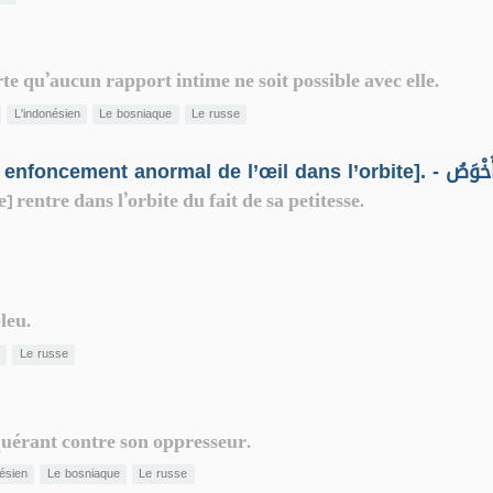
te qu’aucun rapport intime ne soit possible avec elle.
L'indonésien
Le bosniaque
Le russe
Personne atteinte d’énophtalmie [i.e : enfoncement anormal de l’œil dans l’orbite]. - ُ
e] rentre dans l’orbite du fait de sa petitesse.
leu.
n
Le russe
equérant contre son oppresseur.
nésien
Le bosniaque
Le russe