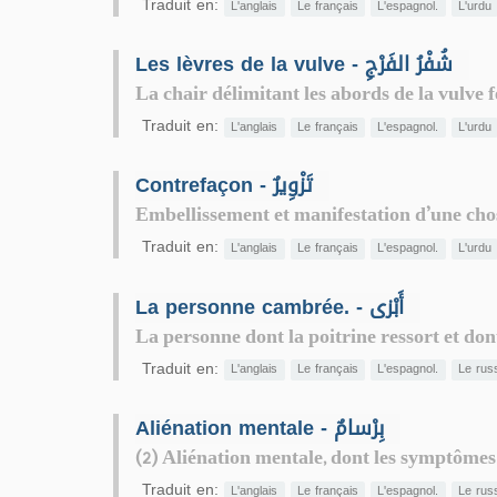
Traduit en:
L'anglais
Le français
L'espagnol.
L'urdu
Les lèvres de la vulve - شُفْرُ الفَرْجِ
La chair délimitant les abords de la vulve 
Traduit en:
L'anglais
Le français
L'espagnol.
L'urdu
Contrefaçon - تَزْوِيرٌ
Embellissement et manifestation d’une chose
Traduit en:
L'anglais
Le français
L'espagnol.
L'urdu
La personne cambrée. - أَبْزى
La personne dont la poitrine ressort et dont 
Traduit en:
L'anglais
Le français
L'espagnol.
Le rus
Aliénation mentale - بِرْسامٌ
(2) Aliénation mentale, dont les symptômes 
Traduit en:
L'anglais
Le français
L'espagnol.
Le rus