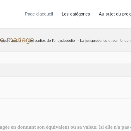
Page d'accueil
Les catégories
Au sujet du proje
le mariage
Page d'accueil
Les parties de l'encyclopédie
La jurisprudence et son fonde
 en donnant son équivalent ou sa valeur (si elle n'a pas d