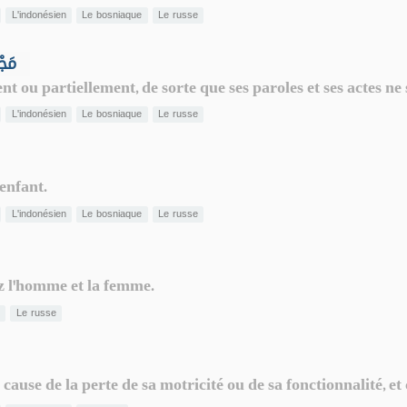
L'indonésien
Le bosniaque
Le russe
ssédé - مَجْنُونٌ
t ou partiellement, de sorte que ses paroles et ses actes ne
L'indonésien
Le bosniaque
Le russe
enfant.
L'indonésien
Le bosniaque
Le russe
z l'homme et la femme.
n
Le russe
cause de la perte de sa motricité ou de sa fonctionnalité, e