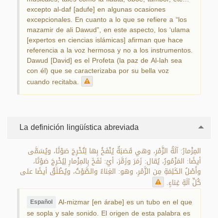
excepto al-daf [adufe] en algunas ocasiones
excepcionales. En cuanto a lo que se refiere a “los
mazamir de ali Dawud”, en este aspecto, los ‘ulama
[expertos en ciencias islámicas] afirman que hace
referencia a la voz hermosa y no a los instrumentos.
Dawud [David] es el Profeta (la paz de Al-lah sea
con él) que se caracterizaba por su bella voz
cuando recitaba.
La definición lingüística abreviada
المِزْمارُ: آلَةُ الزَّمْرِ، وهي قَصَبَةٌ يُنْفَخُ بِها لِتُخْرِجَ صَوْتًا، ويُسَمَّى
أيضًا: المَزْمُورُ، يُقال: زَمَرَ وزَمَّرَ، أيْ: نَفَخَ بِالمِزْمارِ لِيُخْرِجَ صَوْتًا،
وأَصْلُ الكَلِمَةِ مِن الزَّمْرِ، وهو: الغِناءُ والصَّوْتُ، ويُطْلَقُ أيضًا على
كُلِّ آلَةِ غِناءٍ.
Al-mizmar [en árabe] es un tubo en el que
Español
se sopla y sale sonido. El origen de esta palabra es