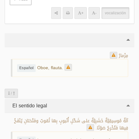
+
-
vocalización
مِزْمارٌ
Oboe, flauta.
Español
/
El sentido legal
آلَةٌ مُوسِيقِيَّةٌ خَشَبِيَّةٌ على شَكْلِ أُنْبوبٍ بِها ثُقوبٌ وفَتْحَتانِ يُنْفَخُ
فِيها فَتُخْرِجُ صَوْتًا.