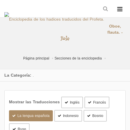
Oboe,
flauta. -
مِزْمارٌ
Página principal
Secciones de la enciclopedia
La Categoría:
.
Mostrar las Traducciones
Inglés
Francés
La lengua española
Indonesio
Bosnio
Ruso