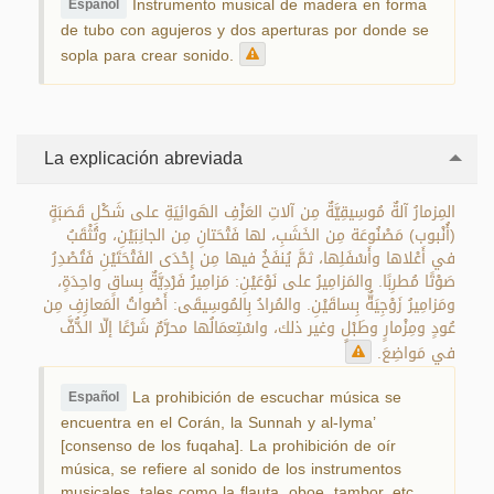
Instrumento musical de madera en forma
Español
de tubo con agujeros y dos aperturas por donde se
sopla para crear sonido.
La explicación abreviada
المِزمارُ آلةٌ مُوسِيقِيَّةٌ مِن آلاتِ العَزْفِ الهَوائِيَةِ على شَكْلِ قَصَبَةٍ
(أُنْبوب) مَصْنُوعَة مِن الخَشَبِ، لها فَتْحَتانِ مِن الجانِبَيْنِ، وتُثْقَبُ
في أَعْلاها وأَسْفَلِها، ثمَّ يُنفَخُ فيها مِن إِحْدَى الفَتْحَتَيْنِ فَتُصْدِرُ
صَوْتًا مُطرِبًا. والمَزامِيرُ على نَوْعَيْنِ: مَزامِيرُ فَرْدِيَّةٌ بِساقٍ واحِدَةٍ،
ومَزامِيرُ زَوْجِيَةٌّ بِساقَيْنِ. والمُرادُ بِالمُوسِيقَى: أَصْواتُ المَعازِفِ مِن
عُودٍ ومِزْمارٍ وطَبْلٍ وغير ذلك، واسْتِعمَالُها محرَّمٌ شَرْعًا إلّا الدُّفَّ
في مَواضِعَ.
La prohibición de escuchar música se
Español
encuentra en el Corán, la Sunnah y al-Iyma’
[consenso de los fuqaha]. La prohibición de oír
música, se refiere al sonido de los instrumentos
musicales, tales como la flauta, oboe, tambor, etc…