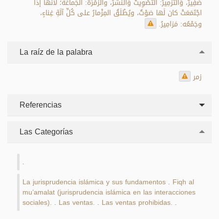
صَفِيرٌ، وَالتَّزْمِيرُ: التَّصْوِيتُ وَالنَّشْرُ، والزُّمْرَةُ: الجَماعَةُ؛ لأنَّها إذا
اجْتَمَعَتْ كان لَها صَوْتٌ، ويُطْلَقُ المِزْمارُ على كُلِّ آلَةِ غِناءٍ،
وجَمْعُه: مَزامِيرُ.
La raíz de la palabra
زمر
Referencias
Las Categorías
.
La jurisprudencia islámica y sus fundamentos
Fiqh al
.
mu’amalat (jurisprudencia islámica en las interacciones
sociales).
Las ventas.
Las ventas prohibidas.
.
.
.