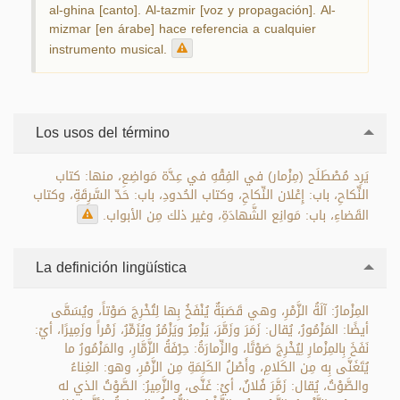
al-ghina [canto]. Al-tazmir [voz y propagación]. Al-
mizmar [en árabe] hace referencia a cualquier
instrumento musical.
Los usos del término
يَرِد مُصْطَلَح (مِزْمار) في الفِقْهِ في عِدَّة مَواضِعِ، منها: كتاب
النِّكاحِ، باب: إِعْلان النِّكاحِ، وكتاب الحُدودِ، باب: حَدّ السَّرِقَةِ، وكتاب
القَضاءِ، باب: مَوانِع الشَّهادَةِ، وغير ذلك مِن الأبواب.
La definición lingüística
المِزْمارُ: آلَةُ الزَّمْرِ، وهي قَصَبَةٌ يُنْفَخُ بِها لِتُخْرِجَ صَوْتاً، ويُسَمَّى
أيضًا: المَزْمُورُ، يُقال: زَمَرَ وزَمَّرَ، يَزْمِرُ ويَزْمُرُ ويُزَمِّرُ، زَمْراً وزَمِيرًا، أيْ:
نَفَخَ بِالمِزْمارِ لِيُخْرِجَ صَوْتًا، والزِّمارَةُ: حِرْفَةُ الزَّمَّارِ، والمَزْمُورُ ما
يُتَغَنَّى بِه مِن الكَلامِ، وأَصْلُ الكَلِمَةِ مِن الزَّمْرِ، وهو: الغِناءُ
والصَّوْتُ، يُقال: زَمَّرَ فُلانٌ، أيْ: غَنَّى، والزَّمِيرُ: الصَّوْتُ الذي له