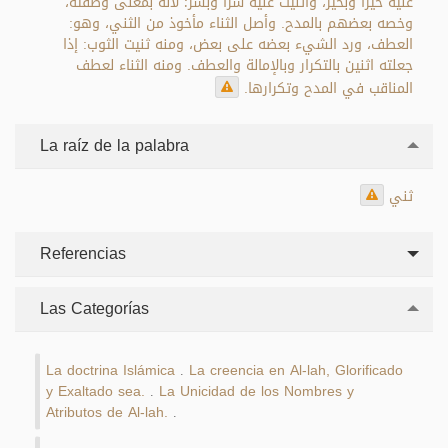
عليه خيرا وبخير، وأثنيت عليه شرا وبشر؛ لأنه بمعنى وصفته،
وخصه بعضهم بالمدح. وأصل الثناء مأخوذ من الثني، وهو:
العطف، ورد الشيء بعضه على بعض، ومنه ثنيت الثوب: إذا
جعلته اثنين بالتكرار وبالإمالة والعطف. ومنه الثناء لعطف
المناقب في المدح وتكرارها.
La raíz de la palabra
ثني
Referencias
Las Categorías
La doctrina Islámica
La creencia en Al-lah, Glorificado
.
y Exaltado sea.
La Unicidad de los Nombres y
.
Atributos de Al-lah.
.