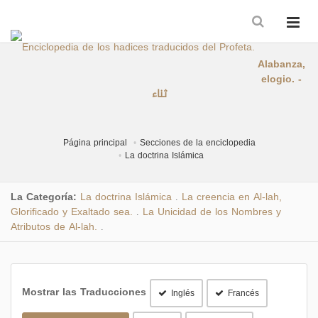
Alabanza,
elogio. -
ثناء
Página principal
Secciones de la enciclopedia
La doctrina Islámica
La Categoría:
La doctrina Islámica
La creencia en Al-lah,
.
Glorificado y Exaltado sea.
La Unicidad de los Nombres y
.
Atributos de Al-lah.
.
Mostrar las Traducciones
Inglés
Francés