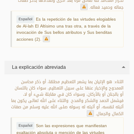
تكرار المحامد لله تعالى مرة بعد أخرى وتعدادها بذكر صفات
جماله وحميد فعاله.
Es la repetición de las virtudes elogiables
Español
de Al-lah El Altísimo una tras otra, a través de la
invocación de Sus bellos atributos y Sus benditas
acciones (2).
La explicación abreviada
الثناء: هو الإتيان بما يشعر التعظيم مطلقا، أو ذكر محاسن
الممدوح والإخبار عنها على سبيل التعظيم، سواء كان باللسان
أو بالجنان أو بالأركان، وسواء كان في مقابلة شيء أو لا،
فيشمل الحمد والشكر والمدح. والثناء على الله تعالى يكون بما
أثبته لنفسه، أو أثبته له رسوله صلى الله عليه وسلم من صفات
الكمال والجمال.
Son las expresiones que manifiestan
Español
exaltación absoluta o mención de las virtudes