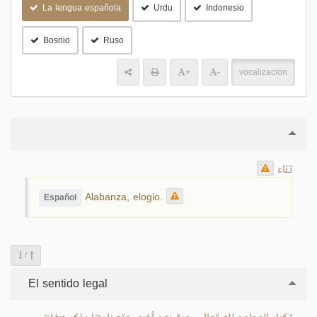
La lengua española
Urdu
Indonesio
Bosnio
Ruso
+
-
vocalización
ثناء
Alabanza, elogio.
Español
/
El sentido legal