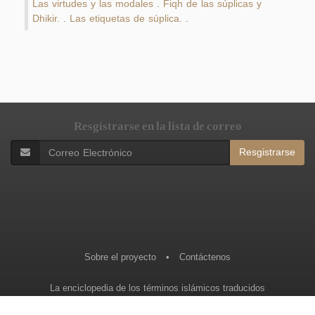
Las virtudes y las modales
Fiqh de las súplicas y
.
Dhikir.
Las etiquetas de súplica.
.
.
Resgistrarse en la lista de correo
Resgistrarse
Sobre el proyecto
•
Contáctenos
La enciclopedia de los términos islámicos traducidos
موسوعة الأحاديث النبوية
-
موسوعة القرآن الكريم