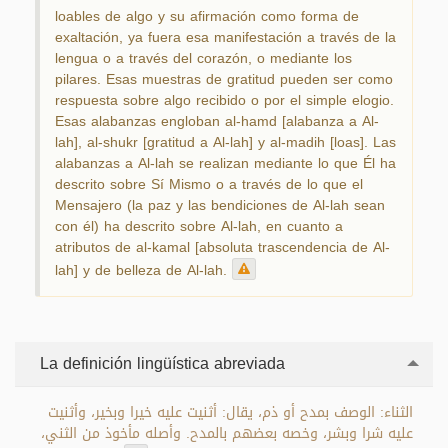
loables de algo y su afirmación como forma de
exaltación, ya fuera esa manifestación a través de la
lengua o a través del corazón, o mediante los
pilares. Esas muestras de gratitud pueden ser como
respuesta sobre algo recibido o por el simple elogio.
Esas alabanzas engloban al-hamd [alabanza a Al-
lah], al-shukr [gratitud a Al-lah] y al-madih [loas]. Las
alabanzas a Al-lah se realizan mediante lo que Él ha
descrito sobre Sí Mismo o a través de lo que el
Mensajero (la paz y las bendiciones de Al-lah sean
con él) ha descrito sobre Al-lah, en cuanto a
atributos de al-kamal [absoluta trascendencia de Al-
lah] y de belleza de Al-lah.
La definición lingüística abreviada
الثناء: الوصف بمدح أو ذم، يقال: أثنيت عليه خيرا وبخير، وأثنيت
عليه شرا وبشر، وخصه بعضهم بالمدح. وأصله مأخوذ من الثني،