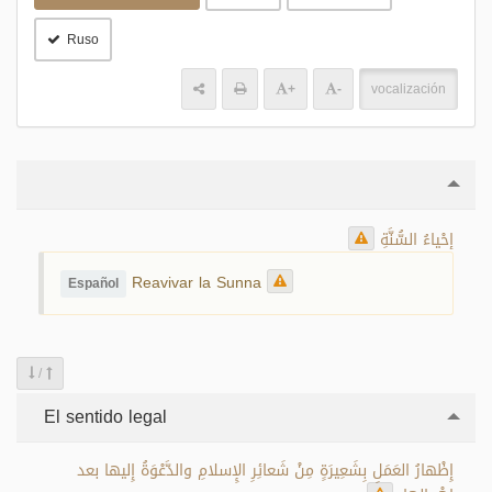
Ruso
+
-
vocalización
إحْياءُ السُّنَّةِ
Reavivar la Sunna
Español
/
El sentido legal
إِظْهارُ العَمَلِ بِشَعِيرَةٍ مِنْ شَعائِرِ الإِسلامِ والدَّعْوَةُ إِليها بعد