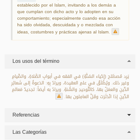
establecido por el Islam, invitando a los demás a
que cumplan con dicho acto y lo adopten en su
comportamiento; especialmente cuando esa acción
ha sido olvidada, descuidada y o mezclada con
ideas, costumbres y prácticas ajenas al Islam.
Los usos del término
يَرِد مُصطَلح (إِحْياء السُنَّةِ) في الفقه في أبوابِ الصَّلاةِ، والصِّيامِ
وغير ذلك. ويُطْلَقُ في علمِ العقيدة، ويرادُ بِهِ: الدَعوةُ إلى شَعائِرِ
الدِّينِ والعمَلُ بها، كالتَّوحيدِ والسُّنةِ. ويرادُ به أيضاً: تجديدُ مَعالمِ
الدِّينِ إذا انْدَثَرَت وقَلَّ العامِلون بها.
Referencias
Las Categorías