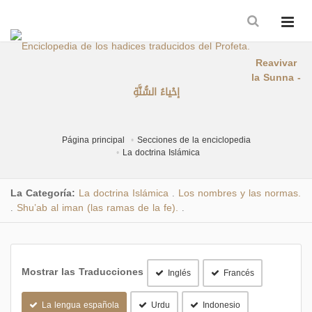
Reavivar
la Sunna -
إحْياءُ السُّنَّةِ
Página principal
Secciones de la enciclopedia
La doctrina Islámica
La Categoría:
La doctrina Islámica
Los nombres y las normas.
.
Shu’ab al iman (las ramas de la fe).
.
.
Mostrar las Traducciones
Inglés
Francés
La lengua española
Urdu
Indonesio