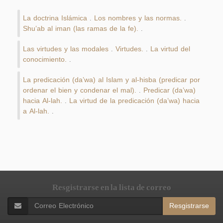
La doctrina Islámica
Los nombres y las normas.
.
.
Shu’ab al iman (las ramas de la fe).
.
Las virtudes y las modales
Virtudes.
La virtud del
.
.
conocimiento.
.
La predicación (da’wa) al Islam y al-hisba (predicar por
ordenar el bien y condenar el mal).
Predicar (da’wa)
.
hacia Al-lah.
La virtud de la predicación (da’wa) hacia
.
a Al-lah.
.
Resgistrarse en la lista de correo
Resgistrarse