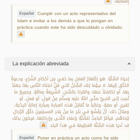
إِهْمالِها.
Cumplir con un acto representativo del
Español
Islam e invitar a los demás a que lo pongan en
práctica cuando este ha sido descuidado u olvidado.
La explicación abreviada
إحياءُ السُّنَّةِ: هو إظْهارُ العَمَلِ بِما خَفيَ مِن أحْكامِ الشَّرْعِ، ودعوةُ
الخَلْقِ إليها، لا سِيَّما تِلك السُّنَنُ التي قلَّ اعتناءُ النّاسِ بها جهلاً
بِها، أو تَكاسُلاً عنها، والمُرادُ بالسُّننِ: الشَّرِيعَةُ بِعامَّةٍ، وجَمِيعُ ما
نُسِبَ إلى النبيِّ صلّى اللهُ عليه وسلَّم مِنْ قولٍ، أو فعلٍ، أو
تقريرٍ، أو صفةٍ، وغالباً ما تُقابَلُ هذه العبارة بعبارةِ إماتةِ البِدْعِة،
ومِثالُ ذلك: أنْ يَفْشُوَ في بَلَدٍ ما مِنْ بلادِ المسلِمِينَ حَلْقُ الرِّجالِ
لِلِحاهُم، فيأمُرُ الباعِثُ للسُّنَّةِ بإعفاءِ اللِّحى وإِرخائِها، فيكون بذلك
قد أحيا هذه السُّنَّة العَظِيمَة في هذا البلد.
Poner en práctica un acto como ha sido
Español