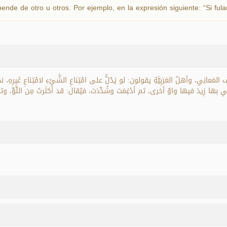
ende de otro u otros. Por ejemplo, en la expresión siguiente: “Si fulan
مَعانِي، وأهلُ العَرَبِيَّةِ يقولون: لو يَدُلُّ على امْتِناعِ الشَّيْءِ لامْتِناعِ غَيرِهِ، نح
سُمِّي بها زِيدَ فيها واوٌ أخرى، ثم أدْغِمَت وشُدِّدَت، فيُقال: قد أكثَرتَ مِن اللَّوِّ، 