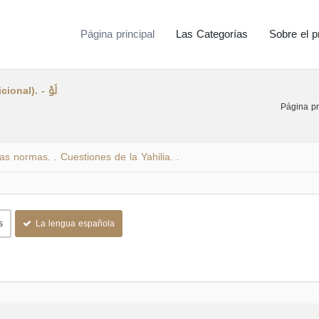
Página principal
Las Categorías
Sobre el p
Al-lau (equivalente al “si” como conjunción condicional). - لَوْ
Página pr
las normas.
Cuestiones de la Yahilia.
.
.
s
La lengua española