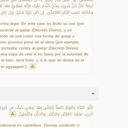
وحُكمُه حَسَب الأمْرِ المُتمَنَّى: إن كان خَيْرًا فَخَيْرٌ، وإن كان شَرًّا فَشَرٌّ. 6- أن تُستَعْمَلَ في الخَبَرِ.
rma legal. En este caso es ilícito su uso (por
ponerse al-qadar (Decreto Divino), y es
 cuando se usa como una forma de queja o
ento provoca pena en el alma (por ejemplo,
protestar contra al-qadar (Decreto Divino)
esa copa de vino si no fuera por la voluntad de
 bien, será lícito; y si lo que se desea es el
, te agasajaré").
اللَّو: اللاّمُ والواوُ كلمةٌ يُتَمَنّى بِها، وهي حَرفٌ من حُروفِ ال
أخرى، مِنها: العَرْضُ والطَّلَب والحَضُّ والتَّعلِيلُ.
ndicional en castellano. Denota condición o