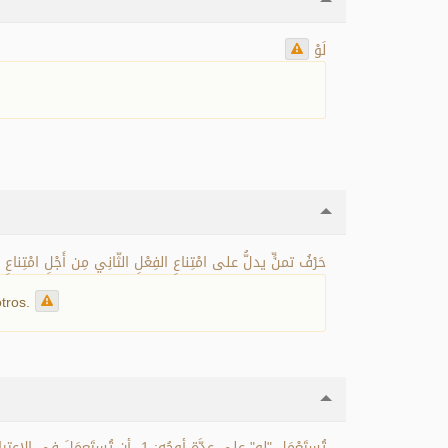
لَوْ
حَرْفُ تمنٍّ يدلُّ على امْتِناعِ الفِعْلِ الثّانِي مِن أَجْلِ امْتِناعِ ا.
otros.