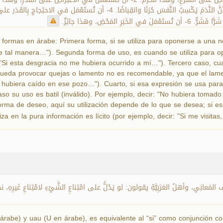
 المَحْضِ، وهذا جائِزٌ
formas en árabe: Primera forma, si se utiliza para oponerse a una no
 de tal manera…"). Segunda forma de uso, es cuando se utiliza para o
r: "Si esta desgracia no me hubiera ocurrido a mí…"). Tercero caso,
e pueda provocar quejas o lamento no es recomendable, ya que el lam
o hubiera caído en ese pozo…"). Cuarto, si esa expresión se usa para 
 su uso es batil (inválido). Por ejemplo, decir: "No hubiera tomado 
rma de deseo, aquí su utilización depende de lo que se desea; si es el
iza en la pura información es lícito (por ejemplo, decir: "Si me visitas
مَعانِي، وأهلُ العَرَبِيَّةِ يقولون: لو يَدُلُّ على امْتِناعِ الشَّيْءِ لامْتِناعِ غَيرِهِ، ن
rabe) y uau (U en árabe), es equivalente al “si” como conjunción co