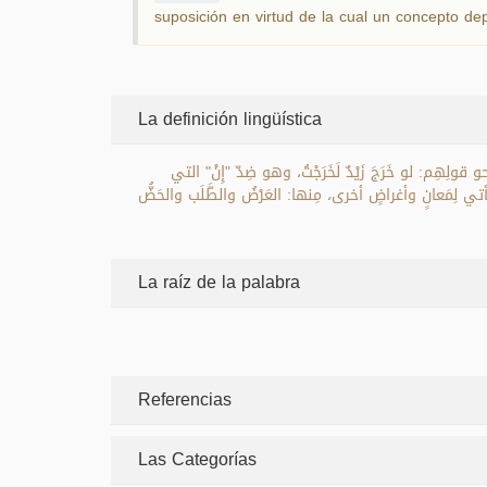
suposición en virtud de la cual un concepto dep
La definición lingüística
و قولِهِم: لو خَرَجَ زَيْدٌ لَخَرَجْتُ، وهو ضِدّ "إِنْ" التي
وتأتي لِمَعانٍ وأغراضٍ أخرى، مِنها: العَرْضُ والطَّلَب والحَضُّ
La raíz de la palabra
Referencias
Las Categorías