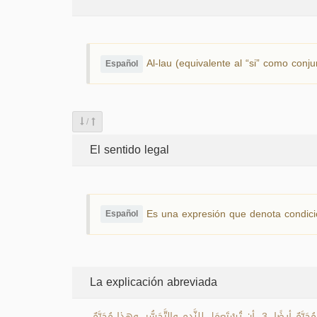
Al-lau (equivalente al “si” como conju
Español
/
El sentido legal
Es una expresión que denota condició
Español
La explicación abreviada
تُستَعْمَل "لو" على عِدَّةِ أوجُهٍ: 1- أن تُستَعمَلَ في الاعتِراضِ على الشَّرعِ، وهذا مُحَرَّمٌ. 2- أن تُستَعْمَلَ في الاعتِراضِ على القَدَرِ، وهذا مُحَرَّمٌ أيضًا. 3- أن تُسْتَعمَل للنَّدم والتَّحَسُّرِ، وهذا مُحَرَّمٌ