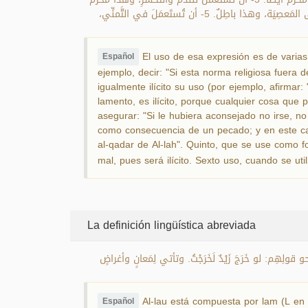
أيضاً؛ لأنَّ كلَّ شَيْءٍ يَفتَحُ النَّدَمَ عليك فإنَّه مَنهِيٌّ عنه؛ لأنَّ النَّدَمَ يَكْسِبُ النَّفسَ حُزنًا وانقِباضًا. 4- أن تُستَعْمَل في الاحتِجاجِ بِالقَدَر على المَعصِيَة، وهذا باطِلٌ. 5- أن تُستَعمَلَ في التَّمنِّي،
El uso de esa expresión es de varias 
Español
ejemplo, decir: "Si esta norma religiosa fuera
igualmente ilícito su uso (por ejemplo, afirma
lamento, es ilícito, porque cualquier cosa qu
asegurar: "Si le hubiera aconsejado no irse, n
como consecuencia de un pecado; y en este caso
al-qadar de Al-lah". Quinto, que se use como fo
mal, pues será ilícito. Sexto uso, cuando se util
La definición lingüística abreviada
حو قولِهِم: لو خَرَجَ زَيْدٌ لَخَرَجْتُ. وتأتي لِمَعانٍ وأغراضٍ
Al-lau está compuesta por lam (L en á
Español