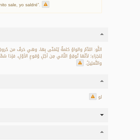
ito sale, yo saldré”.
اللَّو: اللاّمُ والواوُ كلمةٌ يُتَمَنّى بِها، وهي حَرفٌ من حُروفِ ال
لِلجَزاءِ؛ لأنّها تُوقِعُ الثّاني مِن أجْلِ وُقوعِ الأوّلِ، فإذا 
والتَّعلِيلُ.
لو