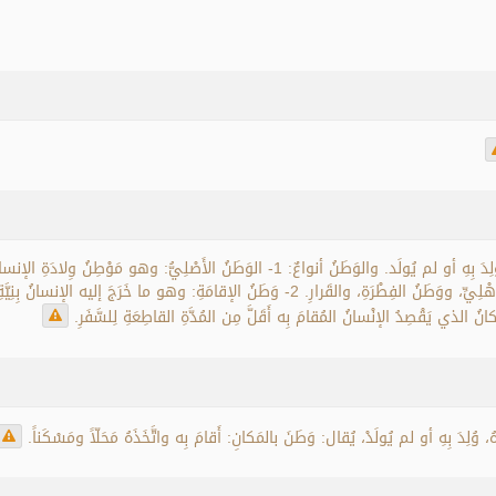
الوَطَنُ: هو مَكانُ إِقامَةِ الإنْسانِ ومَقَرُّهُ، وإليه اِنْتِماؤُهُ، وُلِدَ بِهِ أو لم يُولَد. والوَطَنُ أن
بحيث لا يخرُجُ منه إلّا لِحاجَةٍ كِتِجارَةٍ أو زِيارَةٍ، ويُسَمَّى بِالأَهْلِيِّ، ووَطَنُ الفِطْرَةِ، والقَر
ُهُ، وُلِدَ بِهِ أو لم يُولَدْ، يُقال: وَطَنَ بالمَكانِ: أَقامَ بِه واتَّخَذَهُ مَحَلّاً ومَسْكَناً.