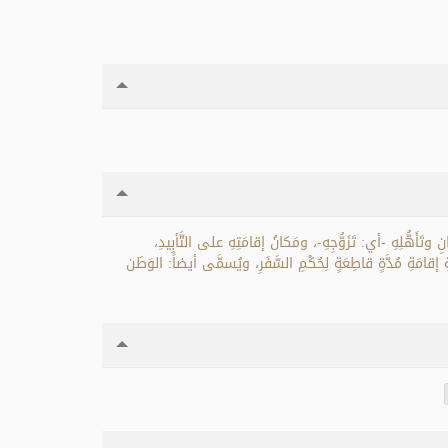
واعٌ: 1- الوَطَنُ الأَصْلِيُّ: وهو مَوْطِنُ وِلادَةِ الإنسانِ وتَأَهُّلِهِ -أي: تَزَوُّجِهِ-، ومَكانُ إقامَتِهِ على التَّأبِيدِ،
ارِ. 2- وَطَنُ الإقامَةِ: وهو ما خَرَجَ إليه الإنسانُ بِنِيَّةِ إقامَةِ مُدَّةٍ قاطِعَةٍ لِحُكْمِ السَّفَرِ، ويُسمَّى أيضاً: الوَطَن