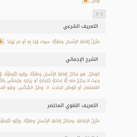
وَطَنٌ
/
التعريف الشرعي
مَنْزِلُ إِقامَةِ الإنْسانِ ومَقَرُّهُ، سواء وُلِدَ بِه أو لم يُولَدْ.
الشرح الإجمالي
المُسْتَعار، أو الوَطَن الحادِث. 3- وَطَنُ السُّكْنى: وهو المَكانُ الذي يَقْصِدُ الإنْسانُ المُقامَ بِه أَقَلَّ مِن المُدَّةِ القاطِعَةِ لِلسَّفَرِ.
التعريف اللغوي المختصر
مَنْزِلُ الإقامَةِ، ومَكانُ إِقامَةِ الإنْسانِ ومَقَرُّهُ، وإِلَيْهِ اِنْتِماؤ