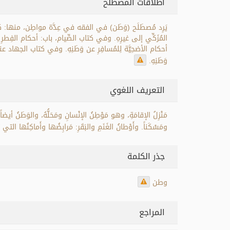
اطلاقات المصطلح
يَرِد مُصطَلَح (وَطَن) في الفقه في عِدَّة مواطِن، منها: كتاب
المُزَكِّي إلى غيرِهِ. وفي كتاب الصِّيام، باب: أحكام الفِطر
أحكام الأضحِيَّة لِلمُسافِرِ عن وَطَنِهِ. وفي كتاب الجهاد عند الك
وَطَنِهِ.
التعريف اللغوي
مَنْزِلُ الإقامَةِ، وهو مَوْطِنُ الإنْسانِ ومَحَلُّهُ، والوَطَنُ أيضاً: مَكا
ومَسْكَناً. وأَوْطانُ الغَنَمِ والبَقَرِ: مَرابِضُها وأَماكِنُها التي 
جذر الكلمة
وطن
المراجع