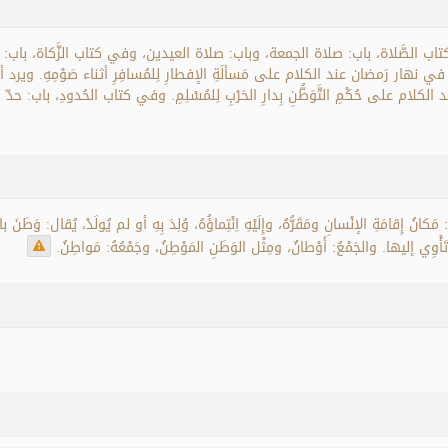
 الصَّلاة، باب: صلاة الجمعة، وباب: صلاة العيدين، وفي كتاب الزَّكاة، باب: أحكام ال
ِ في نهار رَمضان عند الكلام على مَسألَةِ الإفطارِ لِلمُسافِرِ أثناء صَوْمِهِ. وي
لام على حُكْمِ التَّوَطُّنِ بِدارِ الحَرْبِ لِلمُسْلِمِ. وفي كتاب الحُدودِ، باب: حدّ الزّ
نُ إِقامَةِ الإنْسانِ ومَقَرُّهُ، وإِلَيْهِ اِنْتِماؤُهُ، وُلِدَ بِهِ أو لم يُولَدْ، يُقال: وَطَنَ بالم
تَأْوِي إليها. والجَمْعُ: أَوْطانٌ، ومِثْل الوَطَنِ المَوْطِنُ، وجَمْعُهُ: مَواطِنُ.