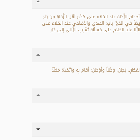
زَّكاة عند الكلام على حُكْمِ نَقْلِ الزَّكاةِ مِن بَلَدِ
رد أيضاً في الحَجِّ، باب: الهدي والأضاحي عند الكلام على
ِنا عند الكلام على مَسألَةِ تَغْرِيبِ الزّانِي إلى غَيْرِ
َكانِ، يَطِنُ، وَطْناً وأَوْطَنَ: أَقامَ بِه واتَّخَذَهُ مَحَلّاً