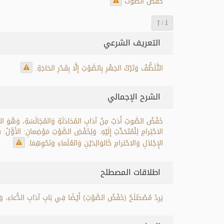
خفض الصوت
/
التعريف الشرعي
التَّلَطُّفُ وَتَرْكُ الجَهْرِ بِالصَّوْتِ إِلَّا بِقَدْرِ الحَاجَةِ.
الشرح الإجمالي
خَفْضُ الصَّوتِ أَدَبٌ مِنْ آدَابِ المُحَادَثَةِ وَالمُجَالَسَةِ، وَهُوَ الكَل
الاحْتِرامِ لِلْمُتَحَدِّثِ إِلَيْهِ. وَلِخَفْضِ الصَّوْتِ مَوْضِعانِ: الأَوَّلُ:
الإِجْلاَلِ وَالاحْترامِ كَالوَالِدَيْنِ وَالعُلَماءِ وَنَحْوِهِمَا.
اطلاقات المصطلح
يَرِدُ مُصْطَلَحُ (خَفْضُ الصَّوْتِ) أَيْضًا فِي بَابِ آدَابِ الدُّعاءِ، وَبَاب