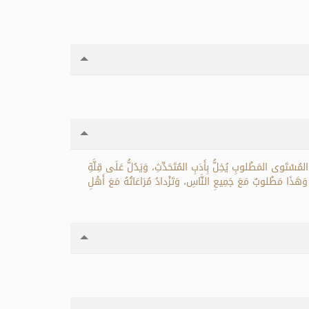
لمُسْتَوى المَطْلوبِ يُخِلُّ بِأَدَبِ المُتَحَدِّثِ، وَيَدُلُّ عَلَى قِلَّةِ
َا، وَهَذَا مَطْلوبٌ مَعَ جَمِيعِ النَّاسِ، وَتَزْدادُ مُرَاعَاتُهُ مَعَ أَهْلِ