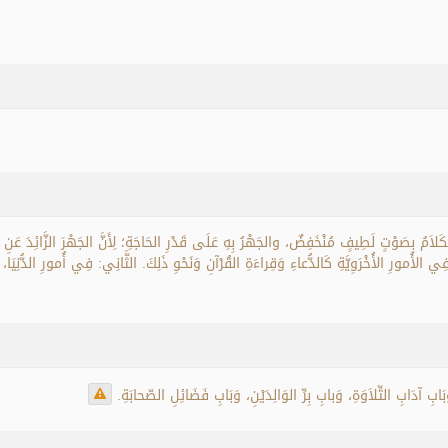
اَمُ بِصَوْتٍ لَطِيفٍ مُنْخَفِضٌ، والجَهْرُ بِهِ عَلَى قَدْرِ الحَاجَةِ؛ لِأَنَّ الجَهْرَ الزَّائِدَ عَنِ ا
 فِي الأُمورِ الأُخْرَوِيَّةِ كَالدُّعاءِ وَقِراءَةِ القُرْآنِ وَنَحْوِ ذَلِكَ. الثَّانِي: فِي أُمورِ الدُّنِي
ِ آدَابِ التِّلاَوَةِ، وَبابِ بِرِّ الوَالِدَيْنِ، وَبَابِ فَضَائِلِ الصّحابَةِ.