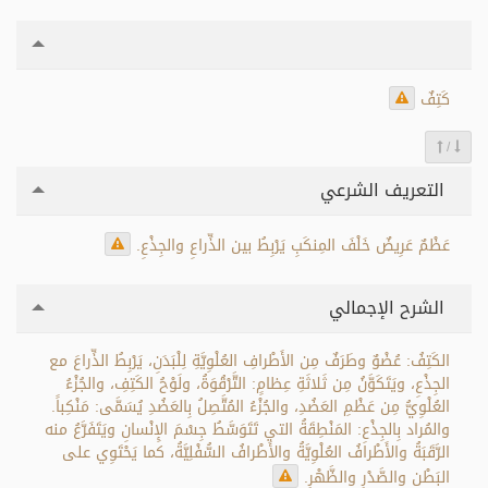
كَتِفٌ
/
التعريف الشرعي
عَظْمٌ عَرِيضٌ خَلْفَ المِنكَبِ يَرْبِطُ بين الذِّراعِ والجِذْعِ.
الشرح الإجمالي
الكَتِفُ: عُضْوٌ وطَرَفٌ مِن الأَطْرافِ العُلْوِيَّةِ لِلْبَدَنِ، يَرْبِطُ الذِّراعَ مع
الجِذْعِ، ويَتَكَوَّنُ مِن ثَلاثَةِ عِظامٍ: التَّرْقُوَةُ، ولَوْحُ الكَتِفِ، والجُزْءُ
العُلْوِيُّ مِن عَظْمِ العَضُدِ، والجُزْءُ المُتَّصِلُ بِالعَضُدِ يُسَمَّى: مَنْكِباً.
والمُراد بِالجِذْعِ: المَنْطِقَةُ التي تَتَوَسَّطُ جِسْمَ الإِنْسانِ ويَتَفَرَّعُ منه
الرَّقَبَةُ والأَطْرافُ العُلْوِيَّةُ والأَطْرافُ السُّفْلِيَّةُ، كما يَحْتَوِي على
البَطْنِ والصَّدْرِ والظَّهْرِ.