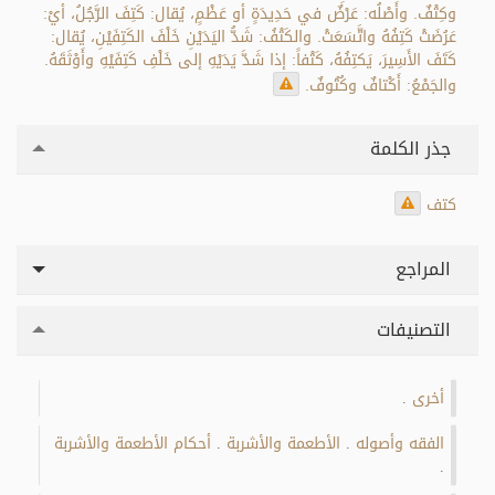
وكِتْفٌ. وأَصْلُه: عَرْضٌ في حَدِيدَةٍ أو عَظْمٍ، يُقال: كَتِفَ الرَّجُلُ، أيْ:
عَرُضَتْ كَتِفُهُ واتَّسَعَتْ. والكَتْفُ: شَدُّ اليَدَيْنِ خَلْفَ الكَتِفَيْنِ، يُقال:
كَتَفَ الأَسِيرَ، يَكتِفُهُ، كَتْفاً: إذا شَدَّ يَدَيْهِ إلى خَلْفِ كَتِفَيْهِ وأَوْثَقَهُ.
والجَمْعُ: أَكْتافٌ وكُتُوفٌ.
جذر الكلمة
كتف
المراجع
التصنيفات
أخرى
.
الفقه وأصوله
الأطعمة والأشربة
أحكام الأطعمة والأشربة
.
.
.