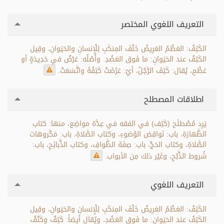
التعريف اللغوي المختصر
الكَتِفُ: العَظْمُ العَرِيضُ خَلْفَ المِنكَبِ لِلْإِنسانِ والحَيَوانِ، وقِيل
الكَتِفُ عند الحَيَوانِ: ما فَوق العَضُدِ. وأَصْلُه: عَرْضٌ في حَدِيدَةٍ أو
عَظْمٍ، يُقال: كَتِفَ الرَّجُلُ، أيْ: عَرُضَتْ كَتِفُهُ واتَّسَعَتْ.
اطلاقات المصطلح
يَرِد مُصْطلَح (كَتِف) في الفقه في عِدَّة مواضِع، منها: كتاب
الطَّهارَةِ، باب: نَواقِض الوُضوءِ، وكتاب الصَّلاةِ، باب: مَكْروهات
الصَّلاةِ، وكتاب الحَجِّ، باب: صِفَة الطَّوافِ، وكتاب الذَّبائِحِ، باب:
شُروط الذَّبْحِ، وغَيْر ذلك مِن الأبواب.
التعريف اللغوي
الكَتِفُ: العَظْمُ العَرِيضُ خَلْفَ المِنكَبِ لِلْإِنسانِ والحَيَوانِ، وقِيل
الكَتِفُ عند الحَيَوانِ: ما فَوق العَضُدِ، ويُقال أيضاً: كَتِفٌ وكَتْفٌ