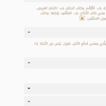
: التَّيَّمُّم، وكتاب الجنائِزِ، باب: احْتِضار المَرِيضِ،
ا، وفي كتاب النِّكاحِ، باب: المَفْقُود زَوْجُها، وكتاب
ُولِ المَطْلُوبِ.
عُ. ويأْتي بِمعنى قَطْعِ الأَمَلِ، تقول: يَئِسَ مِن النَّجاةِ: إذا