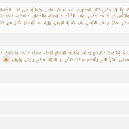
 الطَّلاقِ، وفي كتابِ المَوارِيثِ، باب: مِيراث الحامِل. ويُطلَق في كتاب الطَّهارَةِ، باب
 واليَأْسِ مِن كَلامِهِ، وفي أَبْواب: الصُّلْح، والوَصِيَّة، والضَّمان، والغَصْب، ونحْوه
مِ العَدُّوّ، وكتاب الأَيْمانِ، باب: كَفَارَة اليَمِينِ، ويُراد به: انْقِطاعُ الأَمَلِ في حُص
ِياساً: إذا قَنِطَ وانْقَطَعَ رَجاؤُهُ. وأَصْلُه: انْقِطاعُ الرَّجاءِ. وضِدُّه: الرَّجاءُ والطَّمَ
اً بِمعنى السِّنِّ التي يَنْقَطِع فيها الحَيْضُ عن المَرْأَةِ، فهي يائِسٌ، وآيِسٌ.