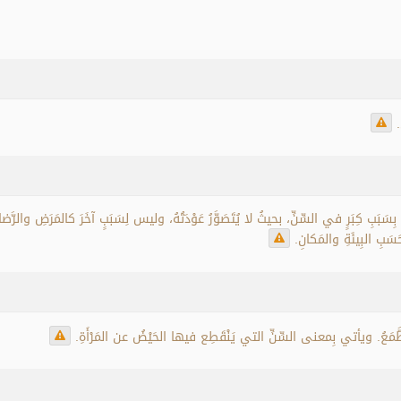
.
تٍ بِسَبَبِ كِبَرٍ في السِّنِّ، بحيثُ لا يُتَصَوَّرُ عَوْدَتُهُ، وليس لِسَبَبٍ آخَرَ كالمَرَضِ والر
سَبِ البِيئَةِ والمَكانِ.
 والطَّمَعُ. ويأتي بِمعنى السِّنِّ التي يَنْقَطِع فيها الحَيْضُ عن المَرْأَةِ.