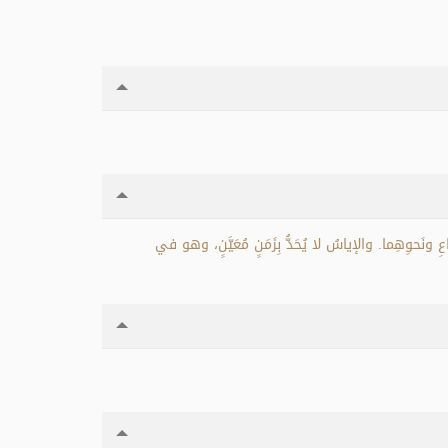
َّضاعِ ونَحوِهِما. والإياسُ لا يُحَدُّ بِزَمَنٍ مُعَيَّنٍ، وهو في