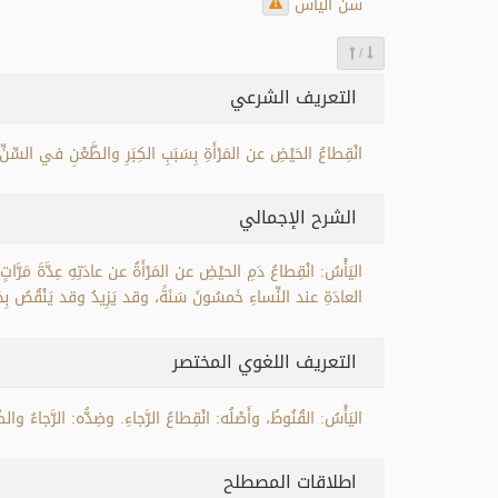
سن اليأس
/
التعريف الشرعي
انْقِطاعُ الحَيْضِ عن المَرْأَةِ بِسَبَبِ الكِبَرِ والطَّعْنِ في السِّنِّ
الشرح الإجمالي
اليَأْسُ: انْقِطاعُ دَمِ الحيْضِ عن المَرْأَةُ عن عادَتِهِ عِدَّةَ مَرَّا
العادَةِ عند النِّساءِ خَمسُونَ سَنَةً، وقد يَزِيدُ وقد يَنْقُصُ بِحَ
التعريف اللغوي المختصر
اليَأْسُ: القُنُوطُ، وأَصْلُه: انْقِطاعُ الرَّجاءِ. وضِدُّه: الرَّجاءُ
اطلاقات المصطلح