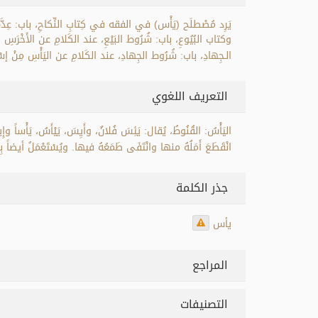
يَرِد مُصْطلَح (يَأْس) في الفقه في كِتابِ النِّكاحِ، باب: عِدَّة
وكتاب البُيُوعِ، باب: شُرُوط البَيْعِ، عند الكَلامِ عن الأَخْرَسِ
الـجِهادِ، باب: شُرُوط الجِهادِ، عند الكَلامِ عن اليَأْسِ مِنْ إسْلا
التعريف اللغوي
اليَأْسُ: القُنُوطُ، يُقال: يَئِسَ فُلانٌ، وأَيِسَ، يَيْأَسُ، يَأْساً وإ
انْقَطَعَ أَمَلُهُ منها وانْتَفَى طَمَعُهُ فيها. ويُسْتَعْمَلُ أيض
جذر الكلمة
يأس
المراجع
التصنيفات