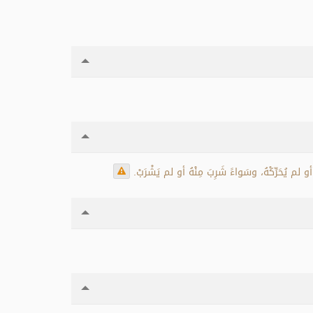
أو لم يُحَرِّكْهُ، وسَواءً شَرِبَ مِنْهُ أو لم يَشْرَبْ.