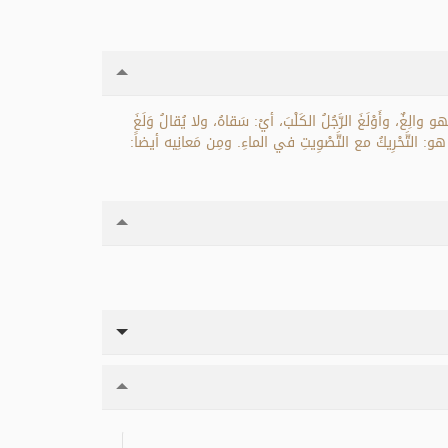
 فهو والِغٌ، وأَوْلَغَ الرَّجُلُ الكَلْبَ، أيْ: سَقاهُ، ولا يُقالُ وَلَغَ
ل هو: التَّحْرِيكُ مع التَّصْوِيتِ في الماءِ. ومِن مَعانِيه أيضاً: