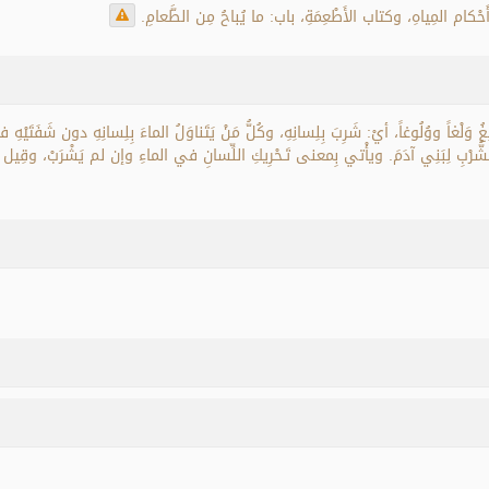
ام المِياهِ، وكتاب الأَطْعِمَةِ، باب: ما يُباحُ مِن الطَّعامِ.
َلِغُ وَلْغاً ووُلُوغاً، أيْ: شَرِبَ بِلِسانِهِ، وكُلُّ مَنْ يَتَناوَلُ الماءَ بِلِسانِهِ دون شَفَتَيْهِ
ِ، كالشُّرْبِ لِبَنِي آدَمَ. ويأْتي بِمعنى تَـحْرِيكِ اللِّسانِ في الماءِ وإن لم يَشْرَبْ، وقِي