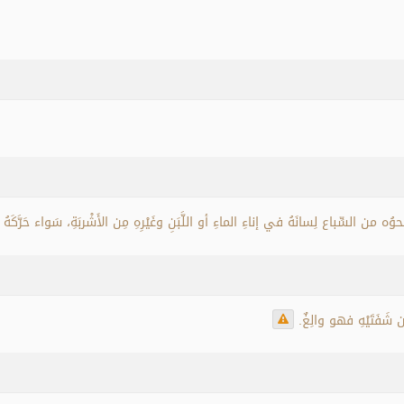
وُه من السِّباع لِسانَهُ في إناءِ الماءِ أو اللَّبَنِ وغَيْرِهِ مِن الأَشْربَةِ، سَواء حَرَّكَهُ 
دون شَفَتَيْهِ فهو والِغٌ.