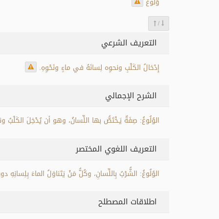
وُلُوغٌ
/
التعريف الشرعي
إِدْخالُ الكَلْبِ ونحوِه لِسانَهُ في ماءٍ ونَحْوِهِ.
الشرح الإجمالي
الوُلُوغُ: صِفَةٌ يَـخْتَصُّ بها اللِّسانُ، وهو أن يُدْخِلَ الكَلْبُ ونح
التعريف اللغوي المختصر
الوُلُوغُ: الشُّرْبُ بِاللِّسانِ، وكُلُّ مَنْ يَتَناوَلُ الماءَ بِلِسانِهِ 
اطلاقات المصطلح