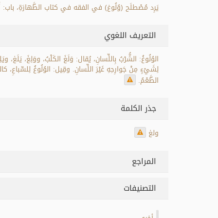
يَرِد مُصْطلَح (وُلُوغ) في الفقه في كتاب الطَّهارَةِ، باب: أَحْك
التعريف اللغوي
الوُلُوغُ: الشُّرْبُ بِاللِّسانِ، يُقال: وَلَغَ الكَلْبُ، ووَلِغَ، يَلَغ، وي
لِشَيْءٍ مِنْ جَوارِحِهِ غَيْرَ اللِّسانِ. وقِيل: الوُلُوغُ لِلسِّباع
الطَّعْمُ.
جذر الكلمة
ولغ
المراجع
التصنيفات
.