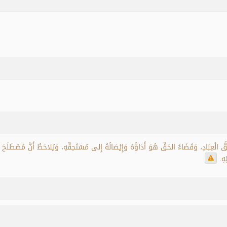
حَقُّ الْعِبَادِ، وَقَضَاءُ الحَقِّ هُوَ أَدَاؤُهُ وَإِيْصَالُهُ إِلى مُسْتَحِقِّهِ، وَيُلاحَظُ أَنَّ مُصْطَل
هِ.