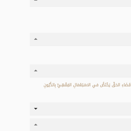
َحَ قَضَاءِ الحَقِّ يَخْتَصُّ في الاسْتِعْمَالِ الفِقْهِيِّ بِالدُّيُونِ