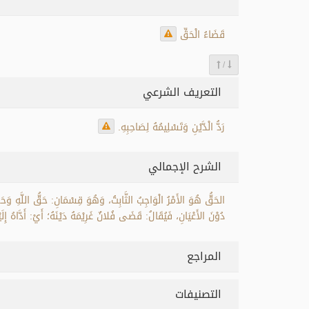
قَضَاءُ الْحَقِّ
/
التعريف الشرعي
رَدُّ الْدَّيْنِ وَتَسْلِيمُهُ لِصَاحِبِهِ.
الشرح الإجمالي
الحَقُّ هُوَ الأَمْرُ الْوَاجِبُ الثَّابِتُ، وَهُوَ قِسْمَانِ: حَقُّ اللَّهِ وَ
دُوْنَ الأَعْيَانِ، فَيُقَالُ: قَضَى فُلانٌ غَرِيْمَهُ دَيْنَهُ؛ أَيْ: أَدَّاهُ إِلَيْ
المراجع
التصنيفات