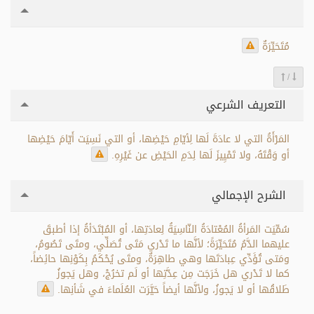
مُتَحَيِّرَةٌ
/
التعريف الشرعي
المَرْأَةُ التي لا عادَةَ لَها لِأيّامِ حَيْضِها، أو التي نَسِيَت أَيّامَ حَيْضِها
أو وَقْتَهُ، ولا تَمْيِيزَ لَها لِدَمِ الحَيْضِ عن غَيْرِهِ.
الشرح الإجمالي
سُمِّيَت المَرأةُ المُعْتادَةُ النّاسِيَةُ لِعادَتِها، أو المُبْتَدَأةُ إذا أطبقَ
عليهما الدَّمُ مُتَحَيِّرَةً؛ لأنَّها ما تَدْري مَتَى تُصَلِّي، ومتَى تَصُومُ،
ومَتى تُؤَدِّي عِبادَتَها وهي طاهِرَةٌ، ومتَى يُحْكَمُ بِكَوْنِها حائِضاً،
كما لا تَدْري هل خَرَجَت مِن عِدَّتِها أو لَم تخرُجْ، وهل يَجوزُ
طَلاقُها أو لا يَجوزُ، ولأنَّها أيضاً حَيَّرَت العُلَماءَ في شَأنِها.