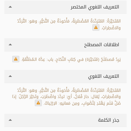
التعريف اللغوي المختصر
المُتَحَيِّرَةُ: المُتَرَدِّدَةُ المُضْطَرِبَةُ، مَأْخوذَةٌ مِن التَّحَيُّرِ، وهو: التَّرَدُّدُ
والاضْطِرابُ.
اطلاقات المصطلح
يَرِدُ مُصطَلَحُ (مُتَحَيِّرَة) في كِتابِ النِّكاحِ، باب: عِدَّة الـمُطَلَّقَةِ.
التعريف اللغوي
المُتَحَيِّرَةُ: المُتَرَدِّدَةُ المُضْطَرِبَةُ، مَأْخوذَةٌ مِن التَّحَيُّرِ، وهو: التَّرَدُّدُ
والاضْطِرابُ، يُقال: حارَ فُلانٌ، أيْ: تردَّدَ واضْطَرَبَ، وتَحَيَّرَ الرَّجُلُ: إذا
ضَلَّ فَلَم يَهْتَدِ لِلْصَّوابِ، ومِن مَعانيهِ: الاِرْتِباكُ.
جذر الكلمة