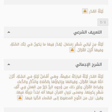
لَيْلَةُ القَدْرِ
/
التعريف الشرعي
لَيْلَةٌ مِن لَيالِي شَهْرِ رَمَضانَ، يُقدَّر فِيها ما يَكونُ في تِلْكَ السَّنَةِ،
وفيها أُنْزِلَ القُرْآنُ.
الشرح الإجمالي
لَيْلَةُ القَدْرِ لَيْلَةٌ مُبارَكَةٌ عَظِيمَةٌ، وهي أَفْضَلُ لَيْلَةٍ في السَّنَةِ، أَنْزَلَ
اللهُ فيها القُرْآنَ، وقِيامُها وإِحْياؤُها بِالصَّلاةِ والذِّكْرِ والدُّعاءِ
وقِراءَةِ القُرْآنِ وغَيْرِ ذلك مِن وُجوهِ البِرِّ خَيْرٌ مِن العَمَلِ فِي أَلْفِ
شَهْرٍ بِدُونِها، ومَعنى نزولِ القرآنِ فيها أنه ابتدأَ نزولُهُ فيها،
وقيل: نزل من اللَّوحِ المحفوظِ إلى السَّماءِ الدُّنيا فيها.